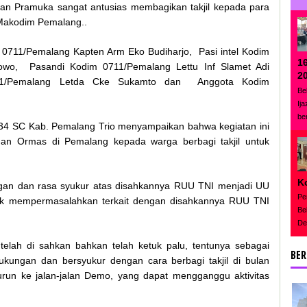
an Pramuka sangat antusias membagikan takjil kepada para
 Makodim Pemalang..
im 0711/Pemalang Kapten Arm Eko Budiharjo, Pasi intel Kodim
1
owo, Pasandi Kodim 0711/Pemalang Lettu Inf Slamet Adi
2
711/Pemalang Letda Cke Sukamto dan Anggota Kodim
Be
Ij
be
4 SC Kab. Pemalang Trio menyampaikan bahwa kegiatan ini
an Ormas di Pemalang kepada warga berbagi takjil untuk
K
ngan dan rasa syukur atas disahkannya RUU TNI menjadi UU
Pe
ak mempermasalahkan terkait dengan disahkannya RUU TNI
Be
De
elah di sahkan bahkan telah ketuk palu, tentunya sebagai
BER
kungan dan bersyukur dengan cara berbagi takjil di bulan
run ke jalan-jalan Demo, yang dapat mengganggu aktivitas