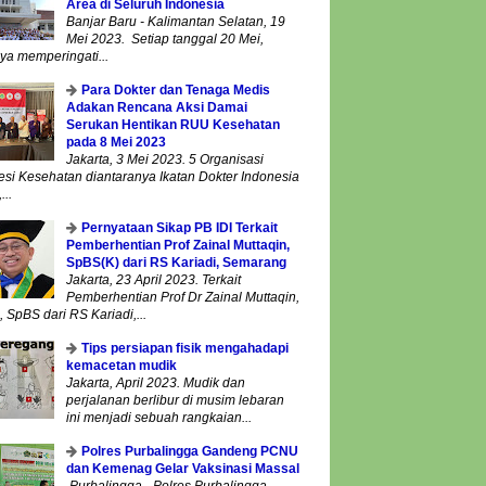
Area di Seluruh Indonesia
Banjar Baru - Kalimantan Selatan, 19
Mei 2023. Setiap tanggal 20 Mei,
ya memperingati...
Para Dokter dan Tenaga Medis
Adakan Rencana Aksi Damai
Serukan Hentikan RUU Kesehatan
pada 8 Mei 2023
Jakarta, 3 Mei 2023. 5 Organisasi
esi Kesehatan diantaranya Ikatan Dokter Indonesia
...
Pernyataan Sikap PB IDI Terkait
Pemberhentian Prof Zainal Muttaqin,
SpBS(K) dari RS Kariadi, Semarang
Jakarta, 23 April 2023. Terkait
Pemberhentian Prof Dr Zainal Muttaqin,
 SpBS dari RS Kariadi,...
Tips persiapan fisik mengahadapi
kemacetan mudik
Jakarta, April 2023. Mudik dan
perjalanan berlibur di musim lebaran
ini menjadi sebuah rangkaian...
Polres Purbalingga Gandeng PCNU
dan Kemenag Gelar Vaksinasi Massal