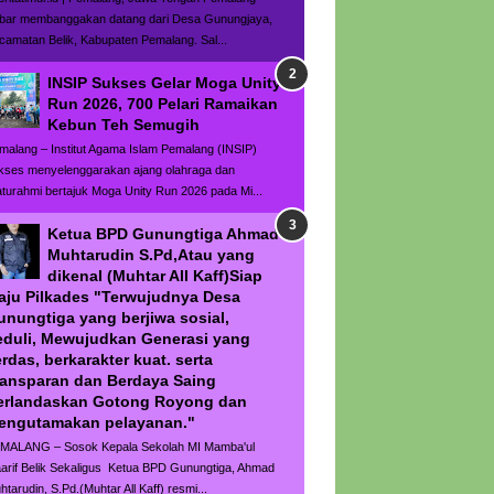
bar membanggakan datang dari Desa Gunungjaya,
camatan Belik, Kabupaten Pemalang. Sal...
INSIP Sukses Gelar Moga Unity
Run 2026, 700 Pelari Ramaikan
Kebun Teh Semugih
malang – Institut Agama Islam Pemalang (INSIP)
kses menyelenggarakan ajang olahraga dan
laturahmi bertajuk Moga Unity Run 2026 pada Mi...
Ketua BPD Gunungtiga Ahmad
Muhtarudin S.Pd,Atau yang
dikenal (Muhtar All Kaff)Siap
aju Pilkades "Terwujudnya Desa
unungtiga yang berjiwa sosial,
eduli, Mewujudkan Generasi yang
rdas, berkarakter kuat. serta
ransparan dan Berdaya Saing
erlandaskan Gotong Royong dan
engutamakan pelayanan."
MALANG – Sosok Kepala Sekolah MI Mamba'ul
arif Belik Sekaligus Ketua BPD Gunungtiga, Ahmad
htarudin, S.Pd.(Muhtar All Kaff) resmi...