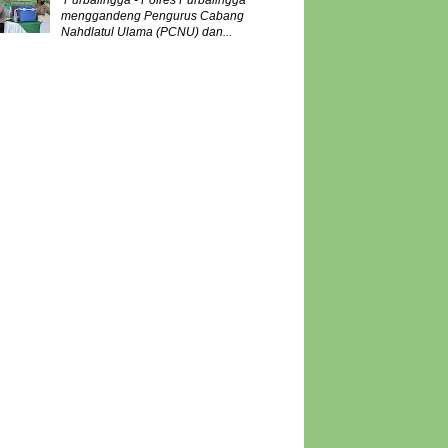
Purbalingga - Polres Purbalingga
menggandeng Pengurus Cabang
Nahdlatul Ulama (PCNU) dan...