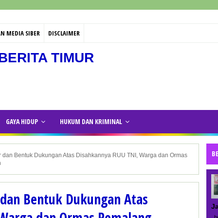
N MEDIA SIBER
DISCLAIMER
BERITA TIMUR
GAYA HIDUP
HUKUM DAN KRIMINAL
B
 dan Bentuk Dukungan Atas Disahkannya RUU TNI, Warga dan Ormas
h
 dan Bentuk Dukungan Atas
J
 Warga dan Ormas Pemalang
be