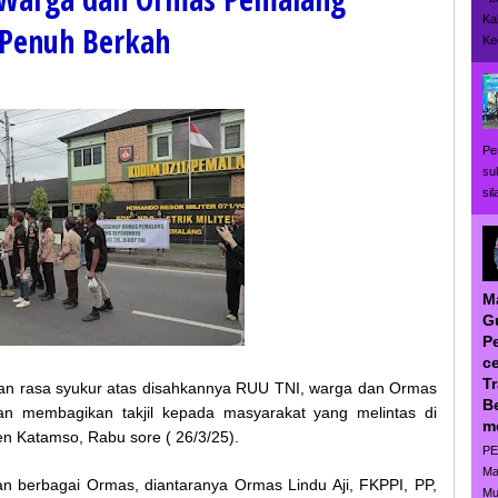
Ka
n Penuh Berkah
Ke
Pe
su
si
M
G
P
ce
T
an rasa syukur atas disahkannya RUU TNI, warga dan Ormas
B
an membagikan takjil kepada masyarakat yang melintas di
m
n Katamso, Rabu sore ( 26/3/25).
PE
Ma
n berbagai Ormas, diantaranya Ormas Lindu Aji, FKPPI, PP,
Mu