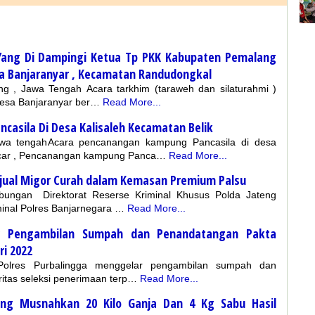
 Yang Di Dampingi Ketua Tp PKK Kabupaten Pemalang
esa Banjaranyar , Kecamatan Randudongkal
g , Jawa Tengah Acara tarkhim (taraweh dan silaturahmi )
esa Banjaranyar ber…
Read More...
asila Di Desa Kalisaleh Kecamatan Belik
Jawa tengahAcara pencanangan kampung Pancasila di desa
ancar , Pencanangan kampung Panca…
Read More...
jual Migor Curah dalam Kemasan Premium Palsu
gan Direktorat Reserse Kriminal Khusus Polda Jateng
inal Polres Banjarnegara …
Read More...
lar Pengambilan Sumpah dan Penandatangan Pakta
ri 2022
-Polres Purbalingga menggelar pengambilan sumpah dan
itas seleksi penerimaan terp…
Read More...
teng Musnahkan 20 Kilo Ganja Dan 4 Kg Sabu Hasil