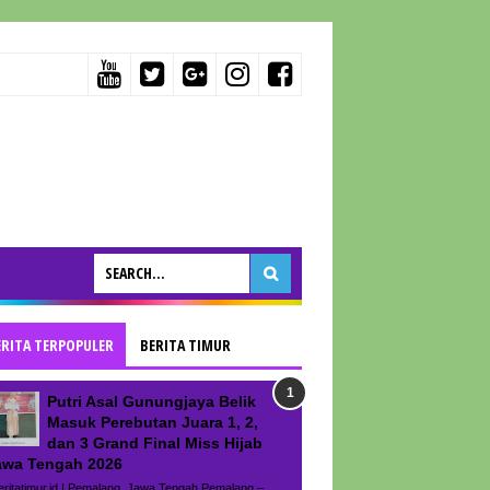
ERITA TERPOPULER
BERITA TIMUR
Putri Asal Gunungjaya Belik
Masuk Perebutan Juara 1, 2,
dan 3 Grand Final Miss Hijab
awa Tengah 2026
ritatimur.id | Pemalang, Jawa Tengah Pemalang –