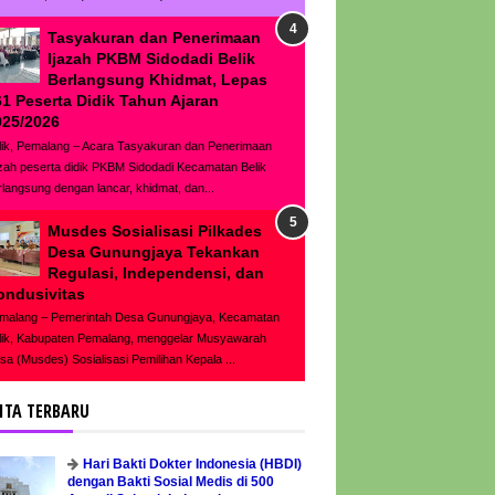
Tasyakuran dan Penerimaan
Ijazah PKBM Sidodadi Belik
Berlangsung Khidmat, Lepas
61 Peserta Didik Tahun Ajaran
025/2026
lik, Pemalang – Acara Tasyakuran dan Penerimaan
azah peserta didik PKBM Sidodadi Kecamatan Belik
rlangsung dengan lancar, khidmat, dan...
Musdes Sosialisasi Pilkades
Desa Gunungjaya Tekankan
Regulasi, Independensi, dan
ondusivitas
malang – Pemerintah Desa Gunungjaya, Kecamatan
lik, Kabupaten Pemalang, menggelar Musyawarah
sa (Musdes) Sosialisasi Pemilihan Kepala ...
ITA TERBARU
Hari Bakti Dokter Indonesia (HBDI)
dengan Bakti Sosial Medis di 500