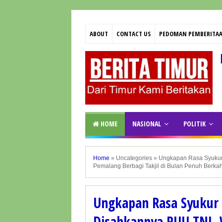
ABOUT
CONTACT US
PEDOMAN PEMBERITAA
HOME
NASIONAL
POLITIK
Home
»
Uncategories
»
Ungkapan Rasa Syukur
Pemalang Berbagi Takjil di Bulan Penuh Berka
Ungkapan Rasa Syukur
Disahkannya RUU TNI,