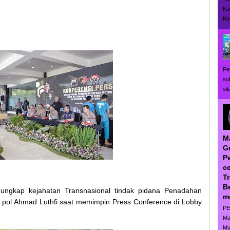
Ka
Ke
Pe
su
si
M
G
P
ce
T
B
 ungkap kejahatan Transnasional tindak pidana Penadahan
m
n pol Ahmad Luthfi saat memimpin Press Conference di Lobby
PE
Ma
Mu