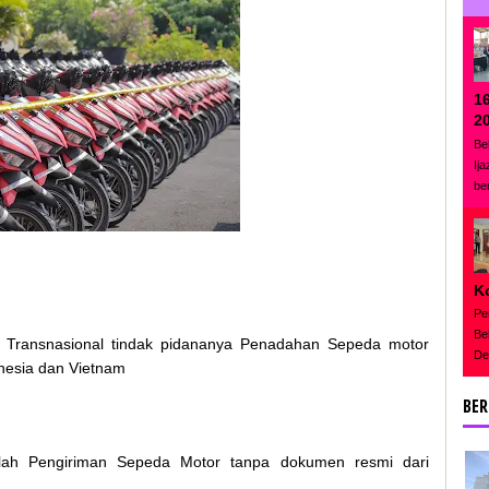
1
2
Be
Ij
be
K
Pe
Be
Transnasional tindak pidananya Penadahan Sepeda motor
De
onesia dan Vietnam
BER
ah Pengiriman Sepeda Motor tanpa dokumen resmi dari