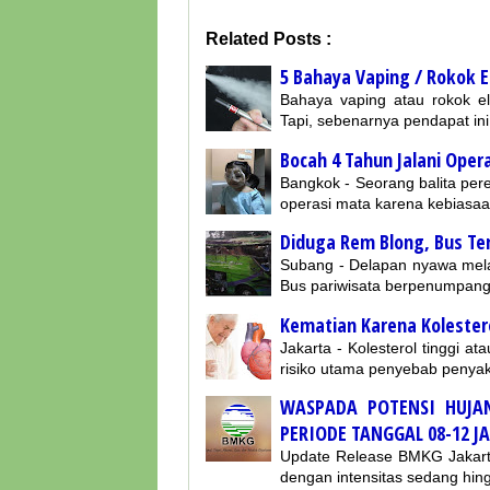
Related Posts :
5 Bahaya Vaping / Rokok E
Bahaya vaping atau rokok el
Tapi, sebenarnya pendapat in
Bocah 4 Tahun Jalani Ope
Bangkok - Seorang balita per
operasi mata karena kebiasa
Diduga Rem Blong, Bus T
Subang - Delapan nyawa melay
Bus pariwisata berpenumpan
Kematian Karena Kolestero
Jakarta - Kolesterol tinggi a
risiko utama penyebab penyak
WASPADA POTENSI HUJAN
PERIODE TANGGAL 08-12 J
Update Release BMKG Jakarta
dengan intensitas sedang hin