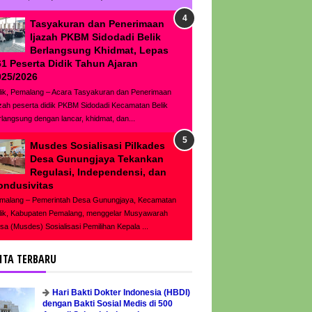
Tasyakuran dan Penerimaan
Ijazah PKBM Sidodadi Belik
Berlangsung Khidmat, Lepas
61 Peserta Didik Tahun Ajaran
025/2026
lik, Pemalang – Acara Tasyakuran dan Penerimaan
azah peserta didik PKBM Sidodadi Kecamatan Belik
rlangsung dengan lancar, khidmat, dan...
Musdes Sosialisasi Pilkades
Desa Gunungjaya Tekankan
Regulasi, Independensi, dan
ondusivitas
malang – Pemerintah Desa Gunungjaya, Kecamatan
lik, Kabupaten Pemalang, menggelar Musyawarah
sa (Musdes) Sosialisasi Pemilihan Kepala ...
ITA TERBARU
Hari Bakti Dokter Indonesia (HBDI)
dengan Bakti Sosial Medis di 500