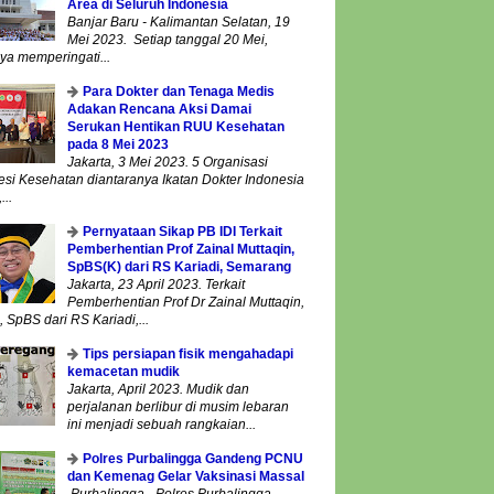
Area di Seluruh Indonesia
Banjar Baru - Kalimantan Selatan, 19
Mei 2023. Setiap tanggal 20 Mei,
ya memperingati...
Para Dokter dan Tenaga Medis
Adakan Rencana Aksi Damai
Serukan Hentikan RUU Kesehatan
pada 8 Mei 2023
Jakarta, 3 Mei 2023. 5 Organisasi
esi Kesehatan diantaranya Ikatan Dokter Indonesia
...
Pernyataan Sikap PB IDI Terkait
Pemberhentian Prof Zainal Muttaqin,
SpBS(K) dari RS Kariadi, Semarang
Jakarta, 23 April 2023. Terkait
Pemberhentian Prof Dr Zainal Muttaqin,
 SpBS dari RS Kariadi,...
Tips persiapan fisik mengahadapi
kemacetan mudik
Jakarta, April 2023. Mudik dan
perjalanan berlibur di musim lebaran
ini menjadi sebuah rangkaian...
Polres Purbalingga Gandeng PCNU
dan Kemenag Gelar Vaksinasi Massal