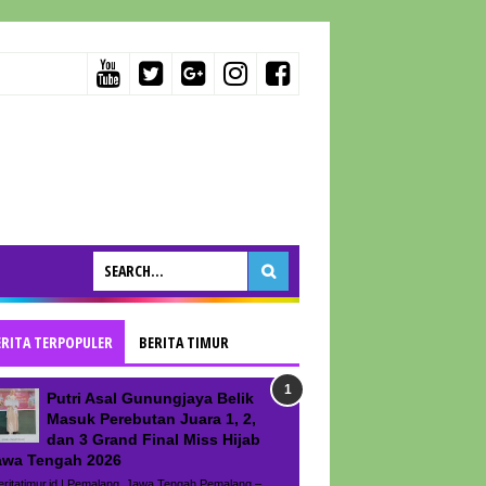
ERITA TERPOPULER
BERITA TIMUR
Putri Asal Gunungjaya Belik
Masuk Perebutan Juara 1, 2,
dan 3 Grand Final Miss Hijab
awa Tengah 2026
ritatimur.id | Pemalang, Jawa Tengah Pemalang –