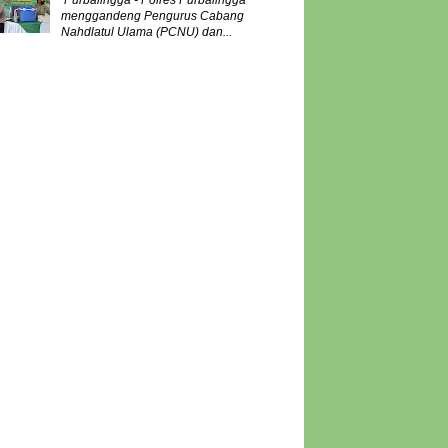
Purbalingga - Polres Purbalingga
menggandeng Pengurus Cabang
Nahdlatul Ulama (PCNU) dan...