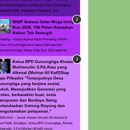
bar membanggakan datang dari Desa Gunungjaya,
camatan Belik, Kabupaten Pemalang. Sal...
INSIP Sukses Gelar Moga Unity
Run 2026, 700 Pelari Ramaikan
Kebun Teh Semugih
malang – Institut Agama Islam Pemalang (INSIP)
kses menyelenggarakan ajang olahraga dan
laturahmi bertajuk Moga Unity Run 2026 pada Mi...
Ketua BPD Gunungtiga Ahmad
Muhtarudin S.Pd,Atau yang
dikenal (Muhtar All Kaff)Siap
aju Pilkades "Terwujudnya Desa
unungtiga yang berjiwa sosial,
eduli, Mewujudkan Generasi yang
rdas, berkarakter kuat. serta
ransparan dan Berdaya Saing
erlandaskan Gotong Royong dan
engutamakan pelayanan."
MALANG – Sosok Kepala Sekolah MI Mamba'ul
arif Belik Sekaligus Ketua BPD Gunungtiga, Ahmad
htarudin, S.Pd.(Muhtar All Kaff) resmi...