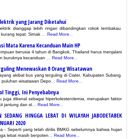
lektrik yang Jarang Diketahui
ektrik dianggap lebih ringan dibandingkan rokok tembakau.
i kurang tepat. Simak …
Read More...
rasi Mata Karena Kecanduan Main HP
empuan berusia 4 tahun di Bangkok, Thailand harus menjalani
an buruknya kecanduan …
Read More...
erguling Menewaskan 8 Orang Wisatawan
ang akibat bus yang terguling di Ciater, Kabupaten Subang.
g puluhan wisatawan Depo…
Read More...
l Tinggi, Ini Penyebabnya
tau juga dikenal sebagai hiperkolesterolemia, merupakan faktor
it jantung dan st…
Read More...
 SEDANG HINGGA LEBAT DI WILAYAH JABODETABEK
ANUARI 2020
 - Seperti yang telah dirilis BMKG sebelumnya bahwa hujan
gga lebat masih berpoten…
Read More...