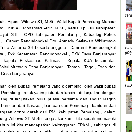
sera
ukti Agung Wibowo ST, M.Si , Wakil Bupati Pemalang Mansur
g Dr.Ir, AP Mohamad Arifin M.Si , Ketua Tp Pkk kabupaten
dayat S.E , OPD kabupaten Pemalang , Kabaglog Polres
 , Camat Randudongkal Drs. Ahmady Setiawan Widiatmojo
Trino Winarno SH beserta anggota , Danramil Randudongkal
Prof
(IDI),
ota , Pkk Kecamatan Randudongkal , PKK Desa Banjaranyar
, kepala Puskesmas Kalimas , Kepala KUA kecamatan
aitul Muttaqin Desa Banjaranyar , Tomas , Toga , Toda dan
n Desa Banjaranyar.
PhD,
nan oleh Bupati Pemalang yang didampingi oleh wakil bupati
malang , anak yatim piatu dan lansia , di lanjutkan dengan
ng di lanjutakan buka puasa bersama dan sholat Magrib
 bantuan dari Baszas , bantuan dari Kemenag , bantuan dari
rgaan donor darah dari PMI kabupaten Pemalang , dalam
gung Wibowo ST M.Si mengatakankan " kita sudah memasuki
tahun ini kita mendapatkan kelonggaran PPKM , sehingga di
tan untuk yang mau mudik , dan saya ucapkan selamat