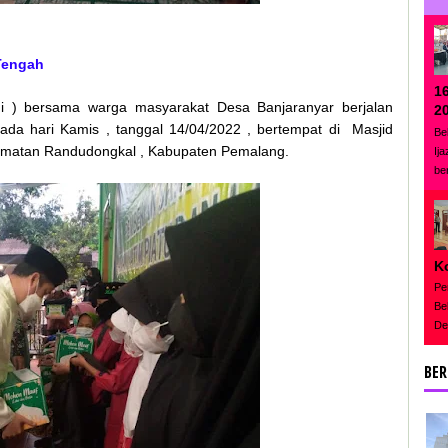
 Tengah
1
mi ) bersama warga masyarakat Desa Banjaranyar berjalan
2
pada hari Kamis , tanggal 14/04/2022 , bertempat di Masjid
Be
camatan Randudongkal , Kabupaten Pemalang.
Ij
be
K
Pe
Be
De
BER