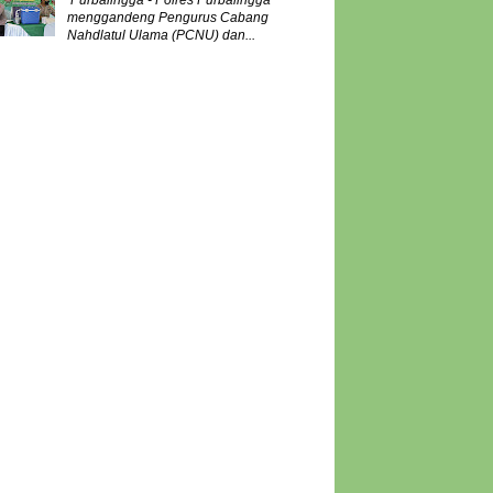
Purbalingga - Polres Purbalingga
menggandeng Pengurus Cabang
Nahdlatul Ulama (PCNU) dan...