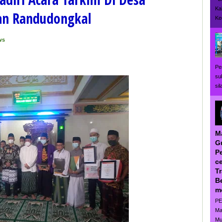
Ka
an Randudongkal
Ke
ws
Pe
su
si
M
G
P
ce
T
B
m
PE
Ma
Mu