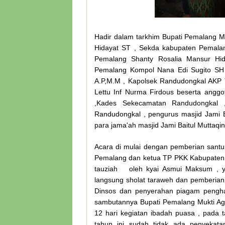
Hadir dalam tarkhim Bupati Pemalang M
Hidayat ST , Sekda kabupaten Pemalan
Pemalang Shanty Rosalia Mansur Hi
Pemalang Kompol Nana Edi Sugito SH
A.P,M.M , Kapolsek Randudongkal AKP 
Lettu Inf Nurma Firdous beserta angg
,Kades Sekecamatan Randudongkal 
Randudongkal , pengurus masjid Jami B
para jama'ah masjid Jami Baitul Muttaqi
Acara di mulai dengan pemberian santu
Pemalang dan ketua TP PKK Kabupaten Pe
tauziah oleh kyai Asmui Maksum , ya
langsung sholat taraweh dan pemberian
Dinsos dan penyerahan piagam pengha
sambutannya Bupati Pemalang Mukti A
12 hari kegiatan ibadah puasa , pada 
tahun ini sudah tidak ada penyeka