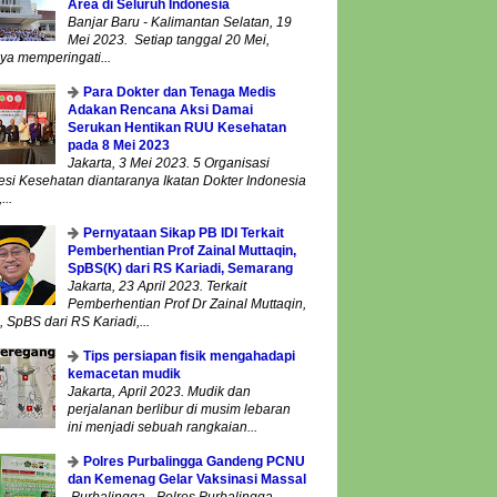
Area di Seluruh Indonesia
Banjar Baru - Kalimantan Selatan, 19
Mei 2023. Setiap tanggal 20 Mei,
ya memperingati...
Para Dokter dan Tenaga Medis
Adakan Rencana Aksi Damai
Serukan Hentikan RUU Kesehatan
pada 8 Mei 2023
Jakarta, 3 Mei 2023. 5 Organisasi
esi Kesehatan diantaranya Ikatan Dokter Indonesia
...
Pernyataan Sikap PB IDI Terkait
Pemberhentian Prof Zainal Muttaqin,
SpBS(K) dari RS Kariadi, Semarang
Jakarta, 23 April 2023. Terkait
Pemberhentian Prof Dr Zainal Muttaqin,
 SpBS dari RS Kariadi,...
Tips persiapan fisik mengahadapi
kemacetan mudik
Jakarta, April 2023. Mudik dan
perjalanan berlibur di musim lebaran
ini menjadi sebuah rangkaian...
Polres Purbalingga Gandeng PCNU
dan Kemenag Gelar Vaksinasi Massal