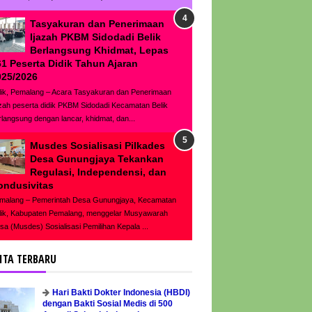
Tasyakuran dan Penerimaan
Ijazah PKBM Sidodadi Belik
Berlangsung Khidmat, Lepas
61 Peserta Didik Tahun Ajaran
025/2026
lik, Pemalang – Acara Tasyakuran dan Penerimaan
azah peserta didik PKBM Sidodadi Kecamatan Belik
rlangsung dengan lancar, khidmat, dan...
Musdes Sosialisasi Pilkades
Desa Gunungjaya Tekankan
Regulasi, Independensi, dan
ondusivitas
malang – Pemerintah Desa Gunungjaya, Kecamatan
lik, Kabupaten Pemalang, menggelar Musyawarah
sa (Musdes) Sosialisasi Pemilihan Kepala ...
ITA TERBARU
Hari Bakti Dokter Indonesia (HBDI)
dengan Bakti Sosial Medis di 500