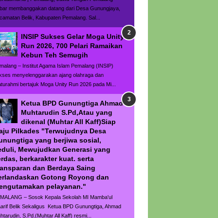
bar membanggakan datang dari Desa Gunungjaya,
camatan Belik, Kabupaten Pemalang. Sal...
INSIP Sukses Gelar Moga Unity
Run 2026, 700 Pelari Ramaikan
Kebun Teh Semugih
malang – Institut Agama Islam Pemalang (INSIP)
kses menyelenggarakan ajang olahraga dan
laturahmi bertajuk Moga Unity Run 2026 pada Mi...
Ketua BPD Gunungtiga Ahmad
Muhtarudin S.Pd,Atau yang
dikenal (Muhtar All Kaff)Siap
aju Pilkades "Terwujudnya Desa
unungtiga yang berjiwa sosial,
eduli, Mewujudkan Generasi yang
rdas, berkarakter kuat. serta
ransparan dan Berdaya Saing
erlandaskan Gotong Royong dan
engutamakan pelayanan."
MALANG – Sosok Kepala Sekolah MI Mamba'ul
arif Belik Sekaligus Ketua BPD Gunungtiga, Ahmad
htarudin, S.Pd.(Muhtar All Kaff) resmi...