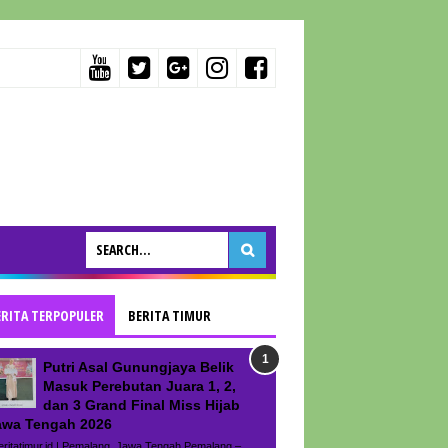
ERITA TERPOPULER
BERITA TIMUR
Putri Asal Gunungjaya Belik
Masuk Perebutan Juara 1, 2,
dan 3 Grand Final Miss Hijab
awa Tengah 2026
ritatimur.id | Pemalang, Jawa Tengah Pemalang –