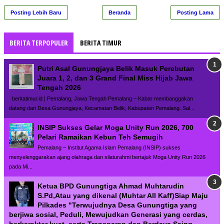
Posting Lebih Baru
Beranda
Posting Lama
BERITA TERPOPULER
BERITA TIMUR
Putri Asal Gunungjaya Belik Masuk Perebutan
Juara 1, 2, dan 3 Grand Final Miss Hijab Jawa
Tengah 2026
beritatimur.id | Pemalang, Jawa Tengah Pemalang – Kabar membanggakan
datang dari Desa Gunungjaya, Kecamatan Belik, Kabupaten Pemalang. Sal...
INSIP Sukses Gelar Moga Unity Run 2026, 700
Pelari Ramaikan Kebun Teh Semugih
Pemalang – Institut Agama Islam Pemalang (INSIP) sukses
menyelenggarakan ajang olahraga dan silaturahmi bertajuk Moga Unity Run 2026
pada Mi...
Ketua BPD Gunungtiga Ahmad Muhtarudin
S.Pd,Atau yang dikenal (Muhtar All Kaff)Siap Maju
Pilkades "Terwujudnya Desa Gunungtiga yang
berjiwa sosial, Peduli, Mewujudkan Generasi yang cerdas,