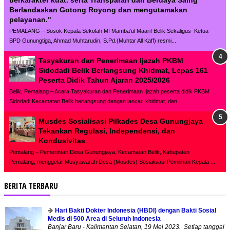
berkarakter kuat. serta Transparan dan Berdaya Saing
Berlandaskan Gotong Royong dan mengutamakan
pelayanan."
PEMALANG – Sosok Kepala Sekolah MI Mamba'ul Maarif Belik Sekaligus Ketua
BPD Gunungtiga, Ahmad Muhtarudin, S.Pd.(Muhtar All Kaff) resmi...
Tasyakuran dan Penerimaan Ijazah PKBM
Sidodadi Belik Berlangsung Khidmat, Lepas 161
Peserta Didik Tahun Ajaran 2025/2026
Belik, Pemalang – Acara Tasyakuran dan Penerimaan Ijazah peserta didik PKBM
Sidodadi Kecamatan Belik berlangsung dengan lancar, khidmat, dan...
Musdes Sosialisasi Pilkades Desa Gunungjaya
Tekankan Regulasi, Independensi, dan
Kondusivitas
Pemalang – Pemerintah Desa Gunungjaya, Kecamatan Belik, Kabupaten
Pemalang, menggelar Musyawarah Desa (Musdes) Sosialisasi Pemilihan Kepala ...
BERITA TERBARU
Hari Bakti Dokter Indonesia (HBDI) dengan Bakti Sosial
Medis di 500 Area di Seluruh Indonesia
Banjar Baru - Kalimantan Selatan, 19 Mei 2023. Setiap tanggal