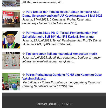
20 Mei, seraya memperingati...
Para Dokter dan Tenaga Medis Adakan Rencana Aksi
Damai Serukan Hentikan RUU Kesehatan pada 8 Mei 2023
Jakarta, 3 Mei 2023. 5 Organisasi Profesi Kesehatan
diantaranya Ikatan Dokter Indonesia (IDI),...
Pernyataan Sikap PB IDI Terkait Pemberhentian Prof
Zainal Muttaqin, SpBS(K) dari RS Kariadi, Semarang
Jakarta, 23 April 2023. Terkait Pemberhentian Prof Dr Zainal
Muttaqin, PhD, SpBS dari RS Kariadi,...
Tips persiapan fisik mengahadapi kemacetan mudik
Jakarta, April 2023. Mudik dan perjalanan berlibur di musim
lebaran ini menjadi sebuah rangkaian...
Polres Purbalingga Gandeng PCNU dan Kemenag Gelar
Vaksinasi Massal
Purbalingga - Polres Purbalingga menggandeng Pengurus
Cabang Nahdlatul Ulama (PCNU) dan...
Copyright 2016
BERITA TIMUR