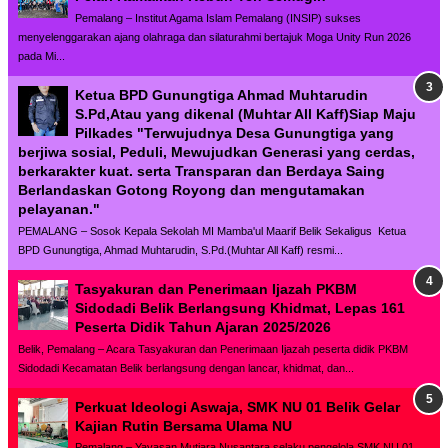
Pemalang – Institut Agama Islam Pemalang (INSIP) sukses
menyelenggarakan ajang olahraga dan silaturahmi bertajuk Moga Unity Run 2026
pada Mi...
Ketua BPD Gunungtiga Ahmad Muhtarudin
S.Pd,Atau yang dikenal (Muhtar All Kaff)Siap Maju
Pilkades "Terwujudnya Desa Gunungtiga yang
berjiwa sosial, Peduli, Mewujudkan Generasi yang cerdas,
berkarakter kuat. serta Transparan dan Berdaya Saing
Berlandaskan Gotong Royong dan mengutamakan
pelayanan."
PEMALANG – Sosok Kepala Sekolah MI Mamba'ul Maarif Belik Sekaligus Ketua
BPD Gunungtiga, Ahmad Muhtarudin, S.Pd.(Muhtar All Kaff) resmi...
Tasyakuran dan Penerimaan Ijazah PKBM
Sidodadi Belik Berlangsung Khidmat, Lepas 161
Peserta Didik Tahun Ajaran 2025/2026
Belik, Pemalang – Acara Tasyakuran dan Penerimaan Ijazah peserta didik PKBM
Sidodadi Kecamatan Belik berlangsung dengan lancar, khidmat, dan...
Perkuat Ideologi Aswaja, SMK NU 01 Belik Gelar
Kajian Rutin Bersama Ulama NU
Pemalang – Yayasan Mutiara Nusantara selaku pengelola SMK NU 01