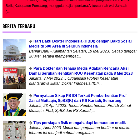
Belik, Kabupaten Pemalang, menggelar kajian perdana Ahlussunnah wal Jamaah
(...
BERITA TERBARU
Hari Bakti Dokter Indonesia (HBDI) dengan Bakti Sosial
Medis di 500 Area di Seluruh Indonesia
Banjar Baru - Kalimantan Selatan, 19 Mei 2023. Setiap tanggal
20 Mei, seraya memperingati...
Para Dokter dan Tenaga Medis Adakan Rencana Aksi
Damai Serukan Hentikan RUU Kesehatan pada 8 Mei 2023
Jakarta, 3 Mei 2023. 5 Organisasi Profesi Kesehatan
diantaranya Ikatan Dokter Indonesia (IDI),...
Pernyataan Sikap PB IDI Terkait Pemberhentian Prof
Zainal Muttaqin, SpBS(K) dari RS Kariadi, Semarang
Jakarta, 23 April 2023. Terkait Pemberhentian Prof Dr Zainal
Muttaqin, PhD, SpBS dari RS Kariadi,...
Tips persiapan fisik mengahadapi kemacetan mudik
Jakarta, April 2023. Mudik dan perjalanan berlibur di musim
lebaran ini menjadi sebuah rangkaian...