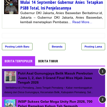
Mulai 14 September Gubernur Anies Tetapkan
PSBB Total, Ini Penjelasannya
Gubernur DKI Jakarta, Anies Baswedan Beritatimur.id,
Jakarta – Gubernur DKI Jakarta, Anies Baswedan,
kembali menetapkan Pembatas…
Read More...
Posting Lebih Baru
Beranda
Posting Lama
BERITA TERPOPULER
BERITA TIMUR
Putri Asal Gunungjaya Belik Masuk Perebutan
Juara 1, 2, dan 3 Grand Final Miss Hijab Jawa
Tengah 2026
beritatimur.id | Pemalang, Jawa Tengah Pemalang – Kabar membanggakan
datang dari Desa Gunungjaya, Kecamatan Belik, Kabupaten Pemalang. Sal...
INSIP Sukses Gelar Moga Unity Run 2026, 700
Pelari Ramaikan Kebun Teh Semugih