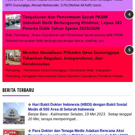
BPD Gunungtiga, Ahmad Muhtarudin, S.Pd.(Muhtar All Kaff) resmi...
Tasyakuran dan Penerimaan Ijazah PKBM
Sidodadi Belik Berlangsung Khidmat, Lepas 161
Peserta Didik Tahun Ajaran 2025/2026
Belik, Pemalang – Acara Tasyakuran dan Penerimaan Ijazah peserta didik PKBM
Sidodadi Kecamatan Belik berlangsung dengan lancar, khidmat, dan...
Musdes Sosialisasi Pilkades Desa Gunungjaya
Tekankan Regulasi, Independensi, dan
Kondusivitas
Pemalang – Pemerintah Desa Gunungjaya, Kecamatan Belik, Kabupaten
Pemalang, menggelar Musyawarah Desa (Musdes) Sosialisasi Pemilihan Kepala ...
BERITA TERBARU
Hari Bakti Dokter Indonesia (HBDI) dengan Bakti Sosial
Medis di 500 Area di Seluruh Indonesia
Banjar Baru - Kalimantan Selatan, 19 Mei 2023. Setiap tanggal
20 Mei, seraya memperingati...
Para Dokter dan Tenaga Medis Adakan Rencana Aksi