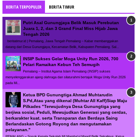
BERITA TERPOPULER
BERITA TIMUR
Putri Asal Gunungjaya Belik Masuk Perebutan
Juara 1, 2, dan 3 Grand Final Miss Hijab Jawa
Tengah 2026
beritatimur.id | Pemalang, Jawa Tengah Pemalang – Kabar membanggakan
datang dari Desa Gunungjaya, Kecamatan Belik, Kabupaten Pemalang. Sal...
INSIP Sukses Gelar Moga Unity Run 2026, 700
Pelari Ramaikan Kebun Teh Semugih
Pemalang – Institut Agama Islam Pemalang (INSIP) sukses
menyelenggarakan ajang olahraga dan silaturahmi bertajuk Moga Unity Run 2026
pada Mi...
Ketua BPD Gunungtiga Ahmad Muhtarudin
S.Pd,Atau yang dikenal (Muhtar All Kaff)Siap Maju
Pilkades "Terwujudnya Desa Gunungtiga yang
berjiwa sosial, Peduli, Mewujudkan Generasi yang cerdas,
berkarakter kuat. serta Transparan dan Berdaya Saing
Berlandaskan Gotong Royong dan mengutamakan
pelayanan."
PEMALANG – Sosok Kepala Sekolah MI Mamba'ul Maarif Belik Sekaligus Ketua