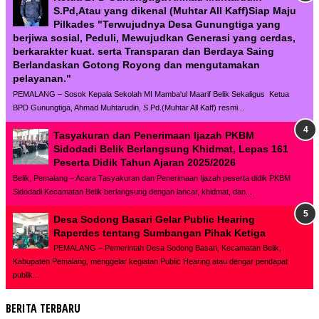
S.Pd,Atau yang dikenal (Muhtar All Kaff)Siap Maju
Pilkades "Terwujudnya Desa Gunungtiga yang
berjiwa sosial, Peduli, Mewujudkan Generasi yang cerdas,
berkarakter kuat. serta Transparan dan Berdaya Saing
Berlandaskan Gotong Royong dan mengutamakan
pelayanan."
PEMALANG – Sosok Kepala Sekolah MI Mamba'ul Maarif Belik Sekaligus Ketua
BPD Gunungtiga, Ahmad Muhtarudin, S.Pd.(Muhtar All Kaff) resmi...
Tasyakuran dan Penerimaan Ijazah PKBM
Sidodadi Belik Berlangsung Khidmat, Lepas 161
Peserta Didik Tahun Ajaran 2025/2026
Belik, Pemalang – Acara Tasyakuran dan Penerimaan Ijazah peserta didik PKBM
Sidodadi Kecamatan Belik berlangsung dengan lancar, khidmat, dan...
Desa Sodong Basari Gelar Public Hearing
Raperdes tentang Sumbangan Pihak Ketiga
PEMALANG – Pemerintah Desa Sodong Basari, Kecamatan Belik,
Kabupaten Pemalang, menggelar kegiatan Public Hearing atau dengar pendapat
publik...
BERITA TERBARU