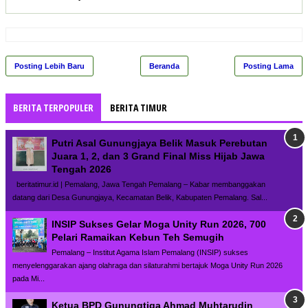
Posting Lebih Baru
Beranda
Posting Lama
BERITA TERPOPULER
BERITA TIMUR
Putri Asal Gunungjaya Belik Masuk Perebutan
Juara 1, 2, dan 3 Grand Final Miss Hijab Jawa
Tengah 2026
beritatimur.id | Pemalang, Jawa Tengah Pemalang – Kabar membanggakan
datang dari Desa Gunungjaya, Kecamatan Belik, Kabupaten Pemalang. Sal...
INSIP Sukses Gelar Moga Unity Run 2026, 700
Pelari Ramaikan Kebun Teh Semugih
Pemalang – Institut Agama Islam Pemalang (INSIP) sukses
menyelenggarakan ajang olahraga dan silaturahmi bertajuk Moga Unity Run 2026
pada Mi...
Ketua BPD Gunungtiga Ahmad Muhtarudin