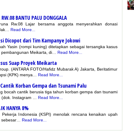
 RW.08 BANTU PALU DONGGALA
w.08 Lajar bersama anggota menyerahkan donasi
 Jak…
Read More...
asi Dicopot dari Tim Kampanye Jokowi
ah Yasin (rompi kuning) ditetapkan sebagai tersangka kasus
k pembangunan Meikarta, di…
Read More...
asus Suap Proyek Meikarta
Group. (ANTARA FOTO/Hafidz Mubarak A) Jakarta, Beritatimur
rupsi (KPK) menya…
Read More...
 Cantik Korban Gempa dan Tsunami Palu
g bocah cantik berusia tiga tahun korban gempa dan tsunami
. (dok. Instagram …
Read More...
IK HANYA 8%
at Pekerja Indonesia (KSPI) menolak rencana kenaikan upah
9 sebesar…
Read More...