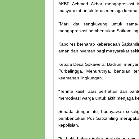
AKBP Achmad Akbar mengapresiasi in
masyarakat untuk terus menjaga keama
“Mari kita sengkuyung untuk sama
mengapresiasi pembentukan Satkamling 
Kapolres berharap keberadaan Satkamli
aman dan nyaman bagi masyarakat sekit
Kepala Desa Sokawera, Badrun, menyamp
Purbalingga. Menurutnya, bantuan t
keamanan lingkungan.
“Terima kasih atas perhatian dan ban
memotivasi warga untuk aktif menjaga k
Senada dengan itu, budayawan sekal
pembentukan Pos Satkamling merupakan
kepolisian.
“Ini bukti bahwa Polres Purbalingga bi