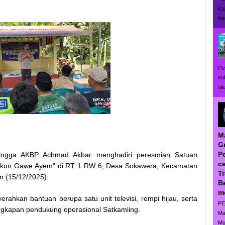
Ka
Ke
Pe
su
si
M
G
P
alingga AKBP Achmad Akbar menghadiri peresmian Satuan
ce
ukun Gawe Ayem” di RT 1 RW 6, Desa Sokawera, Kecamatan
T
n (15/12/2025).
B
m
rahkan bantuan berupa satu unit televisi, rompi hijau, serta
PE
engkapan pendukung operasional Satkamling.
Ma
Mu