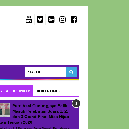
ERITA TERPOPULER
BERITA TIMUR
Putri Asal Gunungjaya Belik
Masuk Perebutan Juara 1, 2,
dan 3 Grand Final Miss Hijab
awa Tengah 2026
ritatimur.id | Pemalang, Jawa Tengah Pemalang –