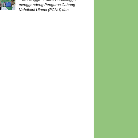
Purbalingga - Polres Purbalingga
menggandeng Pengurus Cabang
Nahdlatul Ulama (PCNU) dan...