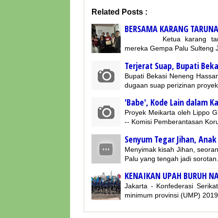
Related Posts :
BERSAMA KARANG TARUNA
Ketua karang taruna R
mereka Gempa Palu Sulteng
Terjerat Suap, Bupati Bek
Bupati Bekasi Neneng Hassan
dugaan suap perizinan proye
'Babe', Kode Lain dalam K
Proyek Meikarta oleh Lippo 
-- Komisi Pemberantasan Ko
Senyum Tegar Jihan, Anak
Menyimak kisah Jihan, seoran
Palu yang tengah jadi sorotan
KENAIKAN UPAH BURUH NA
Jakarta - Konfederasi Serik
minimum provinsi (UMP) 201