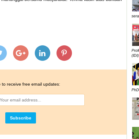
sera
Prof
(IDI),
 to receive free email updates:
PhD,