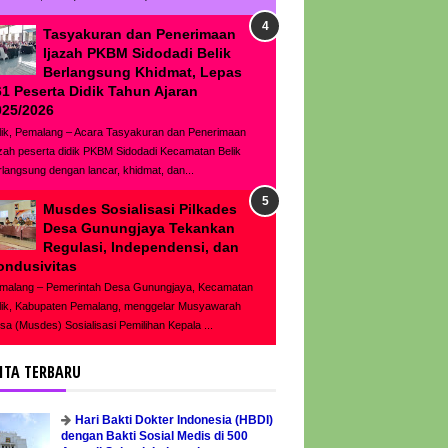
Tasyakuran dan Penerimaan
Ijazah PKBM Sidodadi Belik
Berlangsung Khidmat, Lepas
61 Peserta Didik Tahun Ajaran
025/2026
lik, Pemalang – Acara Tasyakuran dan Penerimaan
azah peserta didik PKBM Sidodadi Kecamatan Belik
rlangsung dengan lancar, khidmat, dan...
Musdes Sosialisasi Pilkades
Desa Gunungjaya Tekankan
Regulasi, Independensi, dan
ondusivitas
malang – Pemerintah Desa Gunungjaya, Kecamatan
lik, Kabupaten Pemalang, menggelar Musyawarah
sa (Musdes) Sosialisasi Pemilihan Kepala ...
ITA TERBARU
Hari Bakti Dokter Indonesia (HBDI)
dengan Bakti Sosial Medis di 500