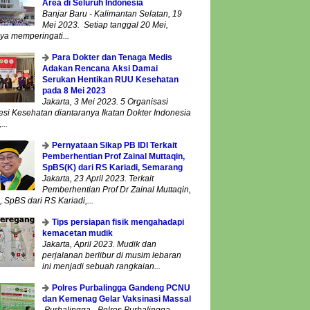
Area di Seluruh Indonesia
Banjar Baru - Kalimantan Selatan, 19
Mei 2023. Setiap tanggal 20 Mei,
ya memperingati...
Para Dokter dan Tenaga Medis
Adakan Rencana Aksi Damai
Serukan Hentikan RUU Kesehatan
pada 8 Mei 2023
Jakarta, 3 Mei 2023. 5 Organisasi
esi Kesehatan diantaranya Ikatan Dokter Indonesia
...
Pernyataan Sikap PB IDI Terkait
Pemberhentian Prof Zainal Muttaqin,
SpBS(K) dari RS Kariadi, Semarang
Jakarta, 23 April 2023. Terkait
Pemberhentian Prof Dr Zainal Muttaqin,
 SpBS dari RS Kariadi,...
Tips persiapan fisik mengahadapi
kemacetan mudik
Jakarta, April 2023. Mudik dan
perjalanan berlibur di musim lebaran
ini menjadi sebuah rangkaian...
Polres Purbalingga Gandeng PCNU
dan Kemenag Gelar Vaksinasi Massal