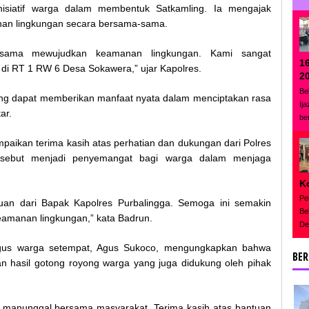
isiatif warga dalam membentuk Satkamling. Ia mengajak
nan lingkungan secara bersama-sama.
-sama mewujudkan keamanan lingkungan. Kami sangat
1
di RT 1 RW 6 Desa Sokawera,” ujar Kapolres.
2
Be
ng dapat memberikan manfaat nyata dalam menciptakan rasa
Ij
ar.
be
aikan terima kasih atas perhatian dan dukungan dari Polres
ersebut menjadi penyemangat bagi warga dalam menjaga
K
Pe
tuan dari Bapak Kapolres Purbalingga. Semoga ini semakin
Be
eamanan lingkungan,” kata Badrun.
De
igus warga setempat, Agus Sukoco, mengungkapkan bahwa
BER
 hasil gotong royong warga yang juga didukung oleh pihak
sa manunggal bersama masyarakat. Terima kasih atas bantuan