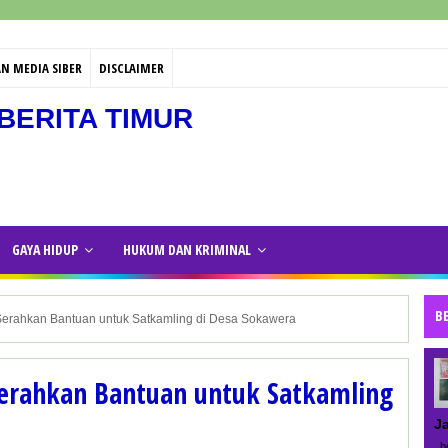
N MEDIA SIBER
DISCLAIMER
BERITA TIMUR
GAYA HIDUP
HUKUM DAN KRIMINAL
B
Serahkan Bantuan untuk Satkamling di Desa Sokawera
Serahkan Bantuan untuk Satkamling
J
be