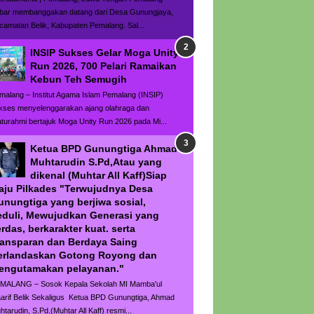
bar membanggakan datang dari Desa Gunungjaya,
camatan Belik, Kabupaten Pemalang. Sal...
INSIP Sukses Gelar Moga Unity
Run 2026, 700 Pelari Ramaikan
Kebun Teh Semugih
malang – Institut Agama Islam Pemalang (INSIP)
kses menyelenggarakan ajang olahraga dan
laturahmi bertajuk Moga Unity Run 2026 pada Mi...
Ketua BPD Gunungtiga Ahmad
Muhtarudin S.Pd,Atau yang
dikenal (Muhtar All Kaff)Siap
aju Pilkades "Terwujudnya Desa
unungtiga yang berjiwa sosial,
eduli, Mewujudkan Generasi yang
rdas, berkarakter kuat. serta
ransparan dan Berdaya Saing
erlandaskan Gotong Royong dan
engutamakan pelayanan."
MALANG – Sosok Kepala Sekolah MI Mamba'ul
arif Belik Sekaligus Ketua BPD Gunungtiga, Ahmad
htarudin, S.Pd.(Muhtar All Kaff) resmi...