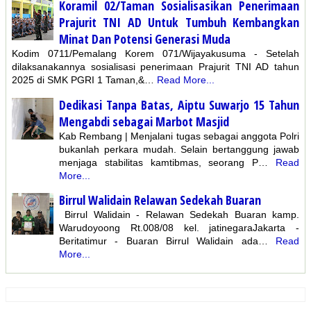
Koramil 02/Taman Sosialisasikan Penerimaan
Prajurit TNI AD Untuk Tumbuh Kembangkan
Minat Dan Potensi Generasi Muda
Kodim 0711/Pemalang Korem 071/Wijayakusuma - Setelah
dilaksanakannya sosialisasi penerimaan Prajurit TNI AD tahun
2025 di SMK PGRI 1 Taman,&…
Read More...
Dedikasi Tanpa Batas, Aiptu Suwarjo 15 Tahun
Mengabdi sebagai Marbot Masjid
Kab Rembang | Menjalani tugas sebagai anggota Polri
bukanlah perkara mudah. Selain bertanggung jawab
menjaga stabilitas kamtibmas, seorang P…
Read
More...
Birrul Walidain Relawan Sedekah Buaran
Birrul Walidain - Relawan Sedekah Buaran kamp.
Warudoyoong Rt.008/08 kel. jatinegaraJakarta -
Beritatimur - Buaran Birrul Walidain ada…
Read
More...