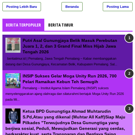
Posting Lebih Baru
Beranda
Posting Lama
BERITA TERPOPULER
BERITA TIMUR
Putri Asal Gunungjaya Belik Masuk Perebutan
Juara 1, 2, dan 3 Grand Final Miss Hijab Jawa
Tengah 2026
beritatimur.id | Pemalang, Jawa Tengah Pemalang – Kabar membanggakan
datang dari Desa Gunungjaya, Kecamatan Belik, Kabupaten Pemalang. Sal...
INSIP Sukses Gelar Moga Unity Run 2026, 700
Pelari Ramaikan Kebun Teh Semugih
Pemalang – Institut Agama Islam Pemalang (INSIP) sukses
menyelenggarakan ajang olahraga dan silaturahmi bertajuk Moga Unity Run 2026
pada Mi...
Ketua BPD Gunungtiga Ahmad Muhtarudin
S.Pd,Atau yang dikenal (Muhtar All Kaff)Siap Maju
Pilkades "Terwujudnya Desa Gunungtiga yang
berjiwa sosial, Peduli, Mewujudkan Generasi yang cerdas,
berkarakter kuat. serta Transparan dan Berdaya Saing