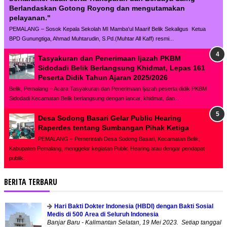
Berlandaskan Gotong Royong dan mengutamakan
pelayanan."
PEMALANG – Sosok Kepala Sekolah MI Mamba'ul Maarif Belik Sekaligus Ketua
BPD Gunungtiga, Ahmad Muhtarudin, S.Pd.(Muhtar All Kaff) resmi...
Tasyakuran dan Penerimaan Ijazah PKBM
Sidodadi Belik Berlangsung Khidmat, Lepas 161
Peserta Didik Tahun Ajaran 2025/2026
Belik, Pemalang – Acara Tasyakuran dan Penerimaan Ijazah peserta didik PKBM
Sidodadi Kecamatan Belik berlangsung dengan lancar, khidmat, dan...
Desa Sodong Basari Gelar Public Hearing
Raperdes tentang Sumbangan Pihak Ketiga
PEMALANG – Pemerintah Desa Sodong Basari, Kecamatan Belik,
Kabupaten Pemalang, menggelar kegiatan Public Hearing atau dengar pendapat
publik...
BERITA TERBARU
Hari Bakti Dokter Indonesia (HBDI) dengan Bakti Sosial
Medis di 500 Area di Seluruh Indonesia
Banjar Baru - Kalimantan Selatan, 19 Mei 2023. Setiap tanggal