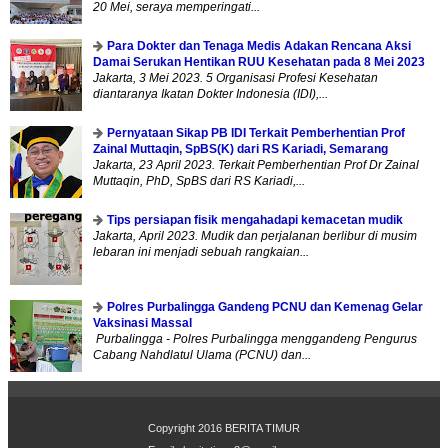
20 Mei, seraya memperingati...
Para Dokter dan Tenaga Medis Adakan Rencana Aksi
Damai Serukan Hentikan RUU Kesehatan pada 8 Mei 2023
Jakarta, 3 Mei 2023. 5 Organisasi Profesi Kesehatan
diantaranya Ikatan Dokter Indonesia (IDI),...
Pernyataan Sikap PB IDI Terkait Pemberhentian Prof
Zainal Muttaqin, SpBS(K) dari RS Kariadi, Semarang
Jakarta, 23 April 2023. Terkait Pemberhentian Prof Dr Zainal
Muttaqin, PhD, SpBS dari RS Kariadi,...
Tips persiapan fisik mengahadapi kemacetan mudik
Jakarta, April 2023. Mudik dan perjalanan berlibur di musim
lebaran ini menjadi sebuah rangkaian...
Polres Purbalingga Gandeng PCNU dan Kemenag Gelar
Vaksinasi Massal
Purbalingga - Polres Purbalingga menggandeng Pengurus
Cabang Nahdlatul Ulama (PCNU) dan...
Copyright 2016
BERITA TIMUR