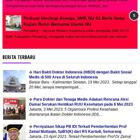
Sidodadi Kecamatan Belik berlangsung dengan lancar, khidmat, dan...
Perkuat Ideologi Aswaja, SMK NU 01 Belik Gelar
Kajian Rutin Bersama Ulama NU
Pemalang – Yayasan Mutiara Nusantara selaku pengelola SMK NU 01
Belik, Kabupaten Pemalang, menggelar kajian perdana Ahlussunnah wal Jamaah
(...
BERITA TERBARU
Hari Bakti Dokter Indonesia (HBDI) dengan Bakti Sosial
Medis di 500 Area di Seluruh Indonesia
Banjar Baru - Kalimantan Selatan, 19 Mei 2023. Setiap tanggal
20 Mei, seraya memperingati...
Para Dokter dan Tenaga Medis Adakan Rencana Aksi
Damai Serukan Hentikan RUU Kesehatan pada 8 Mei 2023
Jakarta, 3 Mei 2023. 5 Organisasi Profesi Kesehatan
diantaranya Ikatan Dokter Indonesia (IDI),...
Pernyataan Sikap PB IDI Terkait Pemberhentian Prof
Zainal Muttaqin, SpBS(K) dari RS Kariadi, Semarang
Jakarta, 23 April 2023. Terkait Pemberhentian Prof Dr Zainal