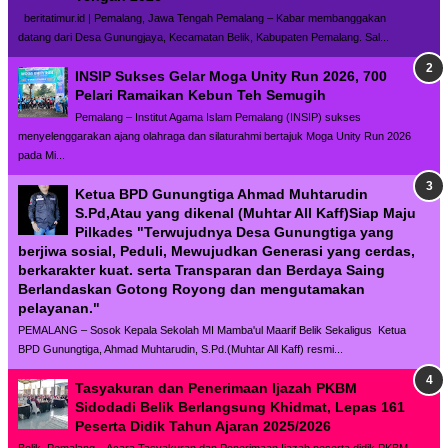
beritatimur.id | Pemalang, Jawa Tengah Pemalang – Kabar membanggakan
datang dari Desa Gunungjaya, Kecamatan Belik, Kabupaten Pemalang. Sal...
INSIP Sukses Gelar Moga Unity Run 2026, 700
Pelari Ramaikan Kebun Teh Semugih
Pemalang – Institut Agama Islam Pemalang (INSIP) sukses
menyelenggarakan ajang olahraga dan silaturahmi bertajuk Moga Unity Run 2026
pada Mi...
Ketua BPD Gunungtiga Ahmad Muhtarudin
S.Pd,Atau yang dikenal (Muhtar All Kaff)Siap Maju
Pilkades "Terwujudnya Desa Gunungtiga yang
berjiwa sosial, Peduli, Mewujudkan Generasi yang cerdas,
berkarakter kuat. serta Transparan dan Berdaya Saing
Berlandaskan Gotong Royong dan mengutamakan
pelayanan."
PEMALANG – Sosok Kepala Sekolah MI Mamba'ul Maarif Belik Sekaligus Ketua
BPD Gunungtiga, Ahmad Muhtarudin, S.Pd.(Muhtar All Kaff) resmi...
Tasyakuran dan Penerimaan Ijazah PKBM
Sidodadi Belik Berlangsung Khidmat, Lepas 161
Peserta Didik Tahun Ajaran 2025/2026
Belik, Pemalang – Acara Tasyakuran dan Penerimaan Ijazah peserta didik PKBM