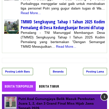
Purbalingga menggelar salat gaib untuk mendoakan
tiga personel Polri yang gugur dalam tugas di Wa…
Read More...
TMMD Sengkuyung Tahap I Tahun 2025 Kodim
Pemalang di Desa Kedungbanjar Resmi diTutup
Pemalang - TNI Manunggal Membangun Desa
(TMMD) Sengkuyung Tahap I Tahun 2025 Kodim
Pemalang yang bertemakan "Dengan Semangat
TMMD Mewujudkan…
Read More...
Posting Lebih Baru
Beranda
Posting Lama
BERITA TERPOPULER
BERITA TIMUR
Putri Asal Gunungjaya Belik Masuk Perebutan
Juara 1, 2, dan 3 Grand Final Miss Hijab Jawa
Tengah 2026