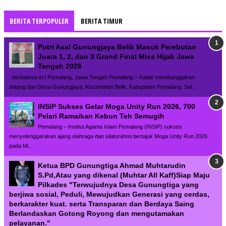
BERITA TERPOPULER
BERITA TIMUR
Putri Asal Gunungjaya Belik Masuk Perebutan
Juara 1, 2, dan 3 Grand Final Miss Hijab Jawa
Tengah 2026
beritatimur.id | Pemalang, Jawa Tengah Pemalang – Kabar membanggakan
datang dari Desa Gunungjaya, Kecamatan Belik, Kabupaten Pemalang. Sal...
INSIP Sukses Gelar Moga Unity Run 2026, 700
Pelari Ramaikan Kebun Teh Semugih
Pemalang – Institut Agama Islam Pemalang (INSIP) sukses
menyelenggarakan ajang olahraga dan silaturahmi bertajuk Moga Unity Run 2026
pada Mi...
Ketua BPD Gunungtiga Ahmad Muhtarudin
S.Pd,Atau yang dikenal (Muhtar All Kaff)Siap Maju
Pilkades "Terwujudnya Desa Gunungtiga yang
berjiwa sosial, Peduli, Mewujudkan Generasi yang cerdas,
berkarakter kuat. serta Transparan dan Berdaya Saing
Berlandaskan Gotong Royong dan mengutamakan
pelayanan."