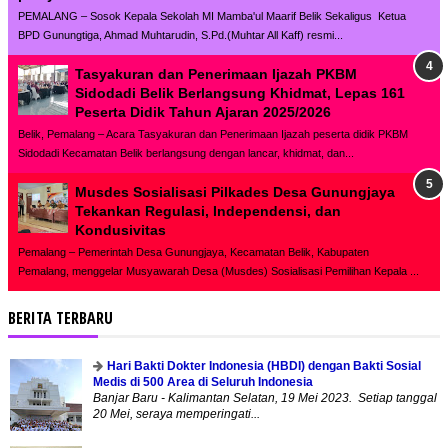
PEMALANG – Sosok Kepala Sekolah MI Mamba'ul Maarif Belik Sekaligus Ketua
BPD Gunungtiga, Ahmad Muhtarudin, S.Pd.(Muhtar All Kaff) resmi...
Tasyakuran dan Penerimaan Ijazah PKBM
Sidodadi Belik Berlangsung Khidmat, Lepas 161
Peserta Didik Tahun Ajaran 2025/2026
Belik, Pemalang – Acara Tasyakuran dan Penerimaan Ijazah peserta didik PKBM
Sidodadi Kecamatan Belik berlangsung dengan lancar, khidmat, dan...
Musdes Sosialisasi Pilkades Desa Gunungjaya
Tekankan Regulasi, Independensi, dan
Kondusivitas
Pemalang – Pemerintah Desa Gunungjaya, Kecamatan Belik, Kabupaten
Pemalang, menggelar Musyawarah Desa (Musdes) Sosialisasi Pemilihan Kepala ...
BERITA TERBARU
Hari Bakti Dokter Indonesia (HBDI) dengan Bakti Sosial
Medis di 500 Area di Seluruh Indonesia
Banjar Baru - Kalimantan Selatan, 19 Mei 2023. Setiap tanggal
20 Mei, seraya memperingati...