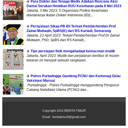
Para Dokter dan Tenaga Medis Adakan Rencana Aksi
Damai Serukan Hentikan RUU Kesehatan pada 8 Mei 2023
Jakarta, 3 Mei 2023. 5 Organisasi Profesi Kesehatan
diantaranya Ikatan Dokter Indonesia (IDI),...
Pernyataan Sikap PB IDI Terkait Pemberhentian Prof
Zainal Muttaqin, SpBS(K) dari RS Kariadi, Semarang
Jakarta, 23 April 2023. Terkait Pemberhentian Prof Dr Zainal
Muttaqin, PhD, SpBS dari RS Kariadi,...
Tips persiapan fisik mengahadapi kemacetan mudik
Jakarta, April 2023. Mudik dan perjalanan berlibur di musim
lebaran ini menjadi sebuah rangkaian...
Polres Purbalingga Gandeng PCNU dan Kemenag Gelar
Vaksinasi Massal
Purbalingga - Polres Purbalingga menggandeng Pengurus
Cabang Nahdlatul Ulama (PCNU) dan...
Copyright 2016
BERITA TIMUR
Email :
beritatimur8@gmail.com