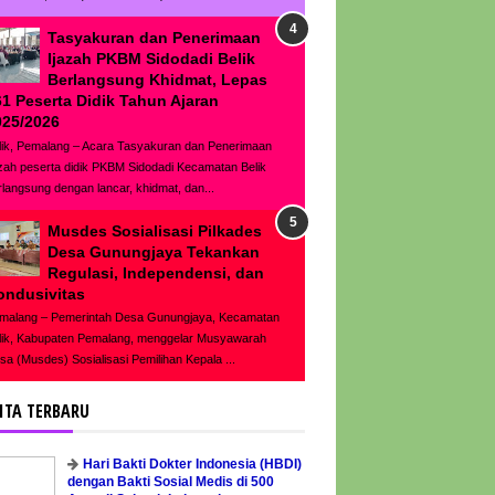
Tasyakuran dan Penerimaan
Ijazah PKBM Sidodadi Belik
Berlangsung Khidmat, Lepas
61 Peserta Didik Tahun Ajaran
025/2026
lik, Pemalang – Acara Tasyakuran dan Penerimaan
azah peserta didik PKBM Sidodadi Kecamatan Belik
rlangsung dengan lancar, khidmat, dan...
Musdes Sosialisasi Pilkades
Desa Gunungjaya Tekankan
Regulasi, Independensi, dan
ondusivitas
malang – Pemerintah Desa Gunungjaya, Kecamatan
lik, Kabupaten Pemalang, menggelar Musyawarah
sa (Musdes) Sosialisasi Pemilihan Kepala ...
ITA TERBARU
Hari Bakti Dokter Indonesia (HBDI)
dengan Bakti Sosial Medis di 500