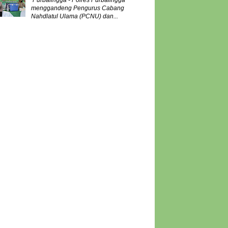
Purbalingga - Polres Purbalingga
menggandeng Pengurus Cabang
Nahdlatul Ulama (PCNU) dan...