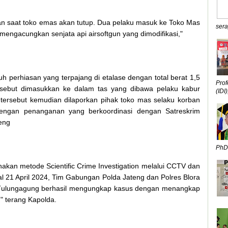
an saat toko emas akan tutup. Dua pelaku masuk ke Toko Mas
sera
ngacungkan senjata api airsoftgun yang dimodifikasi,"
 perhiasan yang terpajang di etalase dengan total berat 1,5
Prof
ersebut dimasukkan ke dalam tas yang dibawa pelaku kabur
(IDI),
a tersebut kemudian dilaporkan pihak toko mas selaku korban
 dengan penanganan yang berkoordinasi dengan Satreskrim
eng
PhD,
an metode Scientific Crime Investigation melalui CCTV dan
al 21 April 2024, Tim Gabungan Polda Jateng dan Polres Blora
s Tulungagung berhasil mengungkap kasus dengan menangkap
" terang Kapolda.