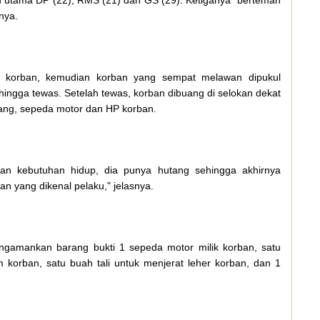
aku utama DP (22), RMS (21) dan GS (29). Ketiganya berteman
nya.
r korban, kemudian korban yang sempat melawan dipukul
ingga tewas. Setelah tewas, korban dibuang di selokan dekat
ng, sepeda motor dan HP korban.
an kebutuhan hidup, dia punya hutang sehingga akhirnya
 yang dikenal pelaku," jelasnya.
gamankan barang bukti 1 sepeda motor milik korban, satu
orban, satu buah tali untuk menjerat leher korban, dan 1