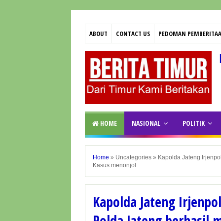
ABOUT
CONTACT US
PEDOMAN PEMBERITAA
HOME
NASIONAL
POLITIK
Home
»
Uncategories
»
Kapolda Jateng Irjenpo
Kasus menonjol
Kapolda Jateng Irjenpo
Polda Jateng berhasil