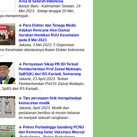
Area di Seluruh Indonesia
Banjar Baru - Kalimantan Selatan, 19
Mei 2023. Setiap tanggal 20 Mei,
ya memperingati...
Para Dokter dan Tenaga Medis
Adakan Rencana Aksi Damai
Serukan Hentikan RUU Kesehatan
pada 8 Mei 2023
Jakarta, 3 Mei 2023. 5 Organisasi
esi Kesehatan diantaranya Ikatan Dokter Indonesia
...
Pernyataan Sikap PB IDI Terkait
Pemberhentian Prof Zainal Muttaqin,
SpBS(K) dari RS Kariadi, Semarang
Jakarta, 23 April 2023. Terkait
Pemberhentian Prof Dr Zainal Muttaqin,
 SpBS dari RS Kariadi,...
Tips persiapan fisik mengahadapi
kemacetan mudik
Jakarta, April 2023. Mudik dan
perjalanan berlibur di musim lebaran
ini menjadi sebuah rangkaian...
Polres Purbalingga Gandeng PCNU
dan Kemenag Gelar Vaksinasi Massal