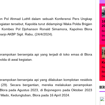
jen Pol Ahmad Luthfi dalam sebuah Konferensi Pers Ungkap
1
iatan tersebut, Kapolda turut didampingi Waka Polda Brigjen
2
m Kombes Pol Djohanson Ronald Simamora, Kapolres Blora
Be
rjo AKBP Sigit. Rabu, (24/4/2024).
Ij
be
rampokan bersenjata api yang terjadi di toko emas di Blora
lda di awal kegiatan.
K
Pe
Be
De
rampokan bersenjata api yang dilakukan komplotan residivis
 (29). Secara bergantian, mereka melakukan perampokan
BER
, Blora pada Agustus 2023, di Bojonegoro pada Oktober 2023
a Wado, Kedungtuban, Blora pada 16 April 2024.