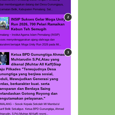
bar membanggakan datang dari Desa Gunungjaya,
camatan Belik, Kabupaten Pemalang. Sal...
INSIP Sukses Gelar Moga Unity
Run 2026, 700 Pelari Ramaikan
Kebun Teh Semugih
malang – Institut Agama Islam Pemalang (INSIP)
kses menyelenggarakan ajang olahraga dan
laturahmi bertajuk Moga Unity Run 2026 pada Mi...
Ketua BPD Gunungtiga Ahmad
Muhtarudin S.Pd,Atau yang
dikenal (Muhtar All Kaff)Siap
aju Pilkades "Terwujudnya Desa
unungtiga yang berjiwa sosial,
eduli, Mewujudkan Generasi yang
rdas, berkarakter kuat. serta
ransparan dan Berdaya Saing
erlandaskan Gotong Royong dan
engutamakan pelayanan."
MALANG – Sosok Kepala Sekolah MI Mamba'ul
arif Belik Sekaligus Ketua BPD Gunungtiga, Ahmad
htarudin, S.Pd.(Muhtar All Kaff) resmi...