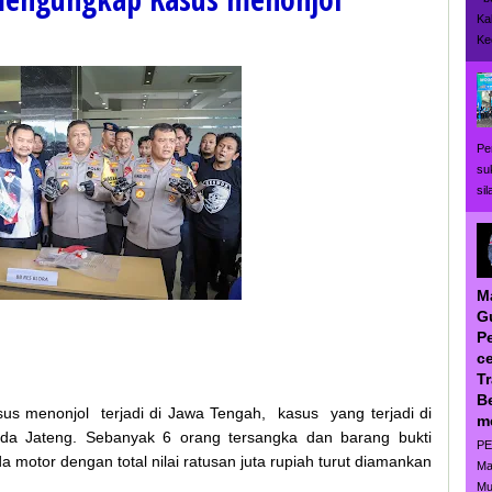
Ka
Ke
Pe
su
si
M
G
P
ce
T
B
us menonjol terjadi di Jawa Tengah, kasus yang terjadi di
m
olda Jateng. Sebanyak 6 orang tersangka dan barang bukti
PE
 motor dengan total nilai ratusan juta rupiah turut diamankan
Ma
Mu