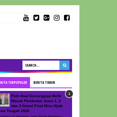
ERITA TERPOPULER
BERITA TIMUR
Putri Asal Gunungjaya Belik
Masuk Perebutan Juara 1, 2,
dan 3 Grand Final Miss Hijab
awa Tengah 2026
ritatimur.id | Pemalang, Jawa Tengah Pemalang –