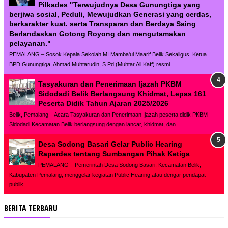
Pilkades "Terwujudnya Desa Gunungtiga yang
berjiwa sosial, Peduli, Mewujudkan Generasi yang cerdas,
berkarakter kuat. serta Transparan dan Berdaya Saing
Berlandaskan Gotong Royong dan mengutamakan
pelayanan."
PEMALANG – Sosok Kepala Sekolah MI Mamba'ul Maarif Belik Sekaligus Ketua
BPD Gunungtiga, Ahmad Muhtarudin, S.Pd.(Muhtar All Kaff) resmi...
Tasyakuran dan Penerimaan Ijazah PKBM
Sidodadi Belik Berlangsung Khidmat, Lepas 161
Peserta Didik Tahun Ajaran 2025/2026
Belik, Pemalang – Acara Tasyakuran dan Penerimaan Ijazah peserta didik PKBM
Sidodadi Kecamatan Belik berlangsung dengan lancar, khidmat, dan...
Desa Sodong Basari Gelar Public Hearing
Raperdes tentang Sumbangan Pihak Ketiga
PEMALANG – Pemerintah Desa Sodong Basari, Kecamatan Belik,
Kabupaten Pemalang, menggelar kegiatan Public Hearing atau dengar pendapat
publik...
BERITA TERBARU