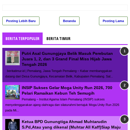
Posting Lebih Baru
Beranda
Posting Lama
BERITA TERPOPULER
BERITA TIMUR
Putri Asal Gunungjaya Belik Masuk Perebutan
Juara 1, 2, dan 3 Grand Final Miss Hijab Jawa
Tengah 2026
beritatimur.id | Pemalang, Jawa Tengah Pemalang – Kabar membanggakan
datang dari Desa Gunungjaya, Kecamatan Belik, Kabupaten Pemalang. Sal...
INSIP Sukses Gelar Moga Unity Run 2026, 700
Pelari Ramaikan Kebun Teh Semugih
Pemalang – Institut Agama Islam Pemalang (INSIP) sukses
menyelenggarakan ajang olahraga dan silaturahmi bertajuk Moga Unity Run 2026
pada Mi...
Ketua BPD Gunungtiga Ahmad Muhtarudin
S.Pd,Atau yang dikenal (Muhtar All Kaff)Siap Maju