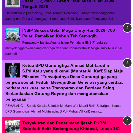
Juara 1, 2, dan 3 Grand Final Miss Hijab Jawa
Tengah 2026
beritatimur.id | Pemalang, Jawa Tengah Pemalang – Kabar membanggakan
datang dari Desa Gunungjaya, Kecamatan Belik, Kabupaten Pemalang. Sal...
INSIP Sukses Gelar Moga Unity Run 2026, 700
Pelari Ramaikan Kebun Teh Semugih
Pemalang – Institut Agama Islam Pemalang (INSIP) sukses
menyelenggarakan ajang olahraga dan silaturahmi bertajuk Moga Unity Run 2026
pada Mi...
Ketua BPD Gunungtiga Ahmad Muhtarudin
S.Pd,Atau yang dikenal (Muhtar All Kaff)Siap Maju
Pilkades "Terwujudnya Desa Gunungtiga yang
berjiwa sosial, Peduli, Mewujudkan Generasi yang cerdas,
berkarakter kuat. serta Transparan dan Berdaya Saing
Berlandaskan Gotong Royong dan mengutamakan
pelayanan."
PEMALANG – Sosok Kepala Sekolah MI Mamba'ul Maarif Belik Sekaligus Ketua
BPD Gunungtiga, Ahmad Muhtarudin, S.Pd.(Muhtar All Kaff) resmi...
Tasyakuran dan Penerimaan Ijazah PKBM
Sidodadi Belik Berlangsung Khidmat, Lepas 161