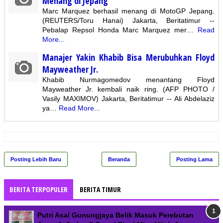
Menang di Jepang
Marc Marquez berhasil menang di MotoGP Jepang.
(REUTERS/Toru Hanai) Jakarta, Beritatimur --
Pebalap Repsol Honda Marc Marquez mer…
Read
More...
Manajer Yakin Khabib Bisa Merubuhkan Floyd
Mayweather Jr.
Khabib Nurmagomedov menantang Floyd
Mayweather Jr. kembali naik ring. (AFP PHOTO /
Vasily MAXIMOV) Jakarta, Beritatimur -- Ali Abdelaziz
ya…
Read More...
Posting Lebih Baru
Beranda
Posting Lama
BERITA TERPOPULER
BERITA TIMUR
Putri Asal Gunungjaya Belik Masuk Perebutan