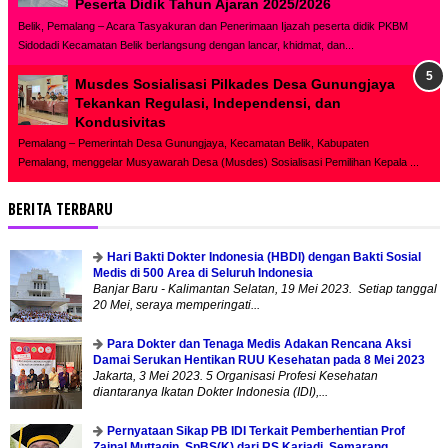
Peserta Didik Tahun Ajaran 2025/2026
Belik, Pemalang – Acara Tasyakuran dan Penerimaan Ijazah peserta didik PKBM
Sidodadi Kecamatan Belik berlangsung dengan lancar, khidmat, dan...
Musdes Sosialisasi Pilkades Desa Gunungjaya
Tekankan Regulasi, Independensi, dan
Kondusivitas
Pemalang – Pemerintah Desa Gunungjaya, Kecamatan Belik, Kabupaten
Pemalang, menggelar Musyawarah Desa (Musdes) Sosialisasi Pemilihan Kepala ...
BERITA TERBARU
Hari Bakti Dokter Indonesia (HBDI) dengan Bakti Sosial
Medis di 500 Area di Seluruh Indonesia
Banjar Baru - Kalimantan Selatan, 19 Mei 2023. Setiap tanggal
20 Mei, seraya memperingati...
Para Dokter dan Tenaga Medis Adakan Rencana Aksi
Damai Serukan Hentikan RUU Kesehatan pada 8 Mei 2023
Jakarta, 3 Mei 2023. 5 Organisasi Profesi Kesehatan
diantaranya Ikatan Dokter Indonesia (IDI),...
Pernyataan Sikap PB IDI Terkait Pemberhentian Prof
Zainal Muttaqin, SpBS(K) dari RS Kariadi, Semarang