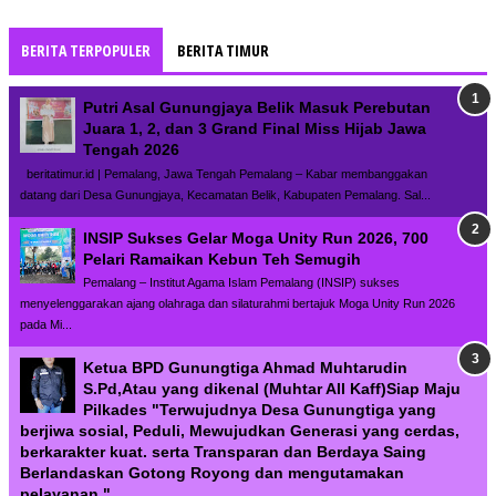
BERITA TERPOPULER
BERITA TIMUR
Putri Asal Gunungjaya Belik Masuk Perebutan
Juara 1, 2, dan 3 Grand Final Miss Hijab Jawa
Tengah 2026
beritatimur.id | Pemalang, Jawa Tengah Pemalang – Kabar membanggakan
datang dari Desa Gunungjaya, Kecamatan Belik, Kabupaten Pemalang. Sal...
INSIP Sukses Gelar Moga Unity Run 2026, 700
Pelari Ramaikan Kebun Teh Semugih
Pemalang – Institut Agama Islam Pemalang (INSIP) sukses
menyelenggarakan ajang olahraga dan silaturahmi bertajuk Moga Unity Run 2026
pada Mi...
Ketua BPD Gunungtiga Ahmad Muhtarudin
S.Pd,Atau yang dikenal (Muhtar All Kaff)Siap Maju
Pilkades "Terwujudnya Desa Gunungtiga yang
berjiwa sosial, Peduli, Mewujudkan Generasi yang cerdas,
berkarakter kuat. serta Transparan dan Berdaya Saing
Berlandaskan Gotong Royong dan mengutamakan
pelayanan."