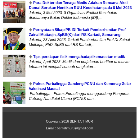
Para Dokter dan Tenaga Medis Adakan Rencana Aksi
Damai Serukan Hentikan RUU Kesehatan pada 8 Mei 2023
Jakarta, 3 Mei 2023. 5 Organisasi Profesi Kesehatan
diantaranya Ikatan Dokter Indonesia (IDI),...
Pernyataan Sikap PB IDI Terkait Pemberhentian Prof
Zainal Muttaqin, SpBS(K) dari RS Kariadi, Semarang
Jakarta, 23 April 2023. Terkait Pemberhentian Prof Dr Zainal
Muttaqin, PhD, SpBS dari RS Kariadi,...
Tips persiapan fisik mengahadapi kemacetan mudik
Jakarta, April 2023. Mudik dan perjalanan berlibur di musim
lebaran ini menjadi sebuah rangkaian...
Polres Purbalingga Gandeng PCNU dan Kemenag Gelar
Vaksinasi Massal
Purbalingga - Polres Purbalingga menggandeng Pengurus
Cabang Nahdlatul Ulama (PCNU) dan...
Copyright 2016
BERITA TIMUR
Email :
beritatimur8@gmail.com