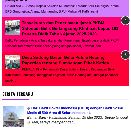
PEMALANG – Sosok Kepala Sekolah MI Mamba'ul Maarif Belik Sekaligus Ketua
BPD Gunungtiga, Ahmad Muhtarudin, S.Pd.(Muhtar All Kaff) resmi...
Tasyakuran dan Penerimaan Ijazah PKBM
Sidodadi Belik Berlangsung Khidmat, Lepas 161
Peserta Didik Tahun Ajaran 2025/2026
Belik, Pemalang – Acara Tasyakuran dan Penerimaan Ijazah peserta didik PKBM
Sidodadi Kecamatan Belik berlangsung dengan lancar, khidmat, dan...
Desa Sodong Basari Gelar Public Hearing
Raperdes tentang Sumbangan Pihak Ketiga
PEMALANG – Pemerintah Desa Sodong Basari, Kecamatan Belik,
Kabupaten Pemalang, menggelar kegiatan Public Hearing atau dengar pendapat
publik...
BERITA TERBARU
Hari Bakti Dokter Indonesia (HBDI) dengan Bakti Sosial
Medis di 500 Area di Seluruh Indonesia
Banjar Baru - Kalimantan Selatan, 19 Mei 2023. Setiap tanggal
20 Mei, seraya memperingati...