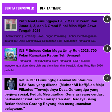
BERITA TERPOPULER
BERITA TIMUR
Putri Asal Gunungjaya Belik Masuk Perebutan
Juara 1, 2, dan 3 Grand Final Miss Hijab Jawa
Tengah 2026
beritatimur.id | Pemalang, Jawa Tengah Pemalang – Kabar membanggakan
datang dari Desa Gunungjaya, Kecamatan Belik, Kabupaten Pemalang. Sal...
INSIP Sukses Gelar Moga Unity Run 2026, 700
Pelari Ramaikan Kebun Teh Semugih
Pemalang – Institut Agama Islam Pemalang (INSIP) sukses
menyelenggarakan ajang olahraga dan silaturahmi bertajuk Moga Unity Run 2026
pada Mi...
Ketua BPD Gunungtiga Ahmad Muhtarudin
S.Pd,Atau yang dikenal (Muhtar All Kaff)Siap Maju
Pilkades "Terwujudnya Desa Gunungtiga yang
berjiwa sosial, Peduli, Mewujudkan Generasi yang cerdas,
berkarakter kuat. serta Transparan dan Berdaya Saing
Berlandaskan Gotong Royong dan mengutamakan
pelayanan."