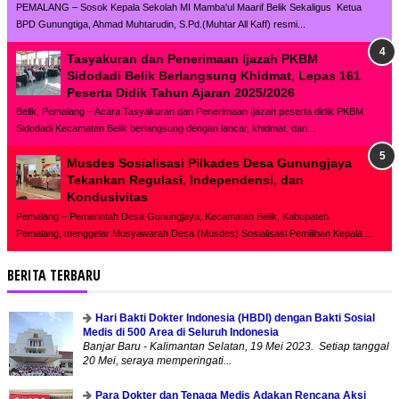
PEMALANG – Sosok Kepala Sekolah MI Mamba'ul Maarif Belik Sekaligus Ketua
BPD Gunungtiga, Ahmad Muhtarudin, S.Pd.(Muhtar All Kaff) resmi...
Tasyakuran dan Penerimaan Ijazah PKBM
Sidodadi Belik Berlangsung Khidmat, Lepas 161
Peserta Didik Tahun Ajaran 2025/2026
Belik, Pemalang – Acara Tasyakuran dan Penerimaan Ijazah peserta didik PKBM
Sidodadi Kecamatan Belik berlangsung dengan lancar, khidmat, dan...
Musdes Sosialisasi Pilkades Desa Gunungjaya
Tekankan Regulasi, Independensi, dan
Kondusivitas
Pemalang – Pemerintah Desa Gunungjaya, Kecamatan Belik, Kabupaten
Pemalang, menggelar Musyawarah Desa (Musdes) Sosialisasi Pemilihan Kepala ...
BERITA TERBARU
Hari Bakti Dokter Indonesia (HBDI) dengan Bakti Sosial
Medis di 500 Area di Seluruh Indonesia
Banjar Baru - Kalimantan Selatan, 19 Mei 2023. Setiap tanggal
20 Mei, seraya memperingati...
Para Dokter dan Tenaga Medis Adakan Rencana Aksi