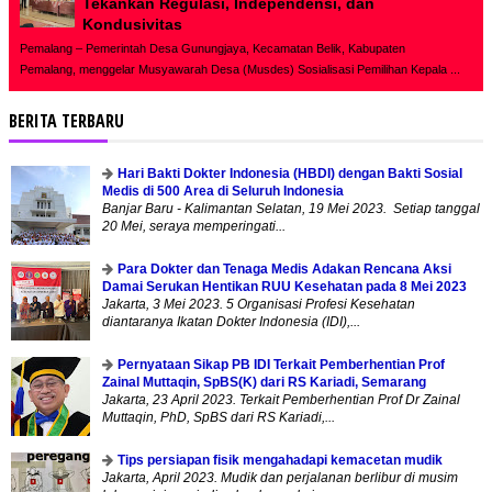
Tekankan Regulasi, Independensi, dan
Kondusivitas
Pemalang – Pemerintah Desa Gunungjaya, Kecamatan Belik, Kabupaten
Pemalang, menggelar Musyawarah Desa (Musdes) Sosialisasi Pemilihan Kepala ...
BERITA TERBARU
Hari Bakti Dokter Indonesia (HBDI) dengan Bakti Sosial
Medis di 500 Area di Seluruh Indonesia
Banjar Baru - Kalimantan Selatan, 19 Mei 2023. Setiap tanggal
20 Mei, seraya memperingati...
Para Dokter dan Tenaga Medis Adakan Rencana Aksi
Damai Serukan Hentikan RUU Kesehatan pada 8 Mei 2023
Jakarta, 3 Mei 2023. 5 Organisasi Profesi Kesehatan
diantaranya Ikatan Dokter Indonesia (IDI),...
Pernyataan Sikap PB IDI Terkait Pemberhentian Prof
Zainal Muttaqin, SpBS(K) dari RS Kariadi, Semarang
Jakarta, 23 April 2023. Terkait Pemberhentian Prof Dr Zainal
Muttaqin, PhD, SpBS dari RS Kariadi,...
Tips persiapan fisik mengahadapi kemacetan mudik
Jakarta, April 2023. Mudik dan perjalanan berlibur di musim