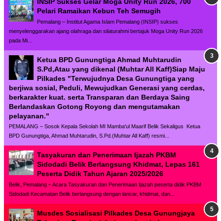
INSIP Sukses Gelar Moga Unity Run 2026, 700
Pelari Ramaikan Kebun Teh Semugih
Pemalang – Institut Agama Islam Pemalang (INSIP) sukses
menyelenggarakan ajang olahraga dan silaturahmi bertajuk Moga Unity Run 2026
pada Mi...
Ketua BPD Gunungtiga Ahmad Muhtarudin
S.Pd,Atau yang dikenal (Muhtar All Kaff)Siap Maju
Pilkades "Terwujudnya Desa Gunungtiga yang
berjiwa sosial, Peduli, Mewujudkan Generasi yang cerdas,
berkarakter kuat. serta Transparan dan Berdaya Saing
Berlandaskan Gotong Royong dan mengutamakan
pelayanan."
PEMALANG – Sosok Kepala Sekolah MI Mamba'ul Maarif Belik Sekaligus Ketua
BPD Gunungtiga, Ahmad Muhtarudin, S.Pd.(Muhtar All Kaff) resmi...
Tasyakuran dan Penerimaan Ijazah PKBM
Sidodadi Belik Berlangsung Khidmat, Lepas 161
Peserta Didik Tahun Ajaran 2025/2026
Belik, Pemalang – Acara Tasyakuran dan Penerimaan Ijazah peserta didik PKBM
Sidodadi Kecamatan Belik berlangsung dengan lancar, khidmat, dan...
Musdes Sosialisasi Pilkades Desa Gunungjaya