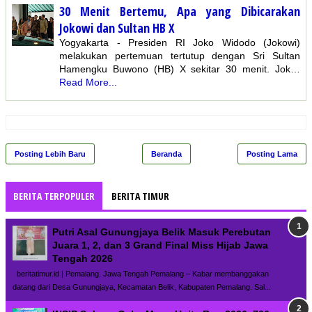
30 Menit Bertemu, Apa yang Dibicarakan
Jokowi dan Sultan HB X
Yogyakarta - Presiden RI Joko Widodo (Jokowi)
melakukan pertemuan tertutup dengan Sri Sultan
Hamengku Buwono (HB) X sekitar 30 menit. Jok…
Read More...
Posting Lebih Baru
Beranda
Posting Lama
BERITA TERPOPULER
BERITA TIMUR
Putri Asal Gunungjaya Belik Masuk Perebutan
Juara 1, 2, dan 3 Grand Final Miss Hijab Jawa
Tengah 2026
beritatimur.id | Pemalang, Jawa Tengah Pemalang – Kabar membanggakan
datang dari Desa Gunungjaya, Kecamatan Belik, Kabupaten Pemalang. Sal...