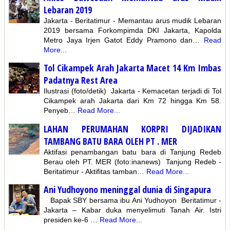
Lebaran 2019
Jakarta - Beritatimur - Memantau arus mudik Lebaran
2019 bersama Forkompimda DKI Jakarta, Kapolda
Metro Jaya Irjen Gatot Eddy Pramono dan…
Read
More...
Tol Cikampek Arah Jakarta Macet 14 Km Imbas
Padatnya Rest Area
Ilustrasi (foto/detik) Jakarta - Kemacetan terjadi di Tol
Cikampek arah Jakarta dari Km 72 hingga Km 58.
Penyeb…
Read More...
LAHAN PERUMAHAN KORPRI DIJADIKAN
TAMBANG BATU BARA OLEH PT . MER
Aktifasi penambangan batu bara di Tanjung Redeb
Berau oleh PT. MER (foto:inanews) Tanjung Redeb -
Beritatimur - Aktifitas tamban…
Read More...
Ani Yudhoyono meninggal dunia di Singapura
Bapak SBY bersama ibu Ani Yudhoyon Beritatimur -
Jakarta – Kabar duka menyelimuti Tanah Air. Istri
presiden ke-6 …
Read More...