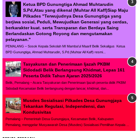
Ketua BPD Gunungtiga Ahmad Muhtarudin
S.Pd,Atau yang dikenal (Muhtar All Kaff)Siap Maju
Pilkades "Terwujudnya Desa Gunungtiga yang
berjiwa sosial, Peduli, Mewujudkan Generasi yang cerdas,
berkarakter kuat. serta Transparan dan Berdaya Saing
Berlandaskan Gotong Royong dan mengutamakan
pelayanan."
PEMALANG – Sosok Kepala Sekolah MI Mamba'ul Maarif Belik Sekaligus Ketua
BPD Gunungtiga, Ahmad Muhtarudin, S.Pd.(Muhtar All Kaff) resmi...
Tasyakuran dan Penerimaan Ijazah PKBM
Sidodadi Belik Berlangsung Khidmat, Lepas 161
Peserta Didik Tahun Ajaran 2025/2026
Belik, Pemalang – Acara Tasyakuran dan Penerimaan Ijazah peserta didik PKBM
Sidodadi Kecamatan Belik berlangsung dengan lancar, khidmat, dan...
Musdes Sosialisasi Pilkades Desa Gunungjaya
Tekankan Regulasi, Independensi, dan
Kondusivitas
Pemalang – Pemerintah Desa Gunungjaya, Kecamatan Belik, Kabupaten
Pemalang, menggelar Musyawarah Desa (Musdes) Sosialisasi Pemilihan Kepala ...