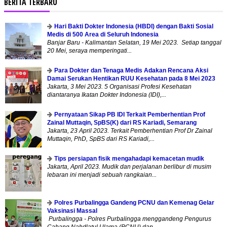
BERITA TERBARU
Hari Bakti Dokter Indonesia (HBDI) dengan Bakti Sosial
Medis di 500 Area di Seluruh Indonesia
Banjar Baru - Kalimantan Selatan, 19 Mei 2023. Setiap tanggal
20 Mei, seraya memperingati...
Para Dokter dan Tenaga Medis Adakan Rencana Aksi
Damai Serukan Hentikan RUU Kesehatan pada 8 Mei 2023
Jakarta, 3 Mei 2023. 5 Organisasi Profesi Kesehatan
diantaranya Ikatan Dokter Indonesia (IDI),...
Pernyataan Sikap PB IDI Terkait Pemberhentian Prof
Zainal Muttaqin, SpBS(K) dari RS Kariadi, Semarang
Jakarta, 23 April 2023. Terkait Pemberhentian Prof Dr Zainal
Muttaqin, PhD, SpBS dari RS Kariadi,...
Tips persiapan fisik mengahadapi kemacetan mudik
Jakarta, April 2023. Mudik dan perjalanan berlibur di musim
lebaran ini menjadi sebuah rangkaian...
Polres Purbalingga Gandeng PCNU dan Kemenag Gelar
Vaksinasi Massal
Purbalingga - Polres Purbalingga menggandeng Pengurus
Cabang Nahdlatul Ulama (PCNU) dan...