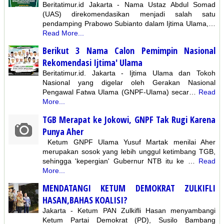
Beritatimur.id Jakarta - Nama Ustaz Abdul Somad
(UAS) direkomendasikan menjadi salah satu
pendamping Prabowo Subianto dalam Ijtima Ulama,…
Read More...
Berikut 3 Nama Calon Pemimpin Nasional
Rekomendasi Ijtima' Ulama
Beritatimur.id. Jakarta - Ijtima Ulama dan Tokoh
Nasional yang digelar oleh Gerakan Nasional
Pengawal Fatwa Ulama (GNPF-Ulama) secar…
Read
More...
TGB Merapat ke Jokowi, GNPF Tak Rugi Karena
Punya Aher
Ketum GNPF Ulama Yusuf Martak menilai Aher
merupakan sosok yang lebih unggul ketimbang TGB,
sehingga 'kepergian' Gubernur NTB itu ke …
Read
More...
MENDATANGI KETUM DEMOKRAT ZULKIFLI
HASAN,BAHAS KOALISI?
Jakarta - Ketum PAN Zulkifli Hasan menyambangi
Ketum Partai Demokrat (PD), Susilo Bambang