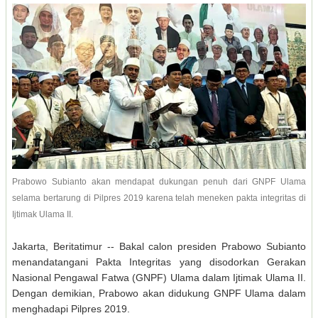
Prabowo Subianto akan mendapat dukungan penuh dari GNPF Ulama
selama bertarung di Pilpres 2019 karena telah meneken pakta integritas di
Ijtimak Ulama II.
Jakarta, Beritatimur -- Bakal calon presiden Prabowo Subianto
menandatangani Pakta Integritas yang disodorkan Gerakan
Nasional Pengawal Fatwa (GNPF) Ulama dalam Ijtimak Ulama II.
Dengan demikian, Prabowo akan didukung GNPF Ulama dalam
menghadapi Pilpres 2019.