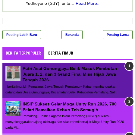
Yudhoyono (SBY), untu…
Read More...
Posting Lebih Baru
Beranda
Posting Lama
BERITA TERPOPULER
BERITA TIMUR
Putri Asal Gunungjaya Belik Masuk Perebutan
Juara 1, 2, dan 3 Grand Final Miss Hijab Jawa
Tengah 2026
beritatimur.id | Pemalang, Jawa Tengah Pemalang – Kabar membanggakan
datang dari Desa Gunungjaya, Kecamatan Belik, Kabupaten Pemalang. Sal...
INSIP Sukses Gelar Moga Unity Run 2026, 700
Pelari Ramaikan Kebun Teh Semugih
Pemalang – Institut Agama Islam Pemalang (INSIP) sukses
menyelenggarakan ajang olahraga dan silaturahmi bertajuk Moga Unity Run 2026
pada Mi...