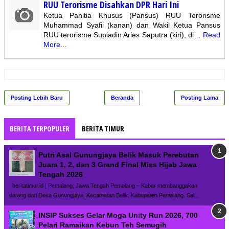
RUU Terorisme Disahkan DPR Hari Ini
Ketua Panitia Khusus (Pansus) RUU Terorisme
Muhammad Syafii (kanan) dan Wakil Ketua Pansus
RUU terorisme Supiadin Aries Saputra (kiri), di…
Read
More...
Posting Lebih Baru
Beranda
Posting Lama
BERITA TERPOPULER
BERITA TIMUR
Putri Asal Gunungjaya Belik Masuk Perebutan
Juara 1, 2, dan 3 Grand Final Miss Hijab Jawa
Tengah 2026
beritatimur.id | Pemalang, Jawa Tengah Pemalang – Kabar membanggakan
datang dari Desa Gunungjaya, Kecamatan Belik, Kabupaten Pemalang. Sal...
INSIP Sukses Gelar Moga Unity Run 2026, 700
Pelari Ramaikan Kebun Teh Semugih