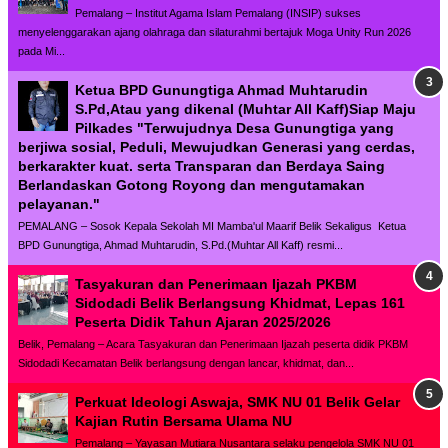
Pemalang – Institut Agama Islam Pemalang (INSIP) sukses
menyelenggarakan ajang olahraga dan silaturahmi bertajuk Moga Unity Run 2026
pada Mi...
Ketua BPD Gunungtiga Ahmad Muhtarudin
S.Pd,Atau yang dikenal (Muhtar All Kaff)Siap Maju
Pilkades "Terwujudnya Desa Gunungtiga yang
berjiwa sosial, Peduli, Mewujudkan Generasi yang cerdas,
berkarakter kuat. serta Transparan dan Berdaya Saing
Berlandaskan Gotong Royong dan mengutamakan
pelayanan."
PEMALANG – Sosok Kepala Sekolah MI Mamba'ul Maarif Belik Sekaligus Ketua
BPD Gunungtiga, Ahmad Muhtarudin, S.Pd.(Muhtar All Kaff) resmi...
Tasyakuran dan Penerimaan Ijazah PKBM
Sidodadi Belik Berlangsung Khidmat, Lepas 161
Peserta Didik Tahun Ajaran 2025/2026
Belik, Pemalang – Acara Tasyakuran dan Penerimaan Ijazah peserta didik PKBM
Sidodadi Kecamatan Belik berlangsung dengan lancar, khidmat, dan...
Perkuat Ideologi Aswaja, SMK NU 01 Belik Gelar
Kajian Rutin Bersama Ulama NU
Pemalang – Yayasan Mutiara Nusantara selaku pengelola SMK NU 01