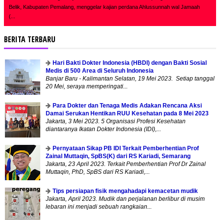
Belik, Kabupaten Pemalang, menggelar kajian perdana Ahlussunnah wal Jamaah
(...
BERITA TERBARU
Hari Bakti Dokter Indonesia (HBDI) dengan Bakti Sosial
Medis di 500 Area di Seluruh Indonesia
Banjar Baru - Kalimantan Selatan, 19 Mei 2023. Setiap tanggal
20 Mei, seraya memperingati...
Para Dokter dan Tenaga Medis Adakan Rencana Aksi
Damai Serukan Hentikan RUU Kesehatan pada 8 Mei 2023
Jakarta, 3 Mei 2023. 5 Organisasi Profesi Kesehatan
diantaranya Ikatan Dokter Indonesia (IDI),...
Pernyataan Sikap PB IDI Terkait Pemberhentian Prof
Zainal Muttaqin, SpBS(K) dari RS Kariadi, Semarang
Jakarta, 23 April 2023. Terkait Pemberhentian Prof Dr Zainal
Muttaqin, PhD, SpBS dari RS Kariadi,...
Tips persiapan fisik mengahadapi kemacetan mudik
Jakarta, April 2023. Mudik dan perjalanan berlibur di musim
lebaran ini menjadi sebuah rangkaian...