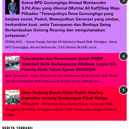
Ketua BPD Gunungtiga Ahmad Muhtarudin
S.Pd,Atau yang dikenal (Muhtar All Kaff)Siap Maju
Pilkades "Terwujudnya Desa Gunungtiga yang
berjiwa sosial, Peduli, Mewujudkan Generasi yang cerdas,
berkarakter kuat. serta Transparan dan Berdaya Saing
Berlandaskan Gotong Royong dan mengutamakan
pelayanan."
PEMALANG – Sosok Kepala Sekolah MI Mamba'ul Maarif Belik Sekaligus Ketua
BPD Gunungtiga, Ahmad Muhtarudin, S.Pd.(Muhtar All Kaff) resmi...
Tasyakuran dan Penerimaan Ijazah PKBM
Sidodadi Belik Berlangsung Khidmat, Lepas 161
Peserta Didik Tahun Ajaran 2025/2026
Belik, Pemalang – Acara Tasyakuran dan Penerimaan Ijazah peserta didik PKBM
Sidodadi Kecamatan Belik berlangsung dengan lancar, khidmat, dan...
Desa Sodong Basari Gelar Public Hearing
Raperdes tentang Sumbangan Pihak Ketiga
PEMALANG – Pemerintah Desa Sodong Basari, Kecamatan Belik,
Kabupaten Pemalang, menggelar kegiatan Public Hearing atau dengar pendapat
publik...
BERITA TERBARU