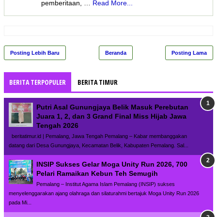
pemberitaan, …
Read More...
Posting Lebih Baru
Beranda
Posting Lama
BERITA TERPOPULER
BERITA TIMUR
Putri Asal Gunungjaya Belik Masuk Perebutan
Juara 1, 2, dan 3 Grand Final Miss Hijab Jawa
Tengah 2026
beritatimur.id | Pemalang, Jawa Tengah Pemalang – Kabar membanggakan
datang dari Desa Gunungjaya, Kecamatan Belik, Kabupaten Pemalang. Sal...
INSIP Sukses Gelar Moga Unity Run 2026, 700
Pelari Ramaikan Kebun Teh Semugih
Pemalang – Institut Agama Islam Pemalang (INSIP) sukses
menyelenggarakan ajang olahraga dan silaturahmi bertajuk Moga Unity Run 2026
pada Mi...