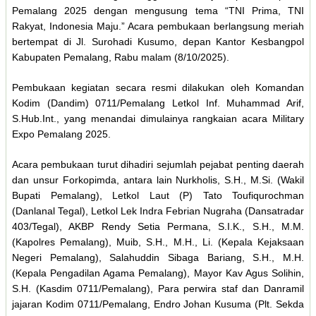
Pemalang 2025 dengan mengusung tema “TNI Prima, TNI
Rakyat, Indonesia Maju.” Acara pembukaan berlangsung meriah
bertempat di Jl. Surohadi Kusumo, depan Kantor Kesbangpol
Kabupaten Pemalang, Rabu malam (8/10/2025).
Pembukaan kegiatan secara resmi dilakukan oleh Komandan
Kodim (Dandim) 0711/Pemalang Letkol Inf. Muhammad Arif,
S.Hub.Int., yang menandai dimulainya rangkaian acara Military
Expo Pemalang 2025.
Acara pembukaan turut dihadiri sejumlah pejabat penting daerah
dan unsur Forkopimda, antara lain Nurkholis, S.H., M.Si. (Wakil
Bupati Pemalang), Letkol Laut (P) Tato Toufiqurochman
(Danlanal Tegal), Letkol Lek Indra Febrian Nugraha (Dansatradar
403/Tegal), AKBP Rendy Setia Permana, S.I.K., S.H., M.M.
(Kapolres Pemalang), Muib, S.H., M.H., Li. (Kepala Kejaksaan
Negeri Pemalang), Salahuddin Sibaga Bariang, S.H., M.H.
(Kepala Pengadilan Agama Pemalang), Mayor Kav Agus Solihin,
S.H. (Kasdim 0711/Pemalang), Para perwira staf dan Danramil
jajaran Kodim 0711/Pemalang, Endro Johan Kusuma (Plt. Sekda