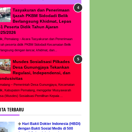
Tasyakuran dan Penerimaan
Ijazah PKBM Sidodadi Belik
Berlangsung Khidmat, Lepas
61 Peserta Didik Tahun Ajaran
025/2026
lik, Pemalang – Acara Tasyakuran dan Penerimaan
azah peserta didik PKBM Sidodadi Kecamatan Belik
rlangsung dengan lancar, khidmat, dan...
Musdes Sosialisasi Pilkades
Desa Gunungjaya Tekankan
Regulasi, Independensi, dan
ondusivitas
malang – Pemerintah Desa Gunungjaya, Kecamatan
lik, Kabupaten Pemalang, menggelar Musyawarah
sa (Musdes) Sosialisasi Pemilihan Kepala ...
ITA TERBARU
Hari Bakti Dokter Indonesia (HBDI)
dengan Bakti Sosial Medis di 500