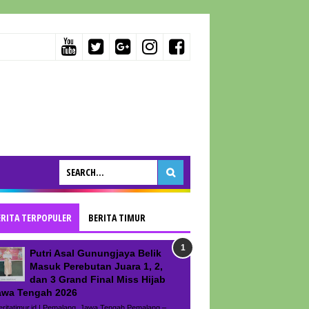
ERITA TERPOPULER
BERITA TIMUR
Putri Asal Gunungjaya Belik
Masuk Perebutan Juara 1, 2,
dan 3 Grand Final Miss Hijab
awa Tengah 2026
ritatimur.id | Pemalang, Jawa Tengah Pemalang –