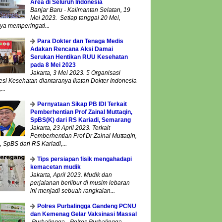
Area di Seluruh Indonesia
Banjar Baru - Kalimantan Selatan, 19
Mei 2023. Setiap tanggal 20 Mei,
ya memperingati...
Para Dokter dan Tenaga Medis
Adakan Rencana Aksi Damai
Serukan Hentikan RUU Kesehatan
pada 8 Mei 2023
Jakarta, 3 Mei 2023. 5 Organisasi
esi Kesehatan diantaranya Ikatan Dokter Indonesia
...
Pernyataan Sikap PB IDI Terkait
Pemberhentian Prof Zainal Muttaqin,
SpBS(K) dari RS Kariadi, Semarang
Jakarta, 23 April 2023. Terkait
Pemberhentian Prof Dr Zainal Muttaqin,
 SpBS dari RS Kariadi,...
Tips persiapan fisik mengahadapi
kemacetan mudik
Jakarta, April 2023. Mudik dan
perjalanan berlibur di musim lebaran
ini menjadi sebuah rangkaian...
Polres Purbalingga Gandeng PCNU
dan Kemenag Gelar Vaksinasi Massal