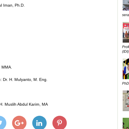
l Iman, Ph.D.
sera
Prof
(IDI),
o, MMA.
 Dr. H. Mulyanto, M. Eng.
PhD,
H. Muslih Abdul Karim, MA