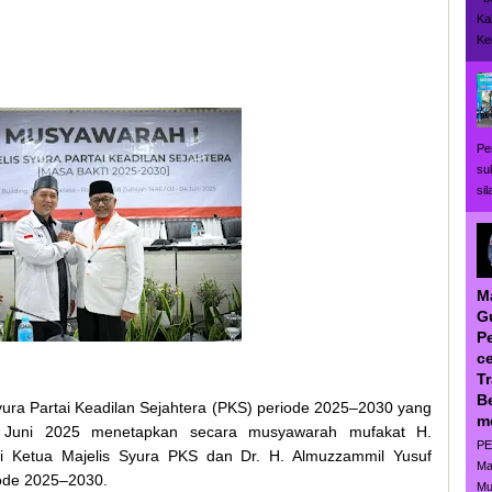
Ka
Ke
Pe
su
si
M
G
P
ce
T
B
yura Partai Keadilan Sejahtera (PKS) periode 2025–2030 yang
m
4 Juni 2025 menetapkan secara musyawarah mufakat H.
PE
 Ketua Majelis Syura PKS dan Dr. H. Almuzzammil Yusuf
Ma
iode 2025–2030.
Mu