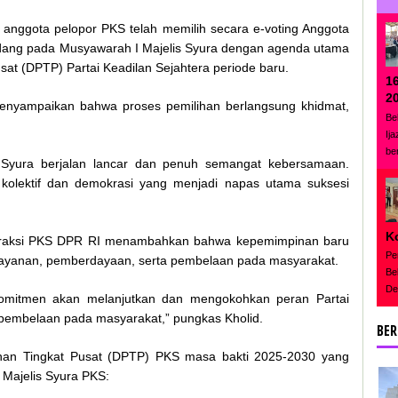
anggota pelopor PKS telah memilih secara e-voting Anggota
idang pada Musyawarah I Majelis Syura dengan agenda utama
t (DPTP) Partai Keadilan Sejahtera periode baru.
1
2
enyampaikan bahwa proses pemilihan berlangsung khidmat,
Be
Ij
be
s Syura berjalan lancar dan penuh semangat kebersamaan.
kolektif dan demokrasi yang menjadi napas utama suksesi
K
Fraksi PKS DPR RI menambahkan bahwa kepemimpinan baru
Pe
ayanan, pemberdayaan, serta pembelaan pada masyarakat.
Be
De
omitmen akan melanjutkan dan mengokohkan peran Partai
pembelaan pada masyarakat,” pungkas Kholid.
BER
nan Tingkat Pusat (DPTP) PKS masa bakti 2025-2030 yang
 Majelis Syura PKS: