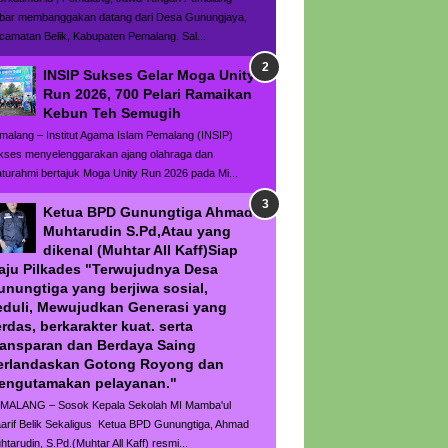
bar membanggakan datang dari Desa Gunungjaya,
camatan Belik, Kabupaten Pemalang. Sal...
INSIP Sukses Gelar Moga Unity
Run 2026, 700 Pelari Ramaikan
Kebun Teh Semugih
malang – Institut Agama Islam Pemalang (INSIP)
kses menyelenggarakan ajang olahraga dan
laturahmi bertajuk Moga Unity Run 2026 pada Mi...
Ketua BPD Gunungtiga Ahmad
Muhtarudin S.Pd,Atau yang
dikenal (Muhtar All Kaff)Siap
aju Pilkades "Terwujudnya Desa
unungtiga yang berjiwa sosial,
eduli, Mewujudkan Generasi yang
rdas, berkarakter kuat. serta
ransparan dan Berdaya Saing
erlandaskan Gotong Royong dan
engutamakan pelayanan."
MALANG – Sosok Kepala Sekolah MI Mamba'ul
arif Belik Sekaligus Ketua BPD Gunungtiga, Ahmad
htarudin, S.Pd.(Muhtar All Kaff) resmi...