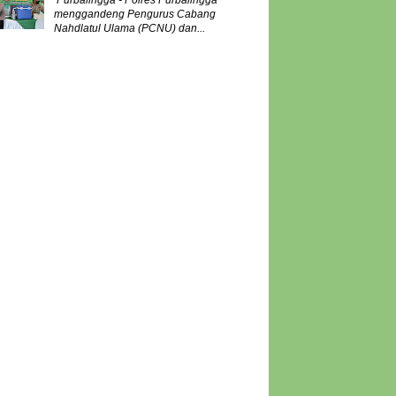
Purbalingga - Polres Purbalingga
menggandeng Pengurus Cabang
Nahdlatul Ulama (PCNU) dan...