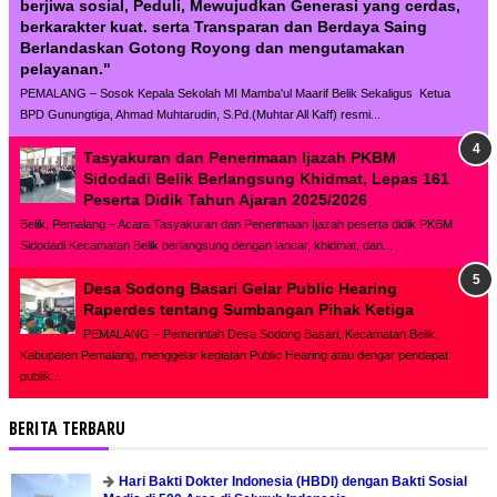
berjiwa sosial, Peduli, Mewujudkan Generasi yang cerdas,
berkarakter kuat. serta Transparan dan Berdaya Saing
Berlandaskan Gotong Royong dan mengutamakan
pelayanan."
PEMALANG – Sosok Kepala Sekolah MI Mamba'ul Maarif Belik Sekaligus Ketua
BPD Gunungtiga, Ahmad Muhtarudin, S.Pd.(Muhtar All Kaff) resmi...
Tasyakuran dan Penerimaan Ijazah PKBM
Sidodadi Belik Berlangsung Khidmat, Lepas 161
Peserta Didik Tahun Ajaran 2025/2026
Belik, Pemalang – Acara Tasyakuran dan Penerimaan Ijazah peserta didik PKBM
Sidodadi Kecamatan Belik berlangsung dengan lancar, khidmat, dan...
Desa Sodong Basari Gelar Public Hearing
Raperdes tentang Sumbangan Pihak Ketiga
PEMALANG – Pemerintah Desa Sodong Basari, Kecamatan Belik,
Kabupaten Pemalang, menggelar kegiatan Public Hearing atau dengar pendapat
publik...
BERITA TERBARU
Hari Bakti Dokter Indonesia (HBDI) dengan Bakti Sosial