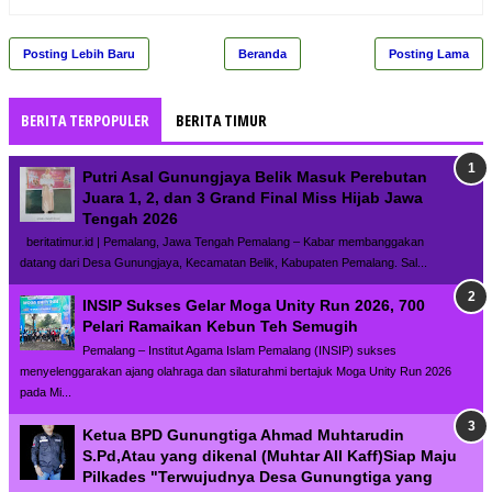
Posting Lebih Baru
Beranda
Posting Lama
BERITA TERPOPULER
BERITA TIMUR
Putri Asal Gunungjaya Belik Masuk Perebutan
Juara 1, 2, dan 3 Grand Final Miss Hijab Jawa
Tengah 2026
beritatimur.id | Pemalang, Jawa Tengah Pemalang – Kabar membanggakan
datang dari Desa Gunungjaya, Kecamatan Belik, Kabupaten Pemalang. Sal...
INSIP Sukses Gelar Moga Unity Run 2026, 700
Pelari Ramaikan Kebun Teh Semugih
Pemalang – Institut Agama Islam Pemalang (INSIP) sukses
menyelenggarakan ajang olahraga dan silaturahmi bertajuk Moga Unity Run 2026
pada Mi...
Ketua BPD Gunungtiga Ahmad Muhtarudin
S.Pd,Atau yang dikenal (Muhtar All Kaff)Siap Maju
Pilkades "Terwujudnya Desa Gunungtiga yang