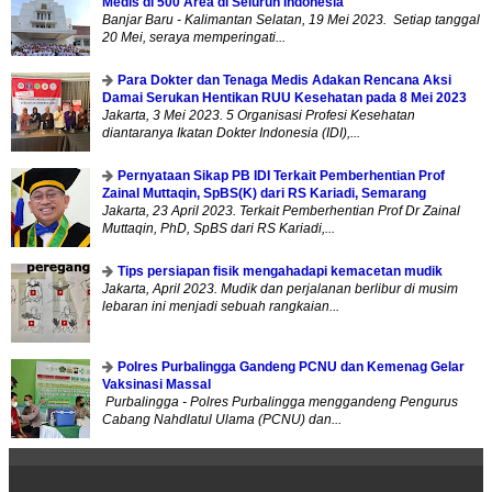
Medis di 500 Area di Seluruh Indonesia
Banjar Baru - Kalimantan Selatan, 19 Mei 2023. Setiap tanggal
20 Mei, seraya memperingati...
Para Dokter dan Tenaga Medis Adakan Rencana Aksi
Damai Serukan Hentikan RUU Kesehatan pada 8 Mei 2023
Jakarta, 3 Mei 2023. 5 Organisasi Profesi Kesehatan
diantaranya Ikatan Dokter Indonesia (IDI),...
Pernyataan Sikap PB IDI Terkait Pemberhentian Prof
Zainal Muttaqin, SpBS(K) dari RS Kariadi, Semarang
Jakarta, 23 April 2023. Terkait Pemberhentian Prof Dr Zainal
Muttaqin, PhD, SpBS dari RS Kariadi,...
Tips persiapan fisik mengahadapi kemacetan mudik
Jakarta, April 2023. Mudik dan perjalanan berlibur di musim
lebaran ini menjadi sebuah rangkaian...
Polres Purbalingga Gandeng PCNU dan Kemenag Gelar
Vaksinasi Massal
Purbalingga - Polres Purbalingga menggandeng Pengurus
Cabang Nahdlatul Ulama (PCNU) dan...