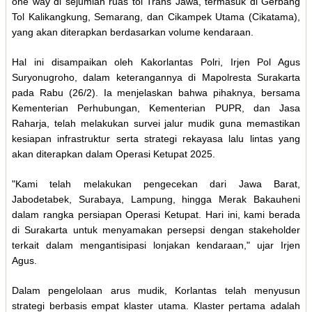
one way di sejumlah ruas tol Trans Jawa, termasuk di Gerbang
Tol Kalikangkung, Semarang, dan Cikampek Utama (Cikatama),
yang akan diterapkan berdasarkan volume kendaraan.
Hal ini disampaikan oleh Kakorlantas Polri, Irjen Pol Agus
Suryonugroho, dalam keterangannya di Mapolresta Surakarta
pada Rabu (26/2). Ia menjelaskan bahwa pihaknya, bersama
Kementerian Perhubungan, Kementerian PUPR, dan Jasa
Raharja, telah melakukan survei jalur mudik guna memastikan
kesiapan infrastruktur serta strategi rekayasa lalu lintas yang
akan diterapkan dalam Operasi Ketupat 2025.
"Kami telah melakukan pengecekan dari Jawa Barat,
Jabodetabek, Surabaya, Lampung, hingga Merak Bakauheni
dalam rangka persiapan Operasi Ketupat. Hari ini, kami berada
di Surakarta untuk menyamakan persepsi dengan stakeholder
terkait dalam mengantisipasi lonjakan kendaraan," ujar Irjen
Agus.
Dalam pengelolaan arus mudik, Korlantas telah menyusun
strategi berbasis empat klaster utama. Klaster pertama adalah