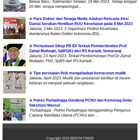
Banjar Baru - Kalimantan Selatan, 19 Mei 2023. Setiap tanggal
20 Mei, seraya memperingati...
Para Dokter dan Tenaga Medis Adakan Rencana Aksi
Damai Serukan Hentikan RUU Kesehatan pada 8 Mei 2023
Jakarta, 3 Mei 2023. 5 Organisasi Profesi Kesehatan
diantaranya Ikatan Dokter Indonesia (IDI),...
Pernyataan Sikap PB IDI Terkait Pemberhentian Prof
Zainal Muttaqin, SpBS(K) dari RS Kariadi, Semarang
Jakarta, 23 April 2023. Terkait Pemberhentian Prof Dr Zainal
Muttaqin, PhD, SpBS dari RS Kariadi,...
Tips persiapan fisik mengahadapi kemacetan mudik
Jakarta, April 2023. Mudik dan perjalanan berlibur di musim
lebaran ini menjadi sebuah rangkaian...
Polres Purbalingga Gandeng PCNU dan Kemenag Gelar
Vaksinasi Massal
Purbalingga - Polres Purbalingga menggandeng Pengurus
Cabang Nahdlatul Ulama (PCNU) dan...
Copyright 2016
BERITA TIMUR