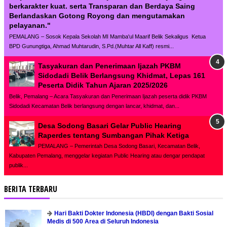
berkarakter kuat. serta Transparan dan Berdaya Saing
Berlandaskan Gotong Royong dan mengutamakan
pelayanan."
PEMALANG – Sosok Kepala Sekolah MI Mamba'ul Maarif Belik Sekaligus Ketua
BPD Gunungtiga, Ahmad Muhtarudin, S.Pd.(Muhtar All Kaff) resmi...
Tasyakuran dan Penerimaan Ijazah PKBM
Sidodadi Belik Berlangsung Khidmat, Lepas 161
Peserta Didik Tahun Ajaran 2025/2026
Belik, Pemalang – Acara Tasyakuran dan Penerimaan Ijazah peserta didik PKBM
Sidodadi Kecamatan Belik berlangsung dengan lancar, khidmat, dan...
Desa Sodong Basari Gelar Public Hearing
Raperdes tentang Sumbangan Pihak Ketiga
PEMALANG – Pemerintah Desa Sodong Basari, Kecamatan Belik,
Kabupaten Pemalang, menggelar kegiatan Public Hearing atau dengar pendapat
publik...
BERITA TERBARU
Hari Bakti Dokter Indonesia (HBDI) dengan Bakti Sosial
Medis di 500 Area di Seluruh Indonesia