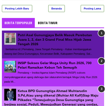
Posting Lebih Baru
Beranda
Posting Lama
BERITA TERPOPULER
BERITA TIMUR
Putri Asal Gunungjaya Belik Masuk Perebutan
Juara 1, 2, dan 3 Grand Final Miss Hijab Jawa
Tengah 2026
beritatimur.id | Pemalang, Jawa Tengah Pemalang – Kabar membanggakan
datang dari Desa Gunungjaya, Kecamatan Belik, Kabupaten Pemalang. Sal...
INSIP Sukses Gelar Moga Unity Run 2026, 700
Pelari Ramaikan Kebun Teh Semugih
Pemalang – Institut Agama Islam Pemalang (INSIP) sukses
menyelenggarakan ajang olahraga dan silaturahmi bertajuk Moga Unity Run 2026
pada Mi...
Ketua BPD Gunungtiga Ahmad Muhtarudin
S.Pd,Atau yang dikenal (Muhtar All Kaff)Siap Maju
Pilkades "Terwujudnya Desa Gunungtiga yang
berjiwa sosial, Peduli, Mewujudkan Generasi yang cerdas,