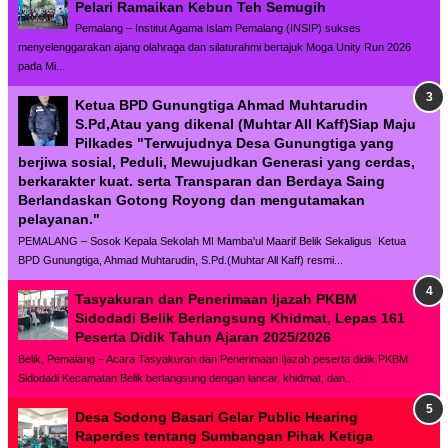
Pelari Ramaikan Kebun Teh Semugih
Pemalang – Institut Agama Islam Pemalang (INSIP) sukses
menyelenggarakan ajang olahraga dan silaturahmi bertajuk Moga Unity Run 2026
pada Mi...
Ketua BPD Gunungtiga Ahmad Muhtarudin
S.Pd,Atau yang dikenal (Muhtar All Kaff)Siap Maju
Pilkades "Terwujudnya Desa Gunungtiga yang
berjiwa sosial, Peduli, Mewujudkan Generasi yang cerdas,
berkarakter kuat. serta Transparan dan Berdaya Saing
Berlandaskan Gotong Royong dan mengutamakan
pelayanan."
PEMALANG – Sosok Kepala Sekolah MI Mamba'ul Maarif Belik Sekaligus Ketua
BPD Gunungtiga, Ahmad Muhtarudin, S.Pd.(Muhtar All Kaff) resmi...
Tasyakuran dan Penerimaan Ijazah PKBM
Sidodadi Belik Berlangsung Khidmat, Lepas 161
Peserta Didik Tahun Ajaran 2025/2026
Belik, Pemalang – Acara Tasyakuran dan Penerimaan Ijazah peserta didik PKBM
Sidodadi Kecamatan Belik berlangsung dengan lancar, khidmat, dan...
Desa Sodong Basari Gelar Public Hearing
Raperdes tentang Sumbangan Pihak Ketiga