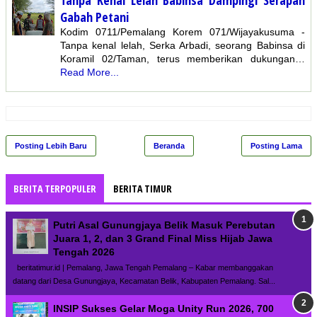
Tanpa Kenal Lelah Babinsa Dampingi Serapan
Gabah Petani
Kodim 0711/Pemalang Korem 071/Wijayakusuma -
Tanpa kenal lelah, Serka Arbadi, seorang Babinsa di
Koramil 02/Taman, terus memberikan dukungan…
Read More...
Posting Lebih Baru
Beranda
Posting Lama
BERITA TERPOPULER
BERITA TIMUR
Putri Asal Gunungjaya Belik Masuk Perebutan
Juara 1, 2, dan 3 Grand Final Miss Hijab Jawa
Tengah 2026
beritatimur.id | Pemalang, Jawa Tengah Pemalang – Kabar membanggakan
datang dari Desa Gunungjaya, Kecamatan Belik, Kabupaten Pemalang. Sal...
INSIP Sukses Gelar Moga Unity Run 2026, 700