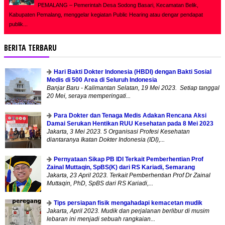
PEMALANG – Pemerintah Desa Sodong Basari, Kecamatan Belik,
Kabupaten Pemalang, menggelar kegiatan Public Hearing atau dengar pendapat
publik...
BERITA TERBARU
Hari Bakti Dokter Indonesia (HBDI) dengan Bakti Sosial
Medis di 500 Area di Seluruh Indonesia
Banjar Baru - Kalimantan Selatan, 19 Mei 2023. Setiap tanggal
20 Mei, seraya memperingati...
Para Dokter dan Tenaga Medis Adakan Rencana Aksi
Damai Serukan Hentikan RUU Kesehatan pada 8 Mei 2023
Jakarta, 3 Mei 2023. 5 Organisasi Profesi Kesehatan
diantaranya Ikatan Dokter Indonesia (IDI),...
Pernyataan Sikap PB IDI Terkait Pemberhentian Prof
Zainal Muttaqin, SpBS(K) dari RS Kariadi, Semarang
Jakarta, 23 April 2023. Terkait Pemberhentian Prof Dr Zainal
Muttaqin, PhD, SpBS dari RS Kariadi,...
Tips persiapan fisik mengahadapi kemacetan mudik
Jakarta, April 2023. Mudik dan perjalanan berlibur di musim
lebaran ini menjadi sebuah rangkaian...