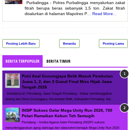
Purbalingga - Polres Purbalingga menyalurkan zakat
fitrah berupa beras sebanyak 1,5 ton. Zakat fitrah
disalurkan di halaman Mapolres P…
Read More...
Posting Lebih Baru
Beranda
Posting Lama
BERITA TERPOPULER
BERITA TIMUR
Putri Asal Gunungjaya Belik Masuk Perebutan
Juara 1, 2, dan 3 Grand Final Miss Hijab Jawa
Tengah 2026
beritatimur.id | Pemalang, Jawa Tengah Pemalang – Kabar membanggakan
datang dari Desa Gunungjaya, Kecamatan Belik, Kabupaten Pemalang. Sal...
INSIP Sukses Gelar Moga Unity Run 2026, 700
Pelari Ramaikan Kebun Teh Semugih
Pemalang – Institut Agama Islam Pemalang (INSIP) sukses
menyelenggarakan ajang olahraga dan silaturahmi bertajuk Moga Unity Run 2026