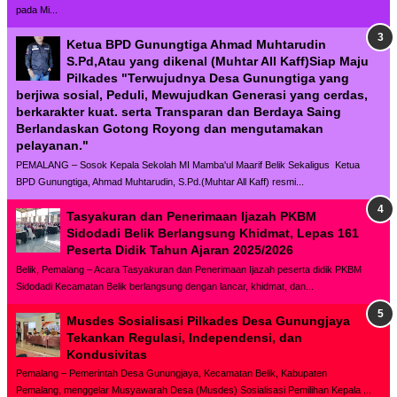
pada Mi...
Ketua BPD Gunungtiga Ahmad Muhtarudin
S.Pd,Atau yang dikenal (Muhtar All Kaff)Siap Maju
Pilkades "Terwujudnya Desa Gunungtiga yang
berjiwa sosial, Peduli, Mewujudkan Generasi yang cerdas,
berkarakter kuat. serta Transparan dan Berdaya Saing
Berlandaskan Gotong Royong dan mengutamakan
pelayanan."
PEMALANG – Sosok Kepala Sekolah MI Mamba'ul Maarif Belik Sekaligus Ketua
BPD Gunungtiga, Ahmad Muhtarudin, S.Pd.(Muhtar All Kaff) resmi...
Tasyakuran dan Penerimaan Ijazah PKBM
Sidodadi Belik Berlangsung Khidmat, Lepas 161
Peserta Didik Tahun Ajaran 2025/2026
Belik, Pemalang – Acara Tasyakuran dan Penerimaan Ijazah peserta didik PKBM
Sidodadi Kecamatan Belik berlangsung dengan lancar, khidmat, dan...
Musdes Sosialisasi Pilkades Desa Gunungjaya
Tekankan Regulasi, Independensi, dan
Kondusivitas
Pemalang – Pemerintah Desa Gunungjaya, Kecamatan Belik, Kabupaten
Pemalang, menggelar Musyawarah Desa (Musdes) Sosialisasi Pemilihan Kepala ...