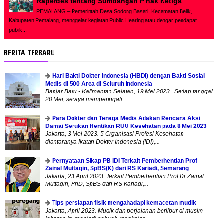
Raperdes tentang Sumbangan Pihak Ketiga
PEMALANG – Pemerintah Desa Sodong Basari, Kecamatan Belik,
Kabupaten Pemalang, menggelar kegiatan Public Hearing atau dengar pendapat
publik...
BERITA TERBARU
Hari Bakti Dokter Indonesia (HBDI) dengan Bakti Sosial
Medis di 500 Area di Seluruh Indonesia
Banjar Baru - Kalimantan Selatan, 19 Mei 2023. Setiap tanggal
20 Mei, seraya memperingati...
Para Dokter dan Tenaga Medis Adakan Rencana Aksi
Damai Serukan Hentikan RUU Kesehatan pada 8 Mei 2023
Jakarta, 3 Mei 2023. 5 Organisasi Profesi Kesehatan
diantaranya Ikatan Dokter Indonesia (IDI),...
Pernyataan Sikap PB IDI Terkait Pemberhentian Prof
Zainal Muttaqin, SpBS(K) dari RS Kariadi, Semarang
Jakarta, 23 April 2023. Terkait Pemberhentian Prof Dr Zainal
Muttaqin, PhD, SpBS dari RS Kariadi,...
Tips persiapan fisik mengahadapi kemacetan mudik
Jakarta, April 2023. Mudik dan perjalanan berlibur di musim