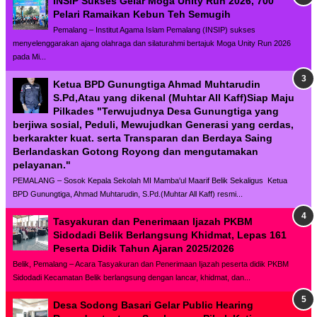
INSIP Sukses Gelar Moga Unity Run 2026, 700
Pelari Ramaikan Kebun Teh Semugih
Pemalang – Institut Agama Islam Pemalang (INSIP) sukses
menyelenggarakan ajang olahraga dan silaturahmi bertajuk Moga Unity Run 2026
pada Mi...
Ketua BPD Gunungtiga Ahmad Muhtarudin
S.Pd,Atau yang dikenal (Muhtar All Kaff)Siap Maju
Pilkades "Terwujudnya Desa Gunungtiga yang
berjiwa sosial, Peduli, Mewujudkan Generasi yang cerdas,
berkarakter kuat. serta Transparan dan Berdaya Saing
Berlandaskan Gotong Royong dan mengutamakan
pelayanan."
PEMALANG – Sosok Kepala Sekolah MI Mamba'ul Maarif Belik Sekaligus Ketua
BPD Gunungtiga, Ahmad Muhtarudin, S.Pd.(Muhtar All Kaff) resmi...
Tasyakuran dan Penerimaan Ijazah PKBM
Sidodadi Belik Berlangsung Khidmat, Lepas 161
Peserta Didik Tahun Ajaran 2025/2026
Belik, Pemalang – Acara Tasyakuran dan Penerimaan Ijazah peserta didik PKBM
Sidodadi Kecamatan Belik berlangsung dengan lancar, khidmat, dan...
Desa Sodong Basari Gelar Public Hearing