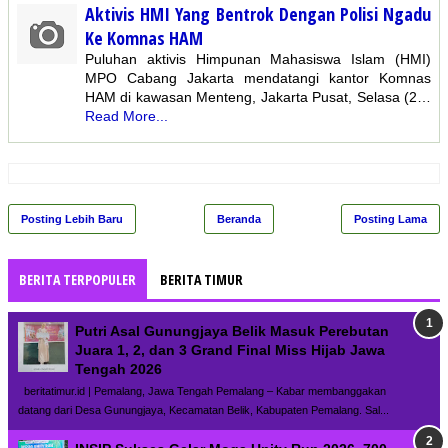
Aktivis HMI Yang Bentrok Dengan Polisi Ngadu
Ke Komnas HAM
Puluhan aktivis Himpunan Mahasiswa Islam (HMI)
MPO Cabang Jakarta mendatangi kantor Komnas
HAM di kawasan Menteng, Jakarta Pusat, Selasa (2…
Read More...
Posting Lebih Baru
Beranda
Posting Lama
BERITA TERPOPULER
BERITA TIMUR
Putri Asal Gunungjaya Belik Masuk Perebutan
Juara 1, 2, dan 3 Grand Final Miss Hijab Jawa
Tengah 2026
beritatimur.id | Pemalang, Jawa Tengah Pemalang – Kabar membanggakan
datang dari Desa Gunungjaya, Kecamatan Belik, Kabupaten Pemalang. Sal...