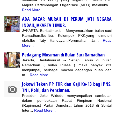
Majelis Pertimbangan Organisasi (MPO) melakuka…
Read More...
ADA BAZAR MURAH DI PERUM JATI NEGARA
INDAH,JAKARTA TIMUR.
JAKARTA, Beritatimur.id- Menyemarakkan bulan suci
Ramadhan,Ibu-Ibu, Kelompok PKK,yang dimotori
oleh,Ibu Taty Handayani,Perumahan Ja…
Read
More...
Pedagang Musiman di Bulan Suci Ramadhan
Jakarta, Beritatimur.id -- Setiap Tahun di bulan
Ramadhan ( bulan Puasa ) maka banyak kita
menjumpai, berbagai macam dagangan buah dan
m…
Read More...
Jokowi Teken PP THR dan Gaji Ke-13 bagi PNS,
TNI, Polri, dan Pensiunan.
Presiden Joko Widodo menyampaikan sambutan
dalam pembukaan Rapat Pimpinan Nasional
(Rapimnas) Partai Demokrat tahun 2018 di Sentul
Inter…
Read More...