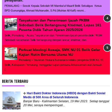
pelayanan."
PEMALANG – Sosok Kepala Sekolah MI Mamba'ul Maarif Belik Sekaligus Ketua
BPD Gunungtiga, Ahmad Muhtarudin, S.Pd.(Muhtar All Kaff) resmi...
Tasyakuran dan Penerimaan Ijazah PKBM
Sidodadi Belik Berlangsung Khidmat, Lepas 161
Peserta Didik Tahun Ajaran 2025/2026
Belik, Pemalang – Acara Tasyakuran dan Penerimaan Ijazah peserta didik PKBM
Sidodadi Kecamatan Belik berlangsung dengan lancar, khidmat, dan...
Perkuat Ideologi Aswaja, SMK NU 01 Belik Gelar
Kajian Rutin Bersama Ulama NU
Pemalang – Yayasan Mutiara Nusantara selaku pengelola SMK NU 01
Belik, Kabupaten Pemalang, menggelar kajian perdana Ahlussunnah wal Jamaah
(...
BERITA TERBARU
Hari Bakti Dokter Indonesia (HBDI) dengan Bakti Sosial
Medis di 500 Area di Seluruh Indonesia
Banjar Baru - Kalimantan Selatan, 19 Mei 2023. Setiap tanggal
20 Mei, seraya memperingati...