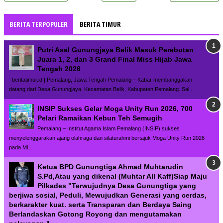
BERITA TERPOPULER
BERITA TIMUR
Putri Asal Gunungjaya Belik Masuk Perebutan
Juara 1, 2, dan 3 Grand Final Miss Hijab Jawa
Tengah 2026
beritatimur.id | Pemalang, Jawa Tengah Pemalang – Kabar membanggakan
datang dari Desa Gunungjaya, Kecamatan Belik, Kabupaten Pemalang. Sal...
INSIP Sukses Gelar Moga Unity Run 2026, 700
Pelari Ramaikan Kebun Teh Semugih
Pemalang – Institut Agama Islam Pemalang (INSIP) sukses
menyelenggarakan ajang olahraga dan silaturahmi bertajuk Moga Unity Run 2026
pada Mi...
Ketua BPD Gunungtiga Ahmad Muhtarudin
S.Pd,Atau yang dikenal (Muhtar All Kaff)Siap Maju
Pilkades "Terwujudnya Desa Gunungtiga yang
berjiwa sosial, Peduli, Mewujudkan Generasi yang cerdas,
berkarakter kuat. serta Transparan dan Berdaya Saing
Berlandaskan Gotong Royong dan mengutamakan