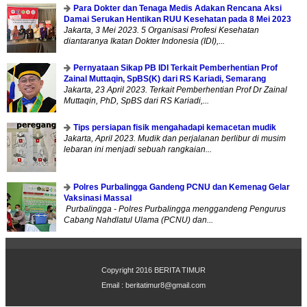
Para Dokter dan Tenaga Medis Adakan Rencana Aksi
Damai Serukan Hentikan RUU Kesehatan pada 8 Mei 2023
Jakarta, 3 Mei 2023. 5 Organisasi Profesi Kesehatan
diantaranya Ikatan Dokter Indonesia (IDI),...
Pernyataan Sikap PB IDI Terkait Pemberhentian Prof
Zainal Muttaqin, SpBS(K) dari RS Kariadi, Semarang
Jakarta, 23 April 2023. Terkait Pemberhentian Prof Dr Zainal
Muttaqin, PhD, SpBS dari RS Kariadi,...
Tips persiapan fisik mengahadapi kemacetan mudik
Jakarta, April 2023. Mudik dan perjalanan berlibur di musim
lebaran ini menjadi sebuah rangkaian...
Polres Purbalingga Gandeng PCNU dan Kemenag Gelar
Vaksinasi Massal
Purbalingga - Polres Purbalingga menggandeng Pengurus
Cabang Nahdlatul Ulama (PCNU) dan...
Copyright 2016
BERITA TIMUR
Email :
beritatimur8@gmail.com