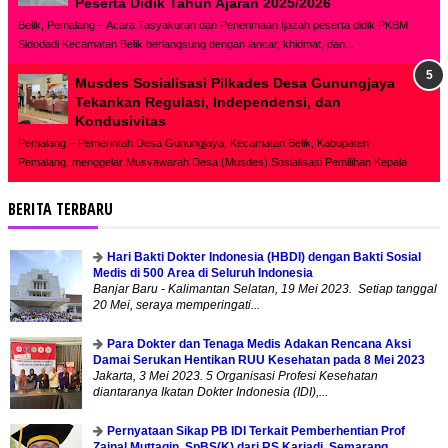
Peserta Didik Tahun Ajaran 2025/2026
Belik, Pemalang – Acara Tasyakuran dan Penerimaan Ijazah peserta didik PKBM
Sidodadi Kecamatan Belik berlangsung dengan lancar, khidmat, dan...
Musdes Sosialisasi Pilkades Desa Gunungjaya
Tekankan Regulasi, Independensi, dan
Kondusivitas
Pemalang – Pemerintah Desa Gunungjaya, Kecamatan Belik, Kabupaten
Pemalang, menggelar Musyawarah Desa (Musdes) Sosialisasi Pemilihan Kepala ...
BERITA TERBARU
Hari Bakti Dokter Indonesia (HBDI) dengan Bakti Sosial
Medis di 500 Area di Seluruh Indonesia
Banjar Baru - Kalimantan Selatan, 19 Mei 2023. Setiap tanggal
20 Mei, seraya memperingati...
Para Dokter dan Tenaga Medis Adakan Rencana Aksi
Damai Serukan Hentikan RUU Kesehatan pada 8 Mei 2023
Jakarta, 3 Mei 2023. 5 Organisasi Profesi Kesehatan
diantaranya Ikatan Dokter Indonesia (IDI),...
Pernyataan Sikap PB IDI Terkait Pemberhentian Prof
Zainal Muttaqin, SpBS(K) dari RS Kariadi, Semarang