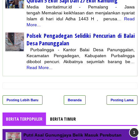
Qurban 5 Ekor Sapi Dan 27 Ekor Kambing
Media beritatimur.id - Pemalang - Jawa
tengah Memaknai keikhlasan dan menjalankan syariat
Islam di hari idul Adha 1443 H , perusa…
Read
More...
Polsek Pengadegan Selidiki Pencurian di Balai
Desa Panunggalan
Purbalingga - Kantor Balai Desa Panunggalan,
Kecamatan Pengadegan, Kabupaten Purbalingga
dibobol pencuri. Akibatnya sejumlah barang be…
Read More...
Posting Lebih Baru
Beranda
Posting Lama
BERITA TERPOPULER
BERITA TIMUR
Putri Asal Gunungjaya Belik Masuk Perebutan