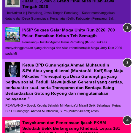
Juara 1, 2, dan 3 Grand Final Miss Hijab Jawa
Tengah 2026
beritatimur.id | Pemalang, Jawa Tengah Pemalang – Kabar membanggakan
datang dari Desa Gunungjaya, Kecamatan Belik, Kabupaten Pemalang. Sal...
INSIP Sukses Gelar Moga Unity Run 2026, 700
Pelari Ramaikan Kebun Teh Semugih
Pemalang – Institut Agama Islam Pemalang (INSIP) sukses
menyelenggarakan ajang olahraga dan silaturahmi bertajuk Moga Unity Run 2026
pada Mi...
Ketua BPD Gunungtiga Ahmad Muhtarudin
S.Pd,Atau yang dikenal (Muhtar All Kaff)Siap Maju
Pilkades "Terwujudnya Desa Gunungtiga yang
berjiwa sosial, Peduli, Mewujudkan Generasi yang cerdas,
berkarakter kuat. serta Transparan dan Berdaya Saing
Berlandaskan Gotong Royong dan mengutamakan
pelayanan."
PEMALANG – Sosok Kepala Sekolah MI Mamba'ul Maarif Belik Sekaligus Ketua
BPD Gunungtiga, Ahmad Muhtarudin, S.Pd.(Muhtar All Kaff) resmi...
Tasyakuran dan Penerimaan Ijazah PKBM
Sidodadi Belik Berlangsung Khidmat, Lepas 161