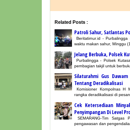
Related Posts :
Patroli Sahur, Satlantas P
Beritatimur.id - Purbalingga
waktu makan sahur, Minggu (1
Jelang Berbuka, Polsek Kut
Purbalingga - Polsek Kutasa
pembagian takjil untuk berbu
Silaturahmi Gus Dawam
Tentang Deradikalisasi
Komisioner Kompolnas H M
rangka deradikalisasi di pes
Cek Ketersediaan Miny
Penyimpangan Di Level Pro
SEMARANG-Tim Satgas Pan
pengawasan dan pengendalian