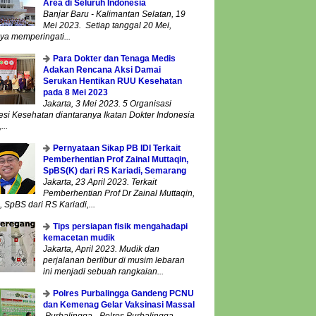
Area di Seluruh Indonesia
Banjar Baru - Kalimantan Selatan, 19
Mei 2023. Setiap tanggal 20 Mei,
ya memperingati...
Para Dokter dan Tenaga Medis
Adakan Rencana Aksi Damai
Serukan Hentikan RUU Kesehatan
pada 8 Mei 2023
Jakarta, 3 Mei 2023. 5 Organisasi
esi Kesehatan diantaranya Ikatan Dokter Indonesia
...
Pernyataan Sikap PB IDI Terkait
Pemberhentian Prof Zainal Muttaqin,
SpBS(K) dari RS Kariadi, Semarang
Jakarta, 23 April 2023. Terkait
Pemberhentian Prof Dr Zainal Muttaqin,
 SpBS dari RS Kariadi,...
Tips persiapan fisik mengahadapi
kemacetan mudik
Jakarta, April 2023. Mudik dan
perjalanan berlibur di musim lebaran
ini menjadi sebuah rangkaian...
Polres Purbalingga Gandeng PCNU
dan Kemenag Gelar Vaksinasi Massal