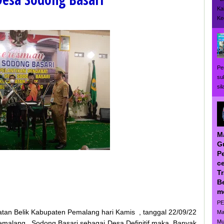
Ka
Ke
Pe
su
si
M
G
P
ce
T
B
m
PE
tan Belik Kabupaten Pemalang hari Kamis , tanggal 22/09/22
Ma
Mu
 Pemalang , Sodong Basari sebagai Desa Definitif maka Banyak