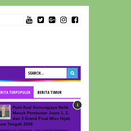
ERITA TERPOPULER
BERITA TIMUR
Putri Asal Gunungjaya Belik
Masuk Perebutan Juara 1, 2,
dan 3 Grand Final Miss Hijab
awa Tengah 2026
ritatimur.id | Pemalang, Jawa Tengah Pemalang –