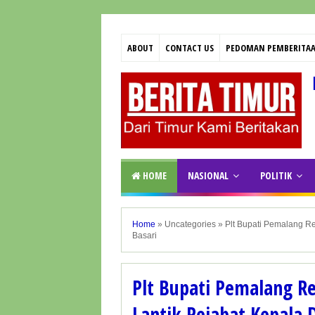
ABOUT
CONTACT US
PEDOMAN PEMBERITAA
HOME
NASIONAL
POLITIK
Home
»
Uncategories
»
Plt Bupati Pemalang R
Basari
Plt Bupati Pemalang R
Lantik Pejabat Kepala 