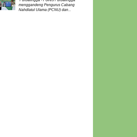
Purbalingga - Polres Purbalingga
menggandeng Pengurus Cabang
Nahdlatul Ulama (PCNU) dan...