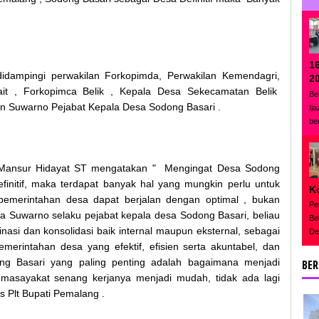
1
idampingi perwakilan Forkopimda, Perwakilan Kemendagri,
2
kait , Forkopimca Belik , Kepala Desa Sekecamatan Belik
Be
an Suwarno Pejabat Kepala Desa Sodong Basari .
Ij
be
 Mansur Hidayat ST mengatakan " Mengingat Desa Sodong
finitif, maka terdapat banyak hal yang mungkin perlu untuk
K
pemerintahan desa dapat berjalan dengan optimal , bukan
Pe
 Suwarno selaku pejabat kepala desa Sodong Basari, beliau
Be
asi dan konsolidasi baik internal maupun eksternal, sebagai
De
rintahan desa yang efektif, efisien serta akuntabel, dan
g Basari yang paling penting adalah bagaimana menjadi
BER
 masayakat senang kerjanya menjadi mudah, tidak ada lagi
s Plt Bupati Pemalang .