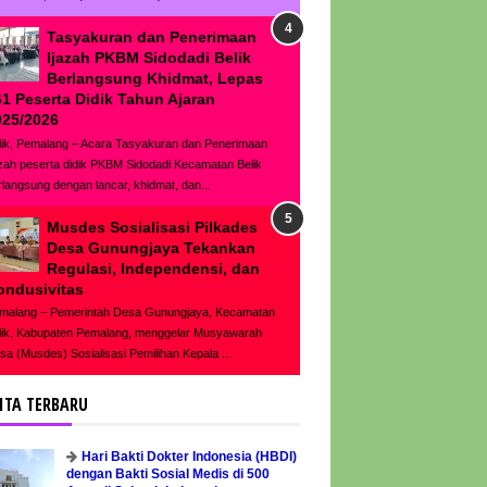
Tasyakuran dan Penerimaan
Ijazah PKBM Sidodadi Belik
Berlangsung Khidmat, Lepas
61 Peserta Didik Tahun Ajaran
025/2026
lik, Pemalang – Acara Tasyakuran dan Penerimaan
azah peserta didik PKBM Sidodadi Kecamatan Belik
rlangsung dengan lancar, khidmat, dan...
Musdes Sosialisasi Pilkades
Desa Gunungjaya Tekankan
Regulasi, Independensi, dan
ondusivitas
malang – Pemerintah Desa Gunungjaya, Kecamatan
lik, Kabupaten Pemalang, menggelar Musyawarah
sa (Musdes) Sosialisasi Pemilihan Kepala ...
ITA TERBARU
Hari Bakti Dokter Indonesia (HBDI)
dengan Bakti Sosial Medis di 500