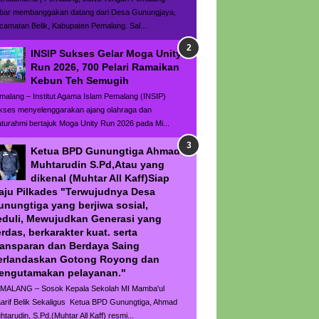
bar membanggakan datang dari Desa Gunungjaya,
camatan Belik, Kabupaten Pemalang. Sal...
INSIP Sukses Gelar Moga Unity
Run 2026, 700 Pelari Ramaikan
Kebun Teh Semugih
malang – Institut Agama Islam Pemalang (INSIP)
kses menyelenggarakan ajang olahraga dan
laturahmi bertajuk Moga Unity Run 2026 pada Mi...
Ketua BPD Gunungtiga Ahmad
Muhtarudin S.Pd,Atau yang
dikenal (Muhtar All Kaff)Siap
aju Pilkades "Terwujudnya Desa
unungtiga yang berjiwa sosial,
eduli, Mewujudkan Generasi yang
rdas, berkarakter kuat. serta
ransparan dan Berdaya Saing
erlandaskan Gotong Royong dan
engutamakan pelayanan."
MALANG – Sosok Kepala Sekolah MI Mamba'ul
arif Belik Sekaligus Ketua BPD Gunungtiga, Ahmad
htarudin, S.Pd.(Muhtar All Kaff) resmi...