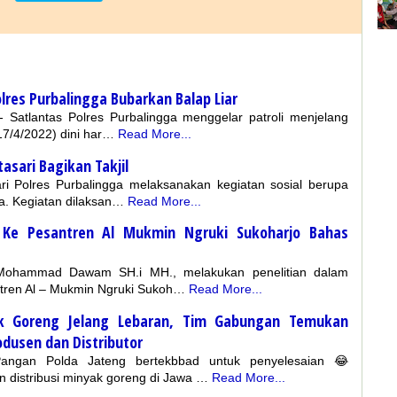
olres Purbalingga Bubarkan Balap Liar
 - Satlantas Polres Purbalingga menggelar patroli menjelang
7/4/2022) dini har…
Read More...
asari Bagikan Takjil
ri Polres Purbalingga melaksanakan kegiatan sosial berupa
ka. Kegiatan dilaksan…
Read More...
 Ke Pesantren Al Mukmin Ngruki Sukoharjo Bahas
ohammad Dawam SH.i MH., melakukan penelitian dalam
antren Al – Mukmin Ngruki Sukoh…
Read More...
ak Goreng Jelang Lebaran, Tim Gabungan Temukan
dusen dan Distributor
gan Polda Jateng bertekbbad untuk penyelesaian 😂
 distribusi minyak goreng di Jawa …
Read More...