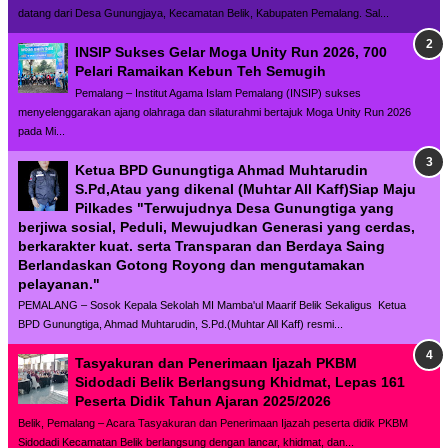
datang dari Desa Gunungjaya, Kecamatan Belik, Kabupaten Pemalang. Sal...
INSIP Sukses Gelar Moga Unity Run 2026, 700
Pelari Ramaikan Kebun Teh Semugih
Pemalang – Institut Agama Islam Pemalang (INSIP) sukses
menyelenggarakan ajang olahraga dan silaturahmi bertajuk Moga Unity Run 2026
pada Mi...
Ketua BPD Gunungtiga Ahmad Muhtarudin
S.Pd,Atau yang dikenal (Muhtar All Kaff)Siap Maju
Pilkades "Terwujudnya Desa Gunungtiga yang
berjiwa sosial, Peduli, Mewujudkan Generasi yang cerdas,
berkarakter kuat. serta Transparan dan Berdaya Saing
Berlandaskan Gotong Royong dan mengutamakan
pelayanan."
PEMALANG – Sosok Kepala Sekolah MI Mamba'ul Maarif Belik Sekaligus Ketua
BPD Gunungtiga, Ahmad Muhtarudin, S.Pd.(Muhtar All Kaff) resmi...
Tasyakuran dan Penerimaan Ijazah PKBM
Sidodadi Belik Berlangsung Khidmat, Lepas 161
Peserta Didik Tahun Ajaran 2025/2026
Belik, Pemalang – Acara Tasyakuran dan Penerimaan Ijazah peserta didik PKBM
Sidodadi Kecamatan Belik berlangsung dengan lancar, khidmat, dan...