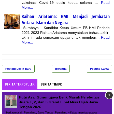
vaksinasi Covid-19 dosis kedua selama …
Read
More...
Raihan Ariatama: HMI Menjadi Jembatan
Antara Islam dan Negara
Surabaya— Kandidat Ketua Umum PB HMI Periode
2021-2023 Raihan Ariatama menyatakan bahwa akhir-
akhir ini ada semacam upaya untuk memben…
Read
More...
Posting Lebih Baru
Beranda
Posting Lama
BERITA TERPOPULER
BERITA TIMUR
Putri Asal Gunungjaya Belik Masuk Perebutan
Juara 1, 2, dan 3 Grand Final Miss Hijab Jawa
Tengah 2026
beritatimur.id | Pemalang, Jawa Tengah Pemalang – Kabar membanggakan