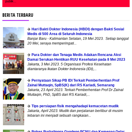
publik...
BERITA TERBARU
Hari Bakti Dokter Indonesia (HBDI) dengan Bakti Sosial
Medis di 500 Area di Seluruh Indonesia
Banjar Baru - Kalimantan Selatan, 19 Mei 2023. Setiap tanggal
20 Mei, seraya memperingati...
Para Dokter dan Tenaga Medis Adakan Rencana Aksi
Damai Serukan Hentikan RUU Kesehatan pada 8 Mei 2023
Jakarta, 3 Mei 2023. 5 Organisasi Profesi Kesehatan
diantaranya Ikatan Dokter Indonesia (IDI),...
Pernyataan Sikap PB IDI Terkait Pemberhentian Prof
Zainal Muttaqin, SpBS(K) dari RS Kariadi, Semarang
Jakarta, 23 April 2023. Terkait Pemberhentian Prof Dr Zainal
Muttaqin, PhD, SpBS dari RS Kariadi,...
Tips persiapan fisik mengahadapi kemacetan mudik
Jakarta, April 2023. Mudik dan perjalanan berlibur di musim
lebaran ini menjadi sebuah rangkaian...
Polres Purbalingga Gandeng PCNU dan Kemenag Gelar