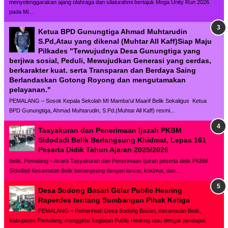
menyelenggarakan ajang olahraga dan silaturahmi bertajuk Moga Unity Run 2026
pada Mi...
Ketua BPD Gunungtiga Ahmad Muhtarudin
S.Pd,Atau yang dikenal (Muhtar All Kaff)Siap Maju
Pilkades "Terwujudnya Desa Gunungtiga yang
berjiwa sosial, Peduli, Mewujudkan Generasi yang cerdas,
berkarakter kuat. serta Transparan dan Berdaya Saing
Berlandaskan Gotong Royong dan mengutamakan
pelayanan."
PEMALANG – Sosok Kepala Sekolah MI Mamba'ul Maarif Belik Sekaligus Ketua
BPD Gunungtiga, Ahmad Muhtarudin, S.Pd.(Muhtar All Kaff) resmi...
Tasyakuran dan Penerimaan Ijazah PKBM
Sidodadi Belik Berlangsung Khidmat, Lepas 161
Peserta Didik Tahun Ajaran 2025/2026
Belik, Pemalang – Acara Tasyakuran dan Penerimaan Ijazah peserta didik PKBM
Sidodadi Kecamatan Belik berlangsung dengan lancar, khidmat, dan...
Desa Sodong Basari Gelar Public Hearing
Raperdes tentang Sumbangan Pihak Ketiga
PEMALANG – Pemerintah Desa Sodong Basari, Kecamatan Belik,
Kabupaten Pemalang, menggelar kegiatan Public Hearing atau dengar pendapat