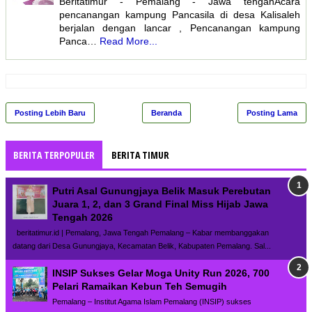
Beritatimur - Pemalang - Jawa tengahAcara
pencanangan kampung Pancasila di desa Kalisaleh
berjalan dengan lancar , Pencanangan kampung
Panca…
Read More...
Posting Lebih Baru
Beranda
Posting Lama
BERITA TERPOPULER
BERITA TIMUR
Putri Asal Gunungjaya Belik Masuk Perebutan
Juara 1, 2, dan 3 Grand Final Miss Hijab Jawa
Tengah 2026
beritatimur.id | Pemalang, Jawa Tengah Pemalang – Kabar membanggakan
datang dari Desa Gunungjaya, Kecamatan Belik, Kabupaten Pemalang. Sal...
INSIP Sukses Gelar Moga Unity Run 2026, 700
Pelari Ramaikan Kebun Teh Semugih
Pemalang – Institut Agama Islam Pemalang (INSIP) sukses