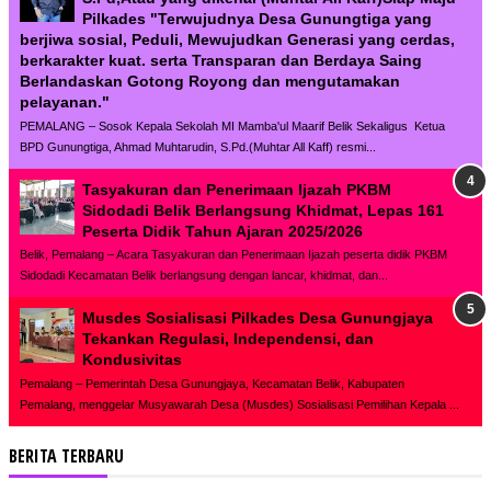
Pilkades "Terwujudnya Desa Gunungtiga yang
berjiwa sosial, Peduli, Mewujudkan Generasi yang cerdas,
berkarakter kuat. serta Transparan dan Berdaya Saing
Berlandaskan Gotong Royong dan mengutamakan
pelayanan."
PEMALANG – Sosok Kepala Sekolah MI Mamba'ul Maarif Belik Sekaligus Ketua
BPD Gunungtiga, Ahmad Muhtarudin, S.Pd.(Muhtar All Kaff) resmi...
Tasyakuran dan Penerimaan Ijazah PKBM
Sidodadi Belik Berlangsung Khidmat, Lepas 161
Peserta Didik Tahun Ajaran 2025/2026
Belik, Pemalang – Acara Tasyakuran dan Penerimaan Ijazah peserta didik PKBM
Sidodadi Kecamatan Belik berlangsung dengan lancar, khidmat, dan...
Musdes Sosialisasi Pilkades Desa Gunungjaya
Tekankan Regulasi, Independensi, dan
Kondusivitas
Pemalang – Pemerintah Desa Gunungjaya, Kecamatan Belik, Kabupaten
Pemalang, menggelar Musyawarah Desa (Musdes) Sosialisasi Pemilihan Kepala ...
BERITA TERBARU