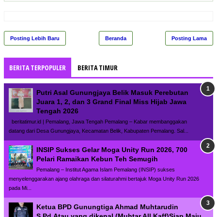
Posting Lebih Baru
Beranda
Posting Lama
BERITA TERPOPULER
BERITA TIMUR
Putri Asal Gunungjaya Belik Masuk Perebutan
Juara 1, 2, dan 3 Grand Final Miss Hijab Jawa
Tengah 2026
beritatimur.id | Pemalang, Jawa Tengah Pemalang – Kabar membanggakan
datang dari Desa Gunungjaya, Kecamatan Belik, Kabupaten Pemalang. Sal...
INSIP Sukses Gelar Moga Unity Run 2026, 700
Pelari Ramaikan Kebun Teh Semugih
Pemalang – Institut Agama Islam Pemalang (INSIP) sukses
menyelenggarakan ajang olahraga dan silaturahmi bertajuk Moga Unity Run 2026
pada Mi...
Ketua BPD Gunungtiga Ahmad Muhtarudin
S.Pd,Atau yang dikenal (Muhtar All Kaff)Siap Maju