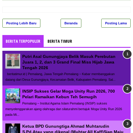
Posting Lebih Baru
Beranda
Posting Lama
BERITA TERPOPULER
BERITA TIMUR
Putri Asal Gunungjaya Belik Masuk Perebutan
Juara 1, 2, dan 3 Grand Final Miss Hijab Jawa
Tengah 2026
beritatimur.id | Pemalang, Jawa Tengah Pemalang – Kabar membanggakan
datang dari Desa Gunungjaya, Kecamatan Belik, Kabupaten Pemalang. Sal...
INSIP Sukses Gelar Moga Unity Run 2026, 700
Pelari Ramaikan Kebun Teh Semugih
Pemalang – Institut Agama Islam Pemalang (INSIP) sukses
menyelenggarakan ajang olahraga dan silaturahmi bertajuk Moga Unity Run 2026
pada Mi...
Ketua BPD Gunungtiga Ahmad Muhtarudin
S.Pd,Atau yang dikenal (Muhtar All Kaff)Siap Maju