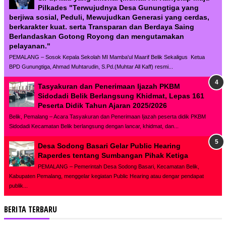
Pilkades "Terwujudnya Desa Gunungtiga yang
berjiwa sosial, Peduli, Mewujudkan Generasi yang cerdas,
berkarakter kuat. serta Transparan dan Berdaya Saing
Berlandaskan Gotong Royong dan mengutamakan
pelayanan."
PEMALANG – Sosok Kepala Sekolah MI Mamba'ul Maarif Belik Sekaligus Ketua
BPD Gunungtiga, Ahmad Muhtarudin, S.Pd.(Muhtar All Kaff) resmi...
Tasyakuran dan Penerimaan Ijazah PKBM
Sidodadi Belik Berlangsung Khidmat, Lepas 161
Peserta Didik Tahun Ajaran 2025/2026
Belik, Pemalang – Acara Tasyakuran dan Penerimaan Ijazah peserta didik PKBM
Sidodadi Kecamatan Belik berlangsung dengan lancar, khidmat, dan...
Desa Sodong Basari Gelar Public Hearing
Raperdes tentang Sumbangan Pihak Ketiga
PEMALANG – Pemerintah Desa Sodong Basari, Kecamatan Belik,
Kabupaten Pemalang, menggelar kegiatan Public Hearing atau dengar pendapat
publik...
BERITA TERBARU