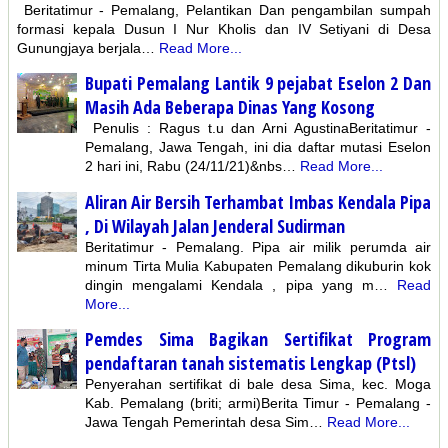
Beritatimur - Pemalang, Pelantikan Dan pengambilan sumpah
formasi kepala Dusun I Nur Kholis dan IV Setiyani di Desa
Gunungjaya berjala…
Read More...
Bupati Pemalang Lantik 9 pejabat Eselon 2 Dan
Masih Ada Beberapa Dinas Yang Kosong
Penulis : Ragus t.u dan Arni AgustinaBeritatimur -
Pemalang, Jawa Tengah, ini dia daftar mutasi Eselon
2 hari ini, Rabu (24/11/21)&nbs…
Read More...
Aliran Air Bersih Terhambat Imbas Kendala Pipa
, Di Wilayah Jalan Jenderal Sudirman
Beritatimur - Pemalang. Pipa air milik perumda air
minum Tirta Mulia Kabupaten Pemalang dikuburin kok
dingin mengalami Kendala , pipa yang m…
Read
More...
Pemdes Sima Bagikan Sertifikat Program
pendaftaran tanah sistematis Lengkap (Ptsl)
Penyerahan sertifikat di bale desa Sima, kec. Moga
Kab. Pemalang (briti; armi)Berita Timur - Pemalang -
Jawa Tengah Pemerintah desa Sim…
Read More...