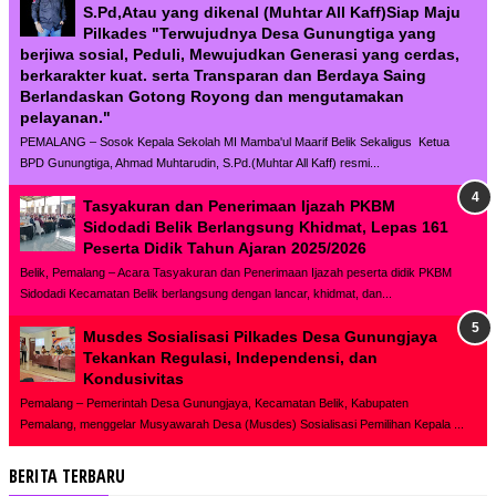
S.Pd,Atau yang dikenal (Muhtar All Kaff)Siap Maju
Pilkades "Terwujudnya Desa Gunungtiga yang
berjiwa sosial, Peduli, Mewujudkan Generasi yang cerdas,
berkarakter kuat. serta Transparan dan Berdaya Saing
Berlandaskan Gotong Royong dan mengutamakan
pelayanan."
PEMALANG – Sosok Kepala Sekolah MI Mamba'ul Maarif Belik Sekaligus Ketua
BPD Gunungtiga, Ahmad Muhtarudin, S.Pd.(Muhtar All Kaff) resmi...
Tasyakuran dan Penerimaan Ijazah PKBM
Sidodadi Belik Berlangsung Khidmat, Lepas 161
Peserta Didik Tahun Ajaran 2025/2026
Belik, Pemalang – Acara Tasyakuran dan Penerimaan Ijazah peserta didik PKBM
Sidodadi Kecamatan Belik berlangsung dengan lancar, khidmat, dan...
Musdes Sosialisasi Pilkades Desa Gunungjaya
Tekankan Regulasi, Independensi, dan
Kondusivitas
Pemalang – Pemerintah Desa Gunungjaya, Kecamatan Belik, Kabupaten
Pemalang, menggelar Musyawarah Desa (Musdes) Sosialisasi Pemilihan Kepala ...
BERITA TERBARU