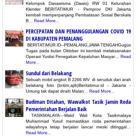
Kelompok Dasawisma (Dawis) RW 01 Kelurahan
Klender BERITATIMUR - Pemprov DKI Jakarta
kembali memperpanjang Pembatasan Sosial Berskala
B…
Read More...
PERCEPATAN DAN PENANGGULANGAN COVID 19
DI KABUPATEN PEMALANG
BERITATIMUR.ID--PEMALANG,JAWA TENGAHGugùs
Tugas pada bulan Oktober ini kembali melaksanakan
Operasi Yustisi Penegakan Kepatuhan Masyar…
Read
More...
Sundul dari Belakang
Sebuah mobil angkot B 2266 WV di seruduk dari arah
belakang foto (britim;ajib)Beritatimur.id - Jakarta -
Untung tak dapat diraih Malan…
Read More...
Budiman Ditahan, Wawalkot Tasik Jamin Roda
Pemerintahan Berjalan Baik
TASIKMALAYA---Wakil Wali Kota Tasikmalaya
Muhammad Yusuf memastikan roda pemerintahan
wilayahnya tetap berjalan lancar meski ditinggal…
Read More...