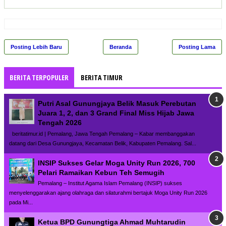
Posting Lebih Baru
Beranda
Posting Lama
BERITA TERPOPULER
BERITA TIMUR
Putri Asal Gunungjaya Belik Masuk Perebutan
Juara 1, 2, dan 3 Grand Final Miss Hijab Jawa
Tengah 2026
beritatimur.id | Pemalang, Jawa Tengah Pemalang – Kabar membanggakan
datang dari Desa Gunungjaya, Kecamatan Belik, Kabupaten Pemalang. Sal...
INSIP Sukses Gelar Moga Unity Run 2026, 700
Pelari Ramaikan Kebun Teh Semugih
Pemalang – Institut Agama Islam Pemalang (INSIP) sukses
menyelenggarakan ajang olahraga dan silaturahmi bertajuk Moga Unity Run 2026
pada Mi...
Ketua BPD Gunungtiga Ahmad Muhtarudin