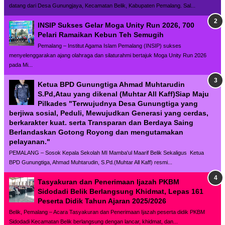
datang dari Desa Gunungjaya, Kecamatan Belik, Kabupaten Pemalang. Sal...
INSIP Sukses Gelar Moga Unity Run 2026, 700
Pelari Ramaikan Kebun Teh Semugih
Pemalang – Institut Agama Islam Pemalang (INSIP) sukses
menyelenggarakan ajang olahraga dan silaturahmi bertajuk Moga Unity Run 2026
pada Mi...
Ketua BPD Gunungtiga Ahmad Muhtarudin
S.Pd,Atau yang dikenal (Muhtar All Kaff)Siap Maju
Pilkades "Terwujudnya Desa Gunungtiga yang
berjiwa sosial, Peduli, Mewujudkan Generasi yang cerdas,
berkarakter kuat. serta Transparan dan Berdaya Saing
Berlandaskan Gotong Royong dan mengutamakan
pelayanan."
PEMALANG – Sosok Kepala Sekolah MI Mamba'ul Maarif Belik Sekaligus Ketua
BPD Gunungtiga, Ahmad Muhtarudin, S.Pd.(Muhtar All Kaff) resmi...
Tasyakuran dan Penerimaan Ijazah PKBM
Sidodadi Belik Berlangsung Khidmat, Lepas 161
Peserta Didik Tahun Ajaran 2025/2026
Belik, Pemalang – Acara Tasyakuran dan Penerimaan Ijazah peserta didik PKBM
Sidodadi Kecamatan Belik berlangsung dengan lancar, khidmat, dan...