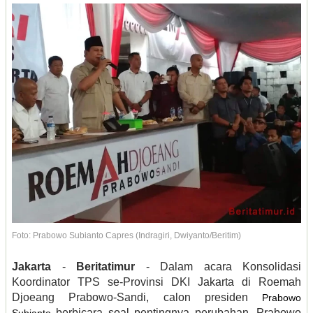
Foto: Prabowo Subianto Capres (Indragiri, Dwiyanto/Beritim)
Jakarta
-
Beritatimur
- Dalam acara Konsolidasi
Koordinator TPS se-Provinsi DKI Jakarta di Roemah
Djoeang Prabowo-Sandi, calon presiden
Prabowo
berbicara soal pentingnya perubahan. Prabowo