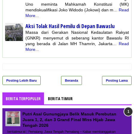
Uno meminta Mahkamah Konstitusi (MK)
mendiskualifikasi Joko Widodo (Jokowi) dan m…
Read
More...
Aksi Tolak Hasil Pemilu di Depan Bawaslu
Massa dari Gerakan Nasional Kedaulatan Rakyat
(GNKR) menyemut di seberang kantor Bawaslu RI
yang berada di Jalan MH Thamrin, Jakarta…
Read
More...
Posting Lebih Baru
Beranda
Posting Lama
BERITA TERPOPULER
BERITA TIMUR
Putri Asal Gunungjaya Belik Masuk Perebutan
Juara 1, 2, dan 3 Grand Final Miss Hijab Jawa
Tengah 2026
beritatimur.id | Pemalang, Jawa Tengah Pemalang – Kabar membanggakan