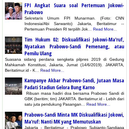
FPI Angkat Suara soal Pertemuan Jokowi-
Prabowo
Sekretaris Umum FPI Munarman. (Foto: CNN
Indonesia/Abi Sarwanto) Jakarta, Beritatimur --
Pertemuan Presiden RI terpilih Jok…
Read More...
Tim Hukum 02: Diskualifikasi Jokowi-Ma'ruf,
Nyatakan Prabowo-Sandi Pemenang, atau
Pemilu Ulang
Suasana sidang perdana sengketa pilpres 2019 di Gedung
Mahkamah Konstitusi, Jakarta, Jumat (14/6/2019). JAKARTA,
Beritatimur.id - K…
Read More...
Kampanye Akbar Prabowo-Sandi, Jutaan Masa
Padati Stadiun Gelora Bung Karno
Ribuan masa hadiri doa bersama Prabowo Sandi di
GBK (beritim; tim) JAKARTA. Beritatimur.id - Lebih dari
satu juta pendukung Pasangan…
Read More...
Prabowo-Sandi Minta MK Diskualifikasi Jokowi,
Ma'ruf: Nanti MK yang Memutuskan
Jakarta - Beritatimur - Prabowo Subianto-Sandiaga