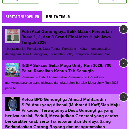
BERITA TERPOPULER
BERITA TIMUR
Putri Asal Gunungjaya Belik Masuk Perebutan
Juara 1, 2, dan 3 Grand Final Miss Hijab Jawa
Tengah 2026
beritatimur.id | Pemalang, Jawa Tengah Pemalang – Kabar membanggakan
datang dari Desa Gunungjaya, Kecamatan Belik, Kabupaten Pemalang. Sal...
INSIP Sukses Gelar Moga Unity Run 2026, 700
Pelari Ramaikan Kebun Teh Semugih
Pemalang – Institut Agama Islam Pemalang (INSIP) sukses
menyelenggarakan ajang olahraga dan silaturahmi bertajuk Moga Unity Run 2026
pada Mi...
Ketua BPD Gunungtiga Ahmad Muhtarudin
S.Pd,Atau yang dikenal (Muhtar All Kaff)Siap Maju
Pilkades "Terwujudnya Desa Gunungtiga yang
berjiwa sosial, Peduli, Mewujudkan Generasi yang cerdas,
berkarakter kuat. serta Transparan dan Berdaya Saing
Berlandaskan Gotong Royong dan mengutamakan