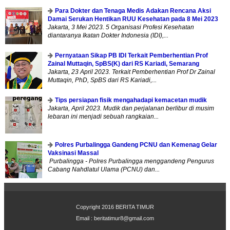
Para Dokter dan Tenaga Medis Adakan Rencana Aksi
Damai Serukan Hentikan RUU Kesehatan pada 8 Mei 2023
Jakarta, 3 Mei 2023. 5 Organisasi Profesi Kesehatan
diantaranya Ikatan Dokter Indonesia (IDI),...
Pernyataan Sikap PB IDI Terkait Pemberhentian Prof
Zainal Muttaqin, SpBS(K) dari RS Kariadi, Semarang
Jakarta, 23 April 2023. Terkait Pemberhentian Prof Dr Zainal
Muttaqin, PhD, SpBS dari RS Kariadi,...
Tips persiapan fisik mengahadapi kemacetan mudik
Jakarta, April 2023. Mudik dan perjalanan berlibur di musim
lebaran ini menjadi sebuah rangkaian...
Polres Purbalingga Gandeng PCNU dan Kemenag Gelar
Vaksinasi Massal
Purbalingga - Polres Purbalingga menggandeng Pengurus
Cabang Nahdlatul Ulama (PCNU) dan...
Copyright 2016
BERITA TIMUR
Email :
beritatimur8@gmail.com