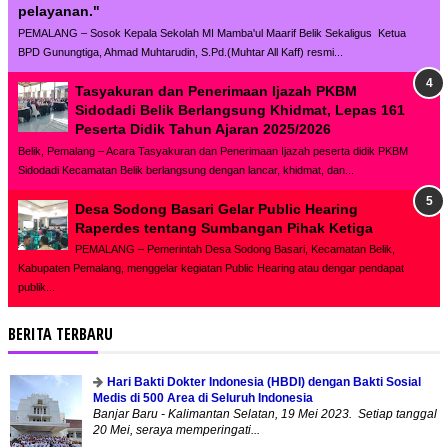
pelayanan."
PEMALANG – Sosok Kepala Sekolah MI Mamba'ul Maarif Belik Sekaligus Ketua
BPD Gunungtiga, Ahmad Muhtarudin, S.Pd.(Muhtar All Kaff) resmi...
Tasyakuran dan Penerimaan Ijazah PKBM
Sidodadi Belik Berlangsung Khidmat, Lepas 161
Peserta Didik Tahun Ajaran 2025/2026
Belik, Pemalang – Acara Tasyakuran dan Penerimaan Ijazah peserta didik PKBM
Sidodadi Kecamatan Belik berlangsung dengan lancar, khidmat, dan...
Desa Sodong Basari Gelar Public Hearing
Raperdes tentang Sumbangan Pihak Ketiga
PEMALANG – Pemerintah Desa Sodong Basari, Kecamatan Belik,
Kabupaten Pemalang, menggelar kegiatan Public Hearing atau dengar pendapat
publik...
BERITA TERBARU
Hari Bakti Dokter Indonesia (HBDI) dengan Bakti Sosial
Medis di 500 Area di Seluruh Indonesia
Banjar Baru - Kalimantan Selatan, 19 Mei 2023. Setiap tanggal
20 Mei, seraya memperingati...