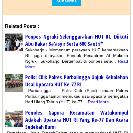
Related Posts :
Ponpes Ngruki Selenggarakan HUT RI, Diikuti
Abu Bakar Ba'asyir Serta 600 Santri*
Sukoharjo - Momentum perayaan HUT kemerdekaan
RI, juga dirayakan Pondok Pesantren Al Mukmin
Ngruki, Sukoharjo. Bertempat di ponpes sete…
Read
More...
Polisi Cilik Polres Purbalingga Unjuk Kebolehan
Usai Upacara HUT Ke-77 RI
Purbalingga - Polisi Cilik (Pocil) binaan Polres
Purbalingga tampil memukau usai upacara peringatan
Hari Ulang Tahun (HUT) ke-77…
Read More...
Pemdes Gapura Kecamatan Watukumpul
Adakah Upacara HUT RI Yang Ke-77 Dan Acara
Sedekah Bumi
Pemalang -Jawa TengahDalam rangka memperingati HUT RI