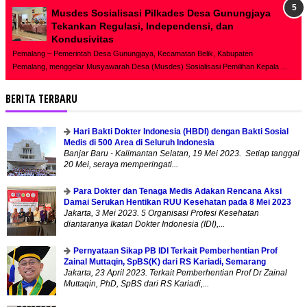
Musdes Sosialisasi Pilkades Desa Gunungjaya
Tekankan Regulasi, Independensi, dan
Kondusivitas
Pemalang – Pemerintah Desa Gunungjaya, Kecamatan Belik, Kabupaten
Pemalang, menggelar Musyawarah Desa (Musdes) Sosialisasi Pemilihan Kepala ...
BERITA TERBARU
Hari Bakti Dokter Indonesia (HBDI) dengan Bakti Sosial
Medis di 500 Area di Seluruh Indonesia
Banjar Baru - Kalimantan Selatan, 19 Mei 2023. Setiap tanggal
20 Mei, seraya memperingati...
Para Dokter dan Tenaga Medis Adakan Rencana Aksi
Damai Serukan Hentikan RUU Kesehatan pada 8 Mei 2023
Jakarta, 3 Mei 2023. 5 Organisasi Profesi Kesehatan
diantaranya Ikatan Dokter Indonesia (IDI),...
Pernyataan Sikap PB IDI Terkait Pemberhentian Prof
Zainal Muttaqin, SpBS(K) dari RS Kariadi, Semarang
Jakarta, 23 April 2023. Terkait Pemberhentian Prof Dr Zainal
Muttaqin, PhD, SpBS dari RS Kariadi,...