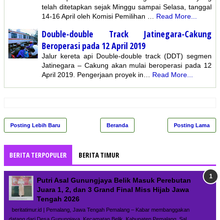
telah ditetapkan sejak Minggu sampai Selasa, tanggal
14-16 April oleh Komisi Pemilihan …
Read More...
Double-double Track Jatinegara-Cakung
Beroperasi pada 12 April 2019
Jalur kereta api Double-double track (DDT) segmen
Jatinegara – Cakung akan mulai beroperasi pada 12
April 2019. Pengerjaan proyek in…
Read More...
Posting Lebih Baru
Beranda
Posting Lama
BERITA TERPOPULER
BERITA TIMUR
Putri Asal Gunungjaya Belik Masuk Perebutan
Juara 1, 2, dan 3 Grand Final Miss Hijab Jawa
Tengah 2026
beritatimur.id | Pemalang, Jawa Tengah Pemalang – Kabar membanggakan
datang dari Desa Gunungjaya, Kecamatan Belik, Kabupaten Pemalang. Sal...