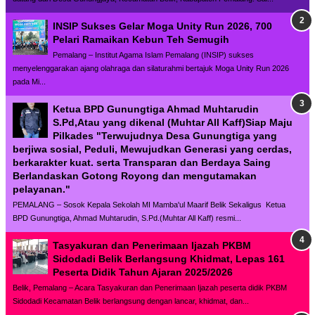
INSIP Sukses Gelar Moga Unity Run 2026, 700
Pelari Ramaikan Kebun Teh Semugih
Pemalang – Institut Agama Islam Pemalang (INSIP) sukses
menyelenggarakan ajang olahraga dan silaturahmi bertajuk Moga Unity Run 2026
pada Mi...
Ketua BPD Gunungtiga Ahmad Muhtarudin
S.Pd,Atau yang dikenal (Muhtar All Kaff)Siap Maju
Pilkades "Terwujudnya Desa Gunungtiga yang
berjiwa sosial, Peduli, Mewujudkan Generasi yang cerdas,
berkarakter kuat. serta Transparan dan Berdaya Saing
Berlandaskan Gotong Royong dan mengutamakan
pelayanan."
PEMALANG – Sosok Kepala Sekolah MI Mamba'ul Maarif Belik Sekaligus Ketua
BPD Gunungtiga, Ahmad Muhtarudin, S.Pd.(Muhtar All Kaff) resmi...
Tasyakuran dan Penerimaan Ijazah PKBM
Sidodadi Belik Berlangsung Khidmat, Lepas 161
Peserta Didik Tahun Ajaran 2025/2026
Belik, Pemalang – Acara Tasyakuran dan Penerimaan Ijazah peserta didik PKBM
Sidodadi Kecamatan Belik berlangsung dengan lancar, khidmat, dan...