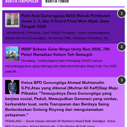
BERITA TERPOPULER
BERITA TIMUR
Putri Asal Gunungjaya Belik Masuk Perebutan
Juara 1, 2, dan 3 Grand Final Miss Hijab Jawa
Tengah 2026
beritatimur.id | Pemalang, Jawa Tengah Pemalang – Kabar membanggakan
datang dari Desa Gunungjaya, Kecamatan Belik, Kabupaten Pemalang. Sal...
INSIP Sukses Gelar Moga Unity Run 2026, 700
Pelari Ramaikan Kebun Teh Semugih
Pemalang – Institut Agama Islam Pemalang (INSIP) sukses
menyelenggarakan ajang olahraga dan silaturahmi bertajuk Moga Unity Run 2026
pada Mi...
Ketua BPD Gunungtiga Ahmad Muhtarudin
S.Pd,Atau yang dikenal (Muhtar All Kaff)Siap Maju
Pilkades "Terwujudnya Desa Gunungtiga yang
berjiwa sosial, Peduli, Mewujudkan Generasi yang cerdas,
berkarakter kuat. serta Transparan dan Berdaya Saing
Berlandaskan Gotong Royong dan mengutamakan
pelayanan."
PEMALANG – Sosok Kepala Sekolah MI Mamba'ul Maarif Belik Sekaligus Ketua
BPD Gunungtiga, Ahmad Muhtarudin, S.Pd.(Muhtar All Kaff) resmi...