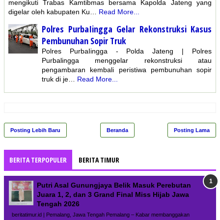
mengikuti Trabas Kamtibmas bersama Kapolda Jateng yang
digelar oleh kabupaten Ku…
Read More...
Polres PurbaIingga Gelar Rekonstruksi Kasus
Pembunuhan Sopir Truk
Polres PurbaIingga - Polda Jateng | Polres
Purbalingga menggelar rekonstruksi atau
pengambaran kembali peristiwa pembunuhan sopir
truk di je…
Read More...
Posting Lebih Baru
Beranda
Posting Lama
BERITA TERPOPULER
BERITA TIMUR
Putri Asal Gunungjaya Belik Masuk Perebutan
Juara 1, 2, dan 3 Grand Final Miss Hijab Jawa
Tengah 2026
beritatimur.id | Pemalang, Jawa Tengah Pemalang – Kabar membanggakan