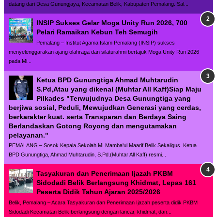
datang dari Desa Gunungjaya, Kecamatan Belik, Kabupaten Pemalang. Sal...
INSIP Sukses Gelar Moga Unity Run 2026, 700
Pelari Ramaikan Kebun Teh Semugih
Pemalang – Institut Agama Islam Pemalang (INSIP) sukses
menyelenggarakan ajang olahraga dan silaturahmi bertajuk Moga Unity Run 2026
pada Mi...
Ketua BPD Gunungtiga Ahmad Muhtarudin
S.Pd,Atau yang dikenal (Muhtar All Kaff)Siap Maju
Pilkades "Terwujudnya Desa Gunungtiga yang
berjiwa sosial, Peduli, Mewujudkan Generasi yang cerdas,
berkarakter kuat. serta Transparan dan Berdaya Saing
Berlandaskan Gotong Royong dan mengutamakan
pelayanan."
PEMALANG – Sosok Kepala Sekolah MI Mamba'ul Maarif Belik Sekaligus Ketua
BPD Gunungtiga, Ahmad Muhtarudin, S.Pd.(Muhtar All Kaff) resmi...
Tasyakuran dan Penerimaan Ijazah PKBM
Sidodadi Belik Berlangsung Khidmat, Lepas 161
Peserta Didik Tahun Ajaran 2025/2026
Belik, Pemalang – Acara Tasyakuran dan Penerimaan Ijazah peserta didik PKBM
Sidodadi Kecamatan Belik berlangsung dengan lancar, khidmat, dan...