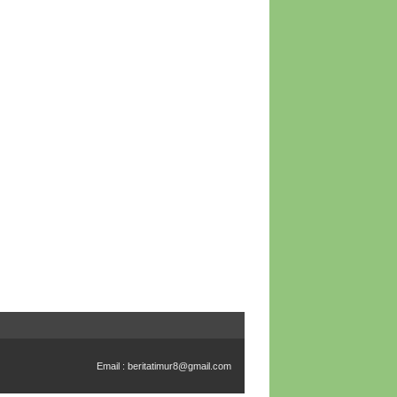
Email :
beritatimur8@gmail.com