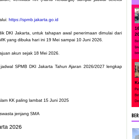
alui:
https://spmb.jakarta.go.id
1
dik DKI Jakarta, untuk tahapan awal penerimaan dimulai dari
2
 yang dibuka hari ini 19 Mei sampai 10 Juni 2026.
Be
Ij
ajuan akun sejak 18 Mei 2026.
be
h jadwal SPMB DKI Jakarta Tahun Ajaran 2026/2027 lengkap
K
Pe
Be
dalam KK paling lambat 15 Juni 2025
De
i/swasta jenjang SMA
BER
rta 2026