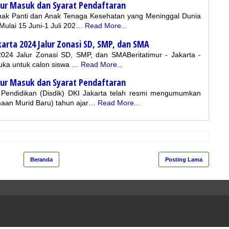
alur Masuk dan Syarat Pendaftaran
nak Panti dan Anak Tenaga Kesehatan yang Meninggal Dunia
ulai 15 Juni-1 Juli 202…
Read More...
karta 2024 Jalur Zonasi SD, SMP, dan SMA
024 Jalur Zonasi SD, SMP, dan SMABeritatimur - Jakarta -
buka untuk calon siswa …
Read More...
alur Masuk dan Syarat Pendaftaran
as Pendidikan (Disdik) DKI Jakarta telah resmi mengumumkan
maan Murid Baru) tahun ajar…
Read More...
Beranda
Posting Lama