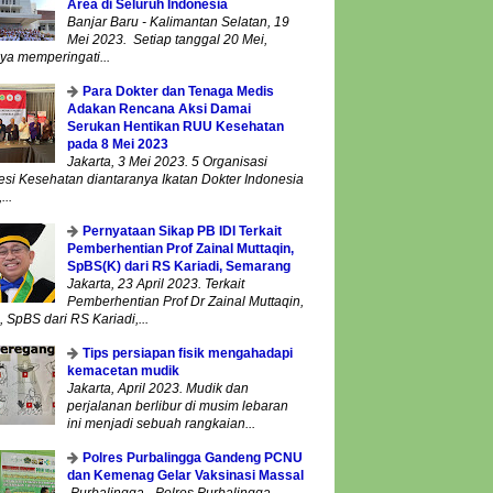
Area di Seluruh Indonesia
Banjar Baru - Kalimantan Selatan, 19
Mei 2023. Setiap tanggal 20 Mei,
ya memperingati...
Para Dokter dan Tenaga Medis
Adakan Rencana Aksi Damai
Serukan Hentikan RUU Kesehatan
pada 8 Mei 2023
Jakarta, 3 Mei 2023. 5 Organisasi
esi Kesehatan diantaranya Ikatan Dokter Indonesia
...
Pernyataan Sikap PB IDI Terkait
Pemberhentian Prof Zainal Muttaqin,
SpBS(K) dari RS Kariadi, Semarang
Jakarta, 23 April 2023. Terkait
Pemberhentian Prof Dr Zainal Muttaqin,
 SpBS dari RS Kariadi,...
Tips persiapan fisik mengahadapi
kemacetan mudik
Jakarta, April 2023. Mudik dan
perjalanan berlibur di musim lebaran
ini menjadi sebuah rangkaian...
Polres Purbalingga Gandeng PCNU
dan Kemenag Gelar Vaksinasi Massal