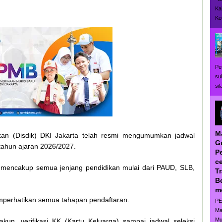
Ka
Ke
Pe
su
si
M
kan (Disdik) DKI Jakarta telah resmi mengumumkan jadwal
G
tahun ajaran 2026/2027.
P
ce
 mencakup semua jenjang pendidikan mulai dari PAUD, SLB,
T
B
m
emperhatikan semua tahapan pendaftaran.
PE
Ma
Mu
akun, verifikasi KK (Kartu Keluarga) sampai jadwal seleksi