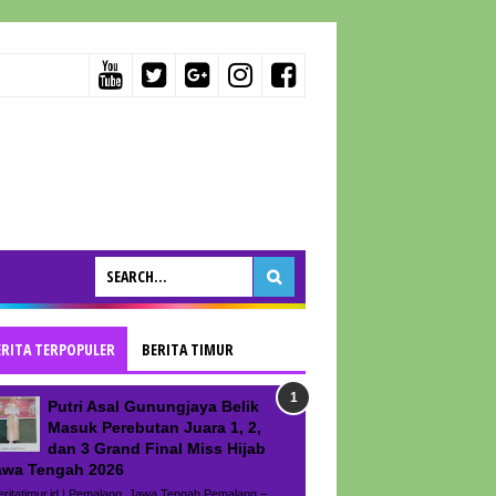
ERITA TERPOPULER
BERITA TIMUR
Putri Asal Gunungjaya Belik
Masuk Perebutan Juara 1, 2,
dan 3 Grand Final Miss Hijab
awa Tengah 2026
ritatimur.id | Pemalang, Jawa Tengah Pemalang –