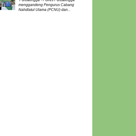
Purbalingga - Polres Purbalingga
menggandeng Pengurus Cabang
Nahdlatul Ulama (PCNU) dan...