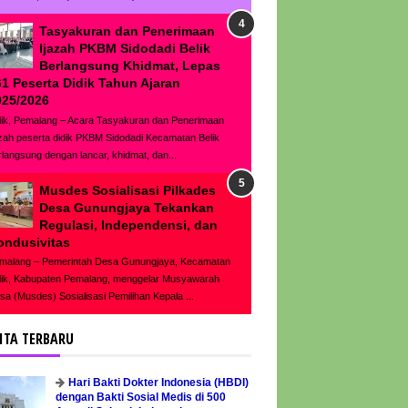
Tasyakuran dan Penerimaan
Ijazah PKBM Sidodadi Belik
Berlangsung Khidmat, Lepas
61 Peserta Didik Tahun Ajaran
025/2026
lik, Pemalang – Acara Tasyakuran dan Penerimaan
azah peserta didik PKBM Sidodadi Kecamatan Belik
rlangsung dengan lancar, khidmat, dan...
Musdes Sosialisasi Pilkades
Desa Gunungjaya Tekankan
Regulasi, Independensi, dan
ondusivitas
malang – Pemerintah Desa Gunungjaya, Kecamatan
lik, Kabupaten Pemalang, menggelar Musyawarah
sa (Musdes) Sosialisasi Pemilihan Kepala ...
ITA TERBARU
Hari Bakti Dokter Indonesia (HBDI)
dengan Bakti Sosial Medis di 500