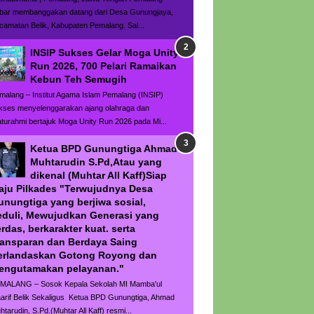
bar membanggakan datang dari Desa Gunungjaya,
camatan Belik, Kabupaten Pemalang. Sal...
INSIP Sukses Gelar Moga Unity
Run 2026, 700 Pelari Ramaikan
Kebun Teh Semugih
malang – Institut Agama Islam Pemalang (INSIP)
kses menyelenggarakan ajang olahraga dan
laturahmi bertajuk Moga Unity Run 2026 pada Mi...
Ketua BPD Gunungtiga Ahmad
Muhtarudin S.Pd,Atau yang
dikenal (Muhtar All Kaff)Siap
aju Pilkades "Terwujudnya Desa
unungtiga yang berjiwa sosial,
eduli, Mewujudkan Generasi yang
rdas, berkarakter kuat. serta
ransparan dan Berdaya Saing
erlandaskan Gotong Royong dan
engutamakan pelayanan."
MALANG – Sosok Kepala Sekolah MI Mamba'ul
arif Belik Sekaligus Ketua BPD Gunungtiga, Ahmad
htarudin, S.Pd.(Muhtar All Kaff) resmi...