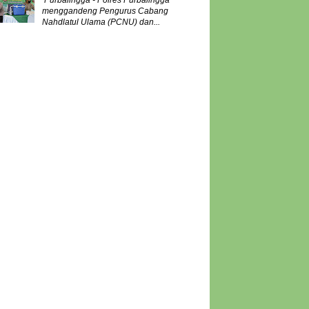
Purbalingga - Polres Purbalingga
menggandeng Pengurus Cabang
Nahdlatul Ulama (PCNU) dan...