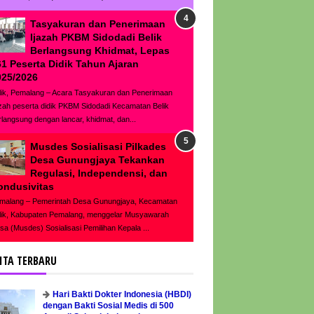
Tasyakuran dan Penerimaan
Ijazah PKBM Sidodadi Belik
Berlangsung Khidmat, Lepas
61 Peserta Didik Tahun Ajaran
025/2026
lik, Pemalang – Acara Tasyakuran dan Penerimaan
azah peserta didik PKBM Sidodadi Kecamatan Belik
rlangsung dengan lancar, khidmat, dan...
Musdes Sosialisasi Pilkades
Desa Gunungjaya Tekankan
Regulasi, Independensi, dan
ondusivitas
malang – Pemerintah Desa Gunungjaya, Kecamatan
lik, Kabupaten Pemalang, menggelar Musyawarah
sa (Musdes) Sosialisasi Pemilihan Kepala ...
ITA TERBARU
Hari Bakti Dokter Indonesia (HBDI)
dengan Bakti Sosial Medis di 500