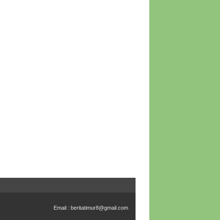
Email :
beritatimur8@gmail.com