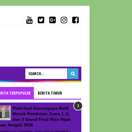
ERITA TERPOPULER
BERITA TIMUR
Putri Asal Gunungjaya Belik
Masuk Perebutan Juara 1, 2,
dan 3 Grand Final Miss Hijab
awa Tengah 2026
ritatimur.id | Pemalang, Jawa Tengah Pemalang –