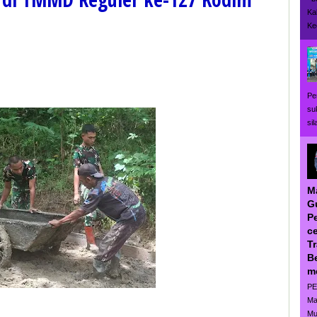
Ka
Ke
Pe
su
si
M
G
P
ce
T
B
m
PE
Ma
Mu