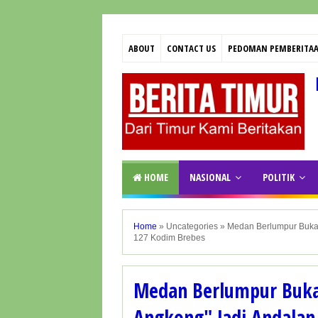
ABOUT
CONTACT US
PEDOMAN PEMBERITAA
HOME
NASIONAL
POLITIK
Home
»
Uncategories
»
Medan Berlumpur Bukan
127 Kodim Brebes
Medan Berlumpur Buka
Angkong" Jadi Andalan