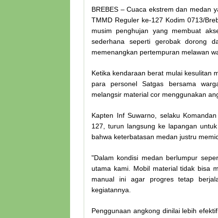
BREBES – Cuaca ekstrem dan medan yan
TMMD Reguler ke-127 Kodim 0713/Breb
musim penghujan yang membuat akses 
sederhana seperti gerobak dorong da
memenangkan pertempuran melawan wak
Ketika kendaraan berat mulai kesulitan 
para personel Satgas bersama warg
melangsir material cor menggunakan an
Kapten Inf Suwarno, selaku Komandan
127, turun langsung ke lapangan untu
bahwa keterbatasan medan justru memicu
"Dalam kondisi medan berlumpur sepert
utama kami. Mobil material tidak bisa m
manual ini agar progres tetap berjal
kegiatannya.
Penggunaan angkong dinilai lebih efekti