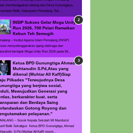
bar membanggakan datang dari Desa Gunungjaya,
camatan Belik, Kabupaten Pemalang. Sal...
INSIP Sukses Gelar Moga Unity
Run 2026, 700 Pelari Ramaikan
Kebun Teh Semugih
malang – Institut Agama Islam Pemalang (INSIP)
kses menyelenggarakan ajang olahraga dan
laturahmi bertajuk Moga Unity Run 2026 pada Mi...
Ketua BPD Gunungtiga Ahmad
Muhtarudin S.Pd,Atau yang
dikenal (Muhtar All Kaff)Siap
aju Pilkades "Terwujudnya Desa
unungtiga yang berjiwa sosial,
eduli, Mewujudkan Generasi yang
rdas, berkarakter kuat. serta
ransparan dan Berdaya Saing
erlandaskan Gotong Royong dan
engutamakan pelayanan."
MALANG – Sosok Kepala Sekolah MI Mamba'ul
arif Belik Sekaligus Ketua BPD Gunungtiga, Ahmad
htarudin, S.Pd.(Muhtar All Kaff) resmi...