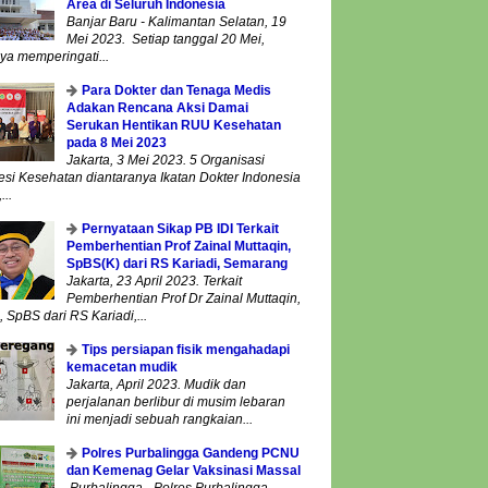
Area di Seluruh Indonesia
Banjar Baru - Kalimantan Selatan, 19
Mei 2023. Setiap tanggal 20 Mei,
ya memperingati...
Para Dokter dan Tenaga Medis
Adakan Rencana Aksi Damai
Serukan Hentikan RUU Kesehatan
pada 8 Mei 2023
Jakarta, 3 Mei 2023. 5 Organisasi
esi Kesehatan diantaranya Ikatan Dokter Indonesia
...
Pernyataan Sikap PB IDI Terkait
Pemberhentian Prof Zainal Muttaqin,
SpBS(K) dari RS Kariadi, Semarang
Jakarta, 23 April 2023. Terkait
Pemberhentian Prof Dr Zainal Muttaqin,
 SpBS dari RS Kariadi,...
Tips persiapan fisik mengahadapi
kemacetan mudik
Jakarta, April 2023. Mudik dan
perjalanan berlibur di musim lebaran
ini menjadi sebuah rangkaian...
Polres Purbalingga Gandeng PCNU
dan Kemenag Gelar Vaksinasi Massal