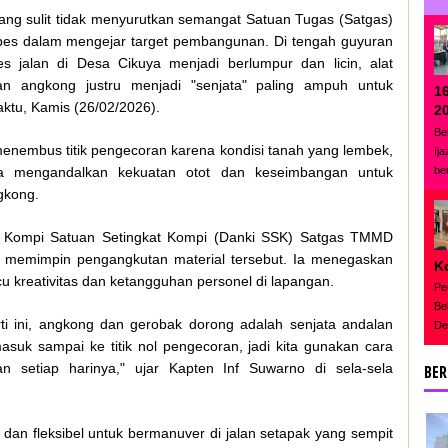
g sulit tidak menyurutkan semangat Satuan Tugas (Satgas)
es dalam mengejar target pembangunan. Di tengah guyuran
jalan di Desa Cikuya menjadi berlumpur dan licin, alat
n angkong justru menjadi "senjata" paling ampuh untuk
1
tu, Kamis (26/02/2026).
2
Be
menembus titik pengecoran karena kondisi tanah yang lembek,
Ij
be
a mengandalkan kekuatan otot dan keseimbangan untuk
gkong.
 Kompi Satuan Setingkat Kompi (Danki SSK) Satgas TMMD
k memimpin pengangkutan material tersebut. Ia menegaskan
K
 kreativitas dan ketangguhan personel di lapangan.
Pe
Be
i ini, angkong dan gerobak dorong adalah senjata andalan
De
asuk sampai ke titik nol pengecoran, jadi kita gunakan cara
an setiap harinya," ujar Kapten Inf Suwarno di sela-sela
BER
f dan fleksibel untuk bermanuver di jalan setapak yang sempit