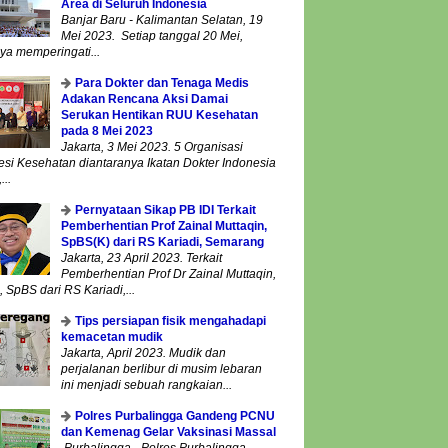
Area di Seluruh Indonesia
Banjar Baru - Kalimantan Selatan, 19
Mei 2023. Setiap tanggal 20 Mei,
ya memperingati...
Para Dokter dan Tenaga Medis
Adakan Rencana Aksi Damai
Serukan Hentikan RUU Kesehatan
pada 8 Mei 2023
Jakarta, 3 Mei 2023. 5 Organisasi
esi Kesehatan diantaranya Ikatan Dokter Indonesia
...
Pernyataan Sikap PB IDI Terkait
Pemberhentian Prof Zainal Muttaqin,
SpBS(K) dari RS Kariadi, Semarang
Jakarta, 23 April 2023. Terkait
Pemberhentian Prof Dr Zainal Muttaqin,
 SpBS dari RS Kariadi,...
Tips persiapan fisik mengahadapi
kemacetan mudik
Jakarta, April 2023. Mudik dan
perjalanan berlibur di musim lebaran
ini menjadi sebuah rangkaian...
Polres Purbalingga Gandeng PCNU
dan Kemenag Gelar Vaksinasi Massal