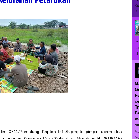
Ka
Ke
Pe
su
si
M
G
P
ce
T
B
m
PE
dim 0711/Pemalang Kapten Inf Suprapto pimpin acara doa
Ma
Mu
mbangunan Koperasi Desa/Kelurahan Merah Putih (KDKMP)