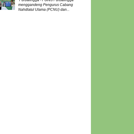
Purbalingga - Polres Purbalingga
menggandeng Pengurus Cabang
Nahdlatul Ulama (PCNU) dan...