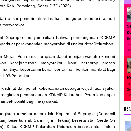
an Kab. Pemalang, Sabtu (17/1/2026).
dari unsur pemerintah kelurahan, pengurus koperasi, aparat
h masyarakat.
1
2
 Inf Suprapto menyampaikan bahwa pembangunan KDKMP
Be
perkuat perekonomian masyarakat di tingkat desa/kelurahan.
Ij
be
 Merah Putih ini diharapkan dapat menjadi wadah ekonomi
an kesejahteraan masyarakat. Kami berharap proses
 nantinya koperasi ini benar-benar memberikan manfaat bagi
mil 03/Petarukan.
K
Pe
 khidmat dan penuh kebersamaan sebagai wujud rasa syukur
Be
h rangkaian pembangunan KDKMP Kelurahan Petarukan dapat
De
ampak positif bagi masyarakat.
BER
egiatan tersebut antara lain Kapten Inf Suprapto (Danramil
an) beserta staf, Sahrin (Tim Teknis) beserta staf, Serda Sri
n), Ketua KDKMP Kelurahan Petarukan beserta staf, Tokoh