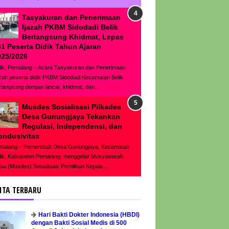
Tasyakuran dan Penerimaan
Ijazah PKBM Sidodadi Belik
Berlangsung Khidmat, Lepas
61 Peserta Didik Tahun Ajaran
025/2026
lik, Pemalang – Acara Tasyakuran dan Penerimaan
azah peserta didik PKBM Sidodadi Kecamatan Belik
rlangsung dengan lancar, khidmat, dan...
Musdes Sosialisasi Pilkades
Desa Gunungjaya Tekankan
Regulasi, Independensi, dan
ondusivitas
malang – Pemerintah Desa Gunungjaya, Kecamatan
lik, Kabupaten Pemalang, menggelar Musyawarah
sa (Musdes) Sosialisasi Pemilihan Kepala ...
ITA TERBARU
Hari Bakti Dokter Indonesia (HBDI)
dengan Bakti Sosial Medis di 500