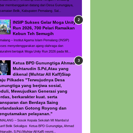
bar membanggakan datang dari Desa Gunungjaya,
camatan Belik, Kabupaten Pemalang. Sal...
INSIP Sukses Gelar Moga Unity
Run 2026, 700 Pelari Ramaikan
Kebun Teh Semugih
malang – Institut Agama Islam Pemalang (INSIP)
kses menyelenggarakan ajang olahraga dan
laturahmi bertajuk Moga Unity Run 2026 pada Mi...
Ketua BPD Gunungtiga Ahmad
Muhtarudin S.Pd,Atau yang
dikenal (Muhtar All Kaff)Siap
aju Pilkades "Terwujudnya Desa
unungtiga yang berjiwa sosial,
eduli, Mewujudkan Generasi yang
rdas, berkarakter kuat. serta
ransparan dan Berdaya Saing
erlandaskan Gotong Royong dan
engutamakan pelayanan."
MALANG – Sosok Kepala Sekolah MI Mamba'ul
arif Belik Sekaligus Ketua BPD Gunungtiga, Ahmad
htarudin, S.Pd.(Muhtar All Kaff) resmi...