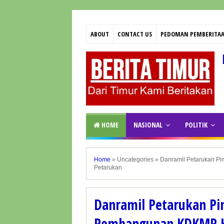
ABOUT
CONTACT US
PEDOMAN PEMBERITAA
HOME
NASIONAL
POLITIK
Home
»
Uncategories
»
Danramil Petarukan P
Petarukan
Danramil Petarukan P
Pembangunan KDKMP K