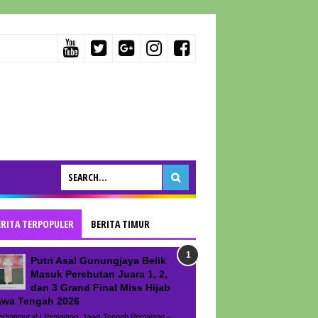
ERITA TERPOPULER
BERITA TIMUR
Putri Asal Gunungjaya Belik
Masuk Perebutan Juara 1, 2,
dan 3 Grand Final Miss Hijab
awa Tengah 2026
ritatimur.id | Pemalang, Jawa Tengah Pemalang –