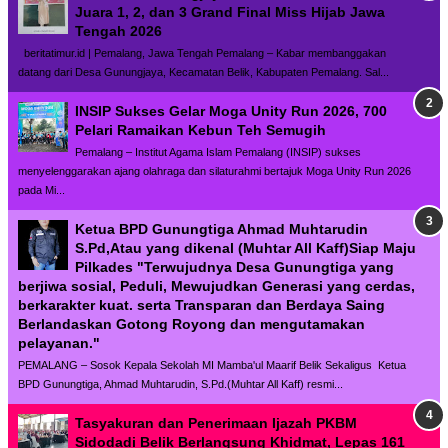
Juara 1, 2, dan 3 Grand Final Miss Hijab Jawa
Tengah 2026
beritatimur.id | Pemalang, Jawa Tengah Pemalang – Kabar membanggakan
datang dari Desa Gunungjaya, Kecamatan Belik, Kabupaten Pemalang. Sal...
INSIP Sukses Gelar Moga Unity Run 2026, 700
Pelari Ramaikan Kebun Teh Semugih
Pemalang – Institut Agama Islam Pemalang (INSIP) sukses
menyelenggarakan ajang olahraga dan silaturahmi bertajuk Moga Unity Run 2026
pada Mi...
Ketua BPD Gunungtiga Ahmad Muhtarudin
S.Pd,Atau yang dikenal (Muhtar All Kaff)Siap Maju
Pilkades "Terwujudnya Desa Gunungtiga yang
berjiwa sosial, Peduli, Mewujudkan Generasi yang cerdas,
berkarakter kuat. serta Transparan dan Berdaya Saing
Berlandaskan Gotong Royong dan mengutamakan
pelayanan."
PEMALANG – Sosok Kepala Sekolah MI Mamba'ul Maarif Belik Sekaligus Ketua
BPD Gunungtiga, Ahmad Muhtarudin, S.Pd.(Muhtar All Kaff) resmi...
Tasyakuran dan Penerimaan Ijazah PKBM
Sidodadi Belik Berlangsung Khidmat, Lepas 161