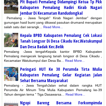
Plt Bupati Pemalang Didampingi Ketua Tp Pkk
Kabupaten Pemalang Hadiri Kirab Nagari
Jembar Di Kecamatan Randudongkal
Pemalang - Jawa Tengah" Kirab Nagari Jembar" dengan
gunungan hasil bumi yang dikawal pasukan drumand merupakan
salah satu dari serangk…
Read More...
Kepala BPBD Kabupaten Pemalang Cek Lokasi
Tanah Longsor Di Desa Cikadu Kec.Watukumpul
Dan Desa Badak Kec.Belik
Pemalang -Jawa tengahKepala kantor BPBD Kabupaten
Pemalang mengecek langsung tanah longsor di Desa Cikadu ,
Kecamatan Watukumpul dan Desa Ba…
Read More...
Peringati HUT Ke 30 Perumda Tirta Mulia
Kabupaten Pemalang Gelar Kegiatan Jalan
Sehat Bersama Masyarakat
Pemalang - Jawa TengahJalan sehat dalam rangka HUT
Perumda Air Minum Tirta Mulia Kabupaten Pemalang ke-39
Tahun dengan tema " Tiga Dasawarsa…
Read More...
Ngopi Bareng Bersama Forkompimda