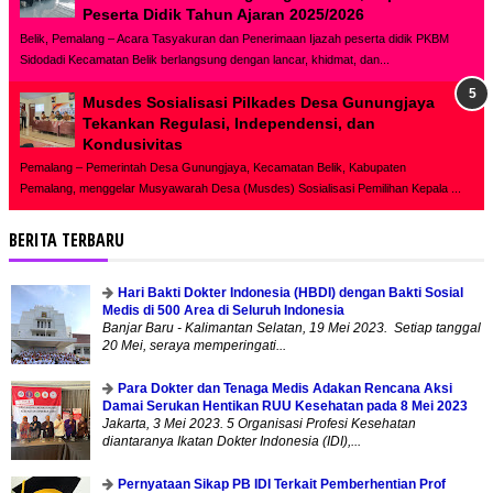
Peserta Didik Tahun Ajaran 2025/2026
Belik, Pemalang – Acara Tasyakuran dan Penerimaan Ijazah peserta didik PKBM
Sidodadi Kecamatan Belik berlangsung dengan lancar, khidmat, dan...
Musdes Sosialisasi Pilkades Desa Gunungjaya
Tekankan Regulasi, Independensi, dan
Kondusivitas
Pemalang – Pemerintah Desa Gunungjaya, Kecamatan Belik, Kabupaten
Pemalang, menggelar Musyawarah Desa (Musdes) Sosialisasi Pemilihan Kepala ...
BERITA TERBARU
Hari Bakti Dokter Indonesia (HBDI) dengan Bakti Sosial
Medis di 500 Area di Seluruh Indonesia
Banjar Baru - Kalimantan Selatan, 19 Mei 2023. Setiap tanggal
20 Mei, seraya memperingati...
Para Dokter dan Tenaga Medis Adakan Rencana Aksi
Damai Serukan Hentikan RUU Kesehatan pada 8 Mei 2023
Jakarta, 3 Mei 2023. 5 Organisasi Profesi Kesehatan
diantaranya Ikatan Dokter Indonesia (IDI),...
Pernyataan Sikap PB IDI Terkait Pemberhentian Prof