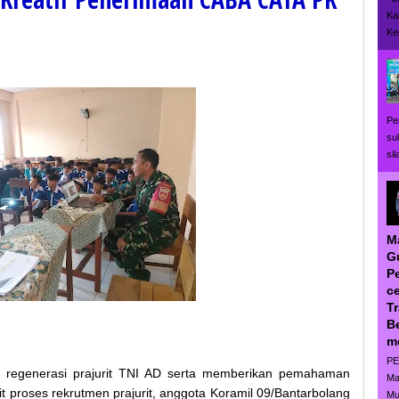
Ka
Ke
Pe
su
si
M
G
P
ce
T
B
m
PE
regenerasi prajurit TNI AD serta memberikan pemahaman
Ma
 proses rekrutmen prajurit, anggota Koramil 09/Bantarbolang
Mu