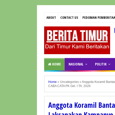
ABOUT
CONTACT US
PEDOMAN PEMBERITAA
HOME
NASIONAL
POLITIK
Home
»
Uncategories
»
Anggota Koramil Bant
CABA CATA PK Gel. I TA. 2026
Anggota Koramil Bant
Laksanakan Kampanye 