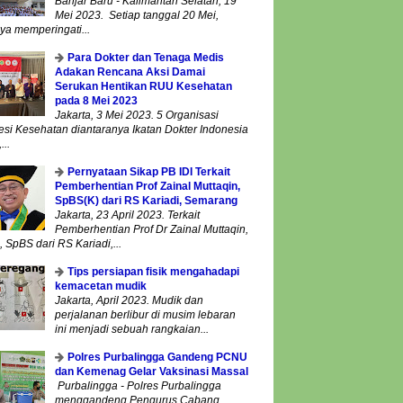
Banjar Baru - Kalimantan Selatan, 19
Mei 2023. Setiap tanggal 20 Mei,
ya memperingati...
Para Dokter dan Tenaga Medis
Adakan Rencana Aksi Damai
Serukan Hentikan RUU Kesehatan
pada 8 Mei 2023
Jakarta, 3 Mei 2023. 5 Organisasi
esi Kesehatan diantaranya Ikatan Dokter Indonesia
...
Pernyataan Sikap PB IDI Terkait
Pemberhentian Prof Zainal Muttaqin,
SpBS(K) dari RS Kariadi, Semarang
Jakarta, 23 April 2023. Terkait
Pemberhentian Prof Dr Zainal Muttaqin,
 SpBS dari RS Kariadi,...
Tips persiapan fisik mengahadapi
kemacetan mudik
Jakarta, April 2023. Mudik dan
perjalanan berlibur di musim lebaran
ini menjadi sebuah rangkaian...
Polres Purbalingga Gandeng PCNU
dan Kemenag Gelar Vaksinasi Massal
Purbalingga - Polres Purbalingga
menggandeng Pengurus Cabang