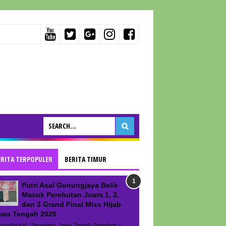
ERITA TERPOPULER
BERITA TIMUR
Putri Asal Gunungjaya Belik
Masuk Perebutan Juara 1, 2,
dan 3 Grand Final Miss Hijab
awa Tengah 2026
ritatimur.id | Pemalang, Jawa Tengah Pemalang –