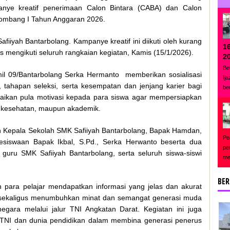
ye kreatif penerimaan Calon Bintara (CABA) dan Calon
lombang I Tahun Anggaran 2026.
fiiyah Bantarbolang. Kampanye kreatif ini diikuti oleh kurang
1
s mengikuti seluruh rangkaian kegiatan, Kamis (15/1/2026).
2
Be
il 09/Bantarbolang Serka Hermanto memberikan sosialisasi
Ij
 tahapan seleksi, serta kesempatan dan jenjang karier bagi
be
ampaikan pula motivasi kepada para siswa agar mempersiapkan
tal, kesehatan, maupun akademik.
ain Kepala Sekolah SMK Safiiyah Bantarbolang, Bapak Hamdan,
Pe
esiswaan Bapak Ikbal, S.Pd., Serka Herwanto beserta dua
pe
 guru SMK Safiiyah Bantarbolang, serta seluruh siswa-siswi
me
BER
an para pelajar mendapatkan informasi yang jelas dan akurat
ekaligus menumbuhkan minat dan semangat generasi muda
ara melalui jalur TNI Angkatan Darat. Kegiatan ini juga
a TNI dan dunia pendidikan dalam membina generasi penerus