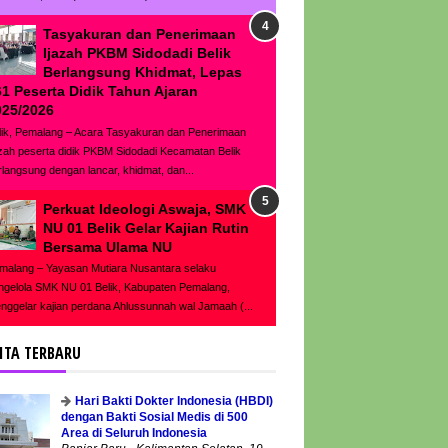
Tasyakuran dan Penerimaan
Ijazah PKBM Sidodadi Belik
Berlangsung Khidmat, Lepas
61 Peserta Didik Tahun Ajaran
025/2026
lik, Pemalang – Acara Tasyakuran dan Penerimaan
azah peserta didik PKBM Sidodadi Kecamatan Belik
rlangsung dengan lancar, khidmat, dan...
Perkuat Ideologi Aswaja, SMK
NU 01 Belik Gelar Kajian Rutin
Bersama Ulama NU
malang – Yayasan Mutiara Nusantara selaku
ngelola SMK NU 01 Belik, Kabupaten Pemalang,
nggelar kajian perdana Ahlussunnah wal Jamaah (...
ITA TERBARU
Hari Bakti Dokter Indonesia (HBDI)
dengan Bakti Sosial Medis di 500
Area di Seluruh Indonesia