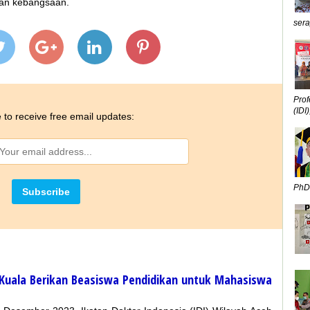
san kebangsaan.
sera
Prof
(IDI),
 to receive free email updates:
PhD,
h Kuala Berikan Beasiswa Pendidikan untuk Mahasiswa