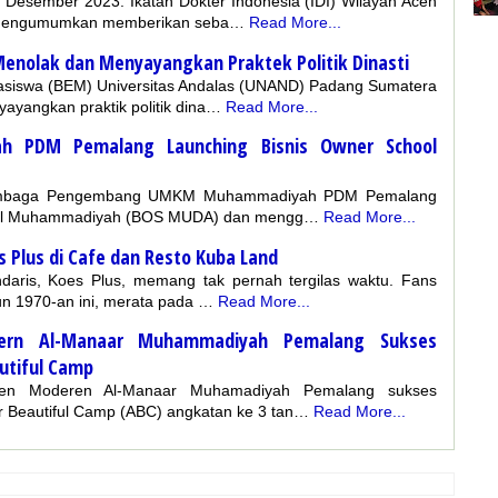
Desember 2023. Ikatan Dokter Indonesia (IDI) Wilayah Aceh
a mengumumkan memberikan seba…
Read More...
Menolak dan Menyayangkan Praktek Politik Dinasti
asiswa (BEM) Universitas Andalas (UNAND) Padang Sumatera
ayangkan praktik politik dina…
Read More...
 PDM Pemalang Launching Bisnis Owner School
embaga Pengembang UMKM Muhammadiyah PDM Pemalang
hool Muhammadiyah (BOS MUDA) dan mengg…
Read More...
 Plus di Cafe dan Resto Kuba Land
daris, Koes Plus, memang tak pernah tergilas waktu. Fans
un 1970-an ini, merata pada …
Read More...
ern Al-Manaar Muhammadiyah Pemalang Sukses
utiful Camp
ren Moderen Al-Manaar Muhamadiyah Pemalang sukses
r Beautiful Camp (ABC) angkatan ke 3 tan…
Read More...