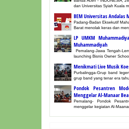
Banda Aceh - INDONESIA, 26 
dan Universitas Syiah Kual
BEM Universitas Andalas 
Padang-Badan Eksekutif Mah
Barat menolak keras dan meny
LP UMKM Muhammadiyah
Muhammadiyah
Pemalang-Jawa Tengah-L
launching Bisnis Owner Sc
Menikmati Live Musik Koes
Purbalingga-Grup band legen
grup band yang tenar era tah
Pondok Pesantren Mod
Menggelar Al-Manaar Bea
Pemalang- Pondok Pesant
menggelar kegiatan Al-Maana