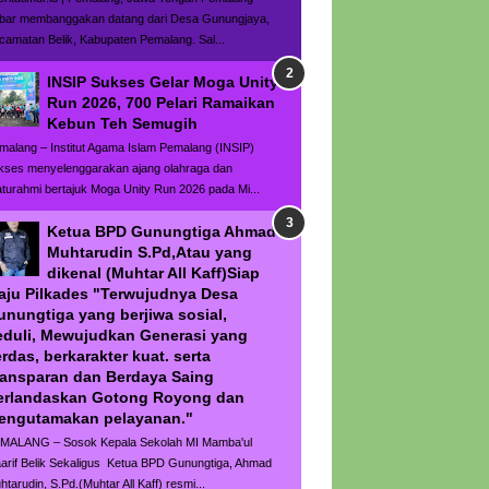
bar membanggakan datang dari Desa Gunungjaya,
camatan Belik, Kabupaten Pemalang. Sal...
INSIP Sukses Gelar Moga Unity
Run 2026, 700 Pelari Ramaikan
Kebun Teh Semugih
malang – Institut Agama Islam Pemalang (INSIP)
kses menyelenggarakan ajang olahraga dan
laturahmi bertajuk Moga Unity Run 2026 pada Mi...
Ketua BPD Gunungtiga Ahmad
Muhtarudin S.Pd,Atau yang
dikenal (Muhtar All Kaff)Siap
aju Pilkades "Terwujudnya Desa
unungtiga yang berjiwa sosial,
eduli, Mewujudkan Generasi yang
rdas, berkarakter kuat. serta
ransparan dan Berdaya Saing
erlandaskan Gotong Royong dan
engutamakan pelayanan."
MALANG – Sosok Kepala Sekolah MI Mamba'ul
arif Belik Sekaligus Ketua BPD Gunungtiga, Ahmad
htarudin, S.Pd.(Muhtar All Kaff) resmi...