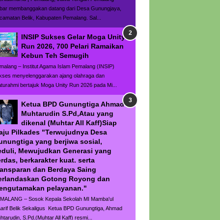
bar membanggakan datang dari Desa Gunungjaya,
camatan Belik, Kabupaten Pemalang. Sal...
INSIP Sukses Gelar Moga Unity
Run 2026, 700 Pelari Ramaikan
Kebun Teh Semugih
malang – Institut Agama Islam Pemalang (INSIP)
kses menyelenggarakan ajang olahraga dan
laturahmi bertajuk Moga Unity Run 2026 pada Mi...
Ketua BPD Gunungtiga Ahmad
Muhtarudin S.Pd,Atau yang
dikenal (Muhtar All Kaff)Siap
aju Pilkades "Terwujudnya Desa
unungtiga yang berjiwa sosial,
eduli, Mewujudkan Generasi yang
rdas, berkarakter kuat. serta
ransparan dan Berdaya Saing
erlandaskan Gotong Royong dan
engutamakan pelayanan."
MALANG – Sosok Kepala Sekolah MI Mamba'ul
arif Belik Sekaligus Ketua BPD Gunungtiga, Ahmad
htarudin, S.Pd.(Muhtar All Kaff) resmi...