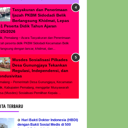
Tasyakuran dan Penerimaan
Ijazah PKBM Sidodadi Belik
Berlangsung Khidmat, Lepas
61 Peserta Didik Tahun Ajaran
025/2026
lik, Pemalang – Acara Tasyakuran dan Penerimaan
azah peserta didik PKBM Sidodadi Kecamatan Belik
rlangsung dengan lancar, khidmat, dan...
Musdes Sosialisasi Pilkades
Desa Gunungjaya Tekankan
Regulasi, Independensi, dan
ondusivitas
malang – Pemerintah Desa Gunungjaya, Kecamatan
lik, Kabupaten Pemalang, menggelar Musyawarah
sa (Musdes) Sosialisasi Pemilihan Kepala ...
ITA TERBARU
Hari Bakti Dokter Indonesia (HBDI)
dengan Bakti Sosial Medis di 500