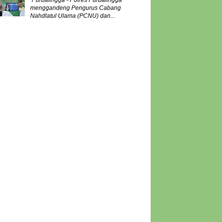
Purbalingga - Polres Purbalingga
menggandeng Pengurus Cabang
Nahdlatul Ulama (PCNU) dan...