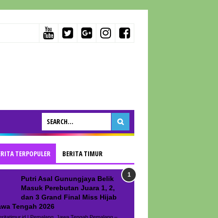
ERITA TERPOPULER
BERITA TIMUR
Putri Asal Gunungjaya Belik
Masuk Perebutan Juara 1, 2,
dan 3 Grand Final Miss Hijab
awa Tengah 2026
ritatimur.id | Pemalang, Jawa Tengah Pemalang –