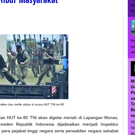
Ka
Ke
Pe
su
si
M
G
P
ce
T
iliter dan defile akbar di acara HUT TNI ke-80
B
m
tan HUT ke-80 TNI akan digelar meriah di Lapangan Monas,
PE
esiden Republik Indonesia dijadwalkan menjadi Inspektur
Ma
 para pejabat tinggi negara serta perwakilan negara sahabat
Mu