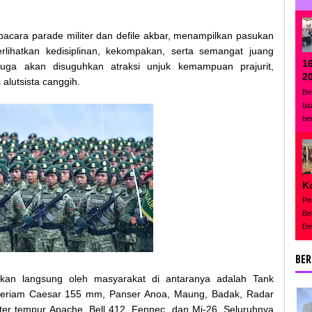
acara parade militer dan defile akbar, menampilkan pasukan
lihatkan kedisiplinan, kekompakan, serta semangat juang
1
uga akan disuguhkan atraksi unjuk kemampuan prajurit,
2
alutsista canggih.
Be
Ij
be
K
Pe
Be
De
BER
sikan langsung oleh masyarakat di antaranya adalah Tank
Meriam Caesar 155 mm, Panser Anoa, Maung, Badak, Radar
pter tempur Apache, Bell 412, Fennec, dan Mi-26. Seluruhnya