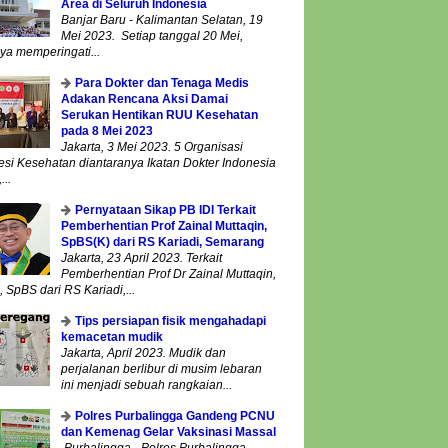
Area di Seluruh Indonesia
Banjar Baru - Kalimantan Selatan, 19
Mei 2023. Setiap tanggal 20 Mei,
ya memperingati...
Para Dokter dan Tenaga Medis
Adakan Rencana Aksi Damai
Serukan Hentikan RUU Kesehatan
pada 8 Mei 2023
Jakarta, 3 Mei 2023. 5 Organisasi
esi Kesehatan diantaranya Ikatan Dokter Indonesia
...
Pernyataan Sikap PB IDI Terkait
Pemberhentian Prof Zainal Muttaqin,
SpBS(K) dari RS Kariadi, Semarang
Jakarta, 23 April 2023. Terkait
Pemberhentian Prof Dr Zainal Muttaqin,
 SpBS dari RS Kariadi,...
Tips persiapan fisik mengahadapi
kemacetan mudik
Jakarta, April 2023. Mudik dan
perjalanan berlibur di musim lebaran
ini menjadi sebuah rangkaian...
Polres Purbalingga Gandeng PCNU
dan Kemenag Gelar Vaksinasi Massal