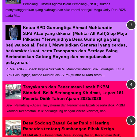
Pemalang – Institut Agama Islam Pemalang (INSIP) sukses
menyelenggarakan ajang olahraga dan silaturahmi bertajuk Moga Unity Run 2026
pada Mi...
Ketua BPD Gunungtiga Ahmad Muhtarudin
S.Pd,Atau yang dikenal (Muhtar All Kaff)Siap Maju
Pilkades "Terwujudnya Desa Gunungtiga yang
berjiwa sosial, Peduli, Mewujudkan Generasi yang cerdas,
berkarakter kuat. serta Transparan dan Berdaya Saing
Berlandaskan Gotong Royong dan mengutamakan
pelayanan."
PEMALANG – Sosok Kepala Sekolah MI Mamba'ul Maarif Belik Sekaligus Ketua
BPD Gunungtiga, Ahmad Muhtarudin, S.Pd.(Muhtar All Kaff) resmi...
Tasyakuran dan Penerimaan Ijazah PKBM
Sidodadi Belik Berlangsung Khidmat, Lepas 161
Peserta Didik Tahun Ajaran 2025/2026
Belik, Pemalang – Acara Tasyakuran dan Penerimaan Ijazah peserta didik PKBM
Sidodadi Kecamatan Belik berlangsung dengan lancar, khidmat, dan...
Desa Sodong Basari Gelar Public Hearing
Raperdes tentang Sumbangan Pihak Ketiga
PEMALANG – Pemerintah Desa Sodong Basari, Kecamatan Belik,