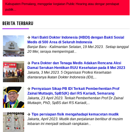
Kabupaten Pemalang, menggelar kegiatan Public Hearing atau dengar pendapat
publik...
BERITA TERBARU
Hari Bakti Dokter Indonesia (HBDI) dengan Bakti Sosial
Medis di 500 Area di Seluruh Indonesia
Banjar Baru - Kalimantan Selatan, 19 Mei 2023. Setiap tanggal
20 Mei, seraya memperingati...
Para Dokter dan Tenaga Medis Adakan Rencana Aksi
Damai Serukan Hentikan RUU Kesehatan pada 8 Mei 2023
Jakarta, 3 Mei 2023. 5 Organisasi Profesi Kesehatan
diantaranya Ikatan Dokter Indonesia (IDI),...
Pernyataan Sikap PB IDI Terkait Pemberhentian Prof
Zainal Muttaqin, SpBS(K) dari RS Kariadi, Semarang
Jakarta, 23 April 2023. Terkait Pemberhentian Prof Dr Zainal
Muttaqin, PhD, SpBS dari RS Kariadi,...
Tips persiapan fisik mengahadapi kemacetan mudik
Jakarta, April 2023. Mudik dan perjalanan berlibur di musim
lebaran ini menjadi sebuah rangkaian...