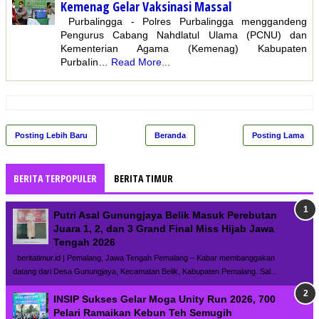
Kemenag Gelar Vaksinasi Massal
Purbalingga - Polres Purbalingga menggandeng
Pengurus Cabang Nahdlatul Ulama (PCNU) dan
Kementerian Agama (Kemenag) Kabupaten
PurbaIin…
Read More...
Posting Lebih Baru
Beranda
Posting Lama
BERITA TERPOPULER
BERITA TIMUR
Putri Asal Gunungjaya Belik Masuk Perebutan
Juara 1, 2, dan 3 Grand Final Miss Hijab Jawa
Tengah 2026
beritatimur.id | Pemalang, Jawa Tengah Pemalang – Kabar membanggakan
datang dari Desa Gunungjaya, Kecamatan Belik, Kabupaten Pemalang. Sal...
INSIP Sukses Gelar Moga Unity Run 2026, 700
Pelari Ramaikan Kebun Teh Semugih