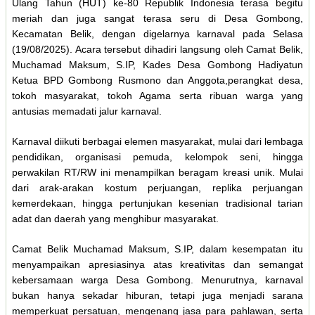
Ulang Tahun (HUT) ke-80 Republik Indonesia terasa begitu
meriah dan juga sangat terasa seru di Desa Gombong,
Kecamatan Belik, dengan digelarnya karnaval pada Selasa
(19/08/2025). Acara tersebut dihadiri langsung oleh Camat Belik,
Muchamad Maksum, S.IP, Kades Desa Gombong Hadiyatun
Ketua BPD Gombong Rusmono dan Anggota,perangkat desa,
tokoh masyarakat, tokoh Agama serta ribuan warga yang
antusias memadati jalur karnaval.
Karnaval diikuti berbagai elemen masyarakat, mulai dari lembaga
pendidikan, organisasi pemuda, kelompok seni, hingga
perwakilan RT/RW ini menampilkan beragam kreasi unik. Mulai
dari arak-arakan kostum perjuangan, replika perjuangan
kemerdekaan, hingga pertunjukan kesenian tradisional tarian
adat dan daerah yang menghibur masyarakat.
Camat Belik Muchamad Maksum, S.IP, dalam kesempatan itu
menyampaikan apresiasinya atas kreativitas dan semangat
kebersamaan warga Desa Gombong. Menurutnya, karnaval
bukan hanya sekadar hiburan, tetapi juga menjadi sarana
memperkuat persatuan, mengenang jasa para pahlawan, serta