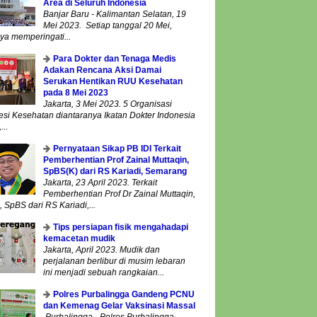
Area di Seluruh Indonesia
Banjar Baru - Kalimantan Selatan, 19
Mei 2023. Setiap tanggal 20 Mei,
ya memperingati...
Para Dokter dan Tenaga Medis
Adakan Rencana Aksi Damai
Serukan Hentikan RUU Kesehatan
pada 8 Mei 2023
Jakarta, 3 Mei 2023. 5 Organisasi
esi Kesehatan diantaranya Ikatan Dokter Indonesia
...
Pernyataan Sikap PB IDI Terkait
Pemberhentian Prof Zainal Muttaqin,
SpBS(K) dari RS Kariadi, Semarang
Jakarta, 23 April 2023. Terkait
Pemberhentian Prof Dr Zainal Muttaqin,
 SpBS dari RS Kariadi,...
Tips persiapan fisik mengahadapi
kemacetan mudik
Jakarta, April 2023. Mudik dan
perjalanan berlibur di musim lebaran
ini menjadi sebuah rangkaian...
Polres Purbalingga Gandeng PCNU
dan Kemenag Gelar Vaksinasi Massal