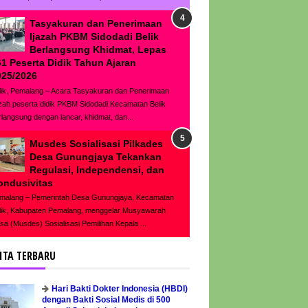
Tasyakuran dan Penerimaan
Ijazah PKBM Sidodadi Belik
Berlangsung Khidmat, Lepas
61 Peserta Didik Tahun Ajaran
025/2026
lik, Pemalang – Acara Tasyakuran dan Penerimaan
azah peserta didik PKBM Sidodadi Kecamatan Belik
rlangsung dengan lancar, khidmat, dan...
Musdes Sosialisasi Pilkades
Desa Gunungjaya Tekankan
Regulasi, Independensi, dan
ondusivitas
malang – Pemerintah Desa Gunungjaya, Kecamatan
lik, Kabupaten Pemalang, menggelar Musyawarah
sa (Musdes) Sosialisasi Pemilihan Kepala ...
ITA TERBARU
Hari Bakti Dokter Indonesia (HBDI)
dengan Bakti Sosial Medis di 500