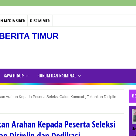
N MEDIA SIBER
DISCLAIMER
BERITA TIMUR
GAYA HIDUP
HUKUM DAN KRIMINAL
B
an Arahan Kepada Peserta Seleksi Calon Komcad , Tekankan Disiplin
an Arahan Kepada Peserta Seleksi
J
n Disiplin dan Dedikasi
be