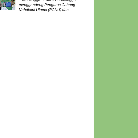
Purbalingga - Polres Purbalingga
menggandeng Pengurus Cabang
Nahdlatul Ulama (PCNU) dan...