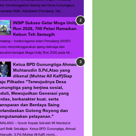
bar membanggakan datang dari Desa Gunungjaya,
camatan Belik, Kabupaten Pemalang. Sal...
INSIP Sukses Gelar Moga Unity
Run 2026, 700 Pelari Ramaikan
Kebun Teh Semugih
malang – Institut Agama Islam Pemalang (INSIP)
kses menyelenggarakan ajang olahraga dan
laturahmi bertajuk Moga Unity Run 2026 pada Mi...
Ketua BPD Gunungtiga Ahmad
Muhtarudin S.Pd,Atau yang
dikenal (Muhtar All Kaff)Siap
aju Pilkades "Terwujudnya Desa
unungtiga yang berjiwa sosial,
eduli, Mewujudkan Generasi yang
rdas, berkarakter kuat. serta
ransparan dan Berdaya Saing
erlandaskan Gotong Royong dan
engutamakan pelayanan."
MALANG – Sosok Kepala Sekolah MI Mamba'ul
arif Belik Sekaligus Ketua BPD Gunungtiga, Ahmad
htarudin, S.Pd.(Muhtar All Kaff) resmi...