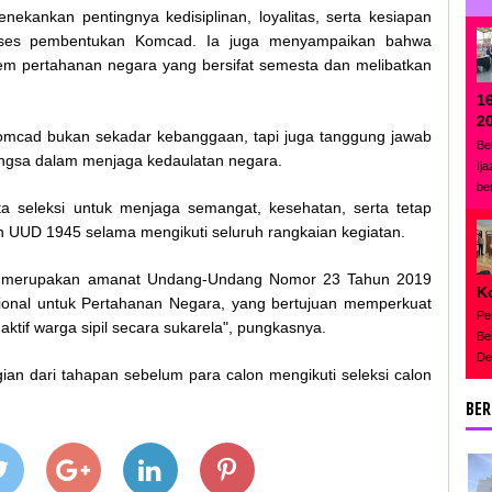
ankan pentingnya kedisiplinan, loyalitas, serta kesiapan
roses pembentukan Komcad. Ia juga menyampaikan bahwa
tem pertahanan negara yang bersifat semesta dan melibatkan
1
2
omcad bukan sekadar kebanggaan, tapi juga tanggung jawab
Be
angsa dalam menjaga kedaulatan negara.
Ij
be
a seleksi untuk menjaga semangat, kesehatan, serta tetap
dan UUD 1945 selama mengikuti seluruh rangkaian kegiatan.
i merupakan amanat Undang-Undang Nomor 23 Tahun 2019
K
onal untuk Pertahanan Negara, yang bertujuan memperkuat
Pe
aktif warga sipil secara sukarela", pungkasnya.
Be
De
an dari tahapan sebelum para calon mengikuti seleksi calon
BER