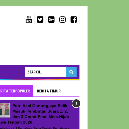
ERITA TERPOPULER
BERITA TIMUR
Putri Asal Gunungjaya Belik
Masuk Perebutan Juara 1, 2,
dan 3 Grand Final Miss Hijab
awa Tengah 2026
ritatimur.id | Pemalang, Jawa Tengah Pemalang –