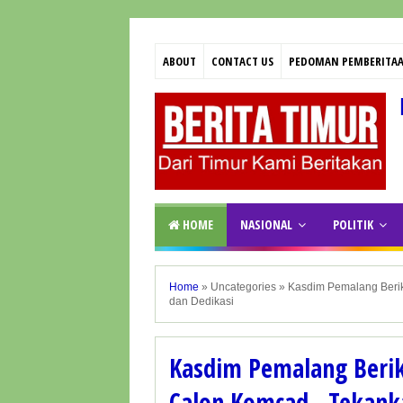
ABOUT
CONTACT US
PEDOMAN PEMBERITAA
HOME
NASIONAL
POLITIK
Home
»
Uncategories
»
Kasdim Pemalang Berik
dan Dedikasi
Kasdim Pemalang Berik
Calon Komcad , Tekanka