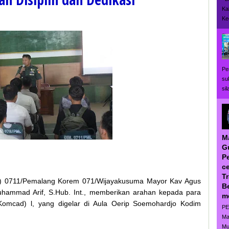
Ka
Ke
Pe
su
si
M
G
P
ce
T
m) 0711/Pemalang Korem 071/Wijayakusuma Mayor Kav Agus
B
uhammad Arif, S.Hub. Int., memberikan arahan kepada para
m
mcad) l, yang digelar di Aula Oerip Soemohardjo Kodim
PE
Ma
Mu