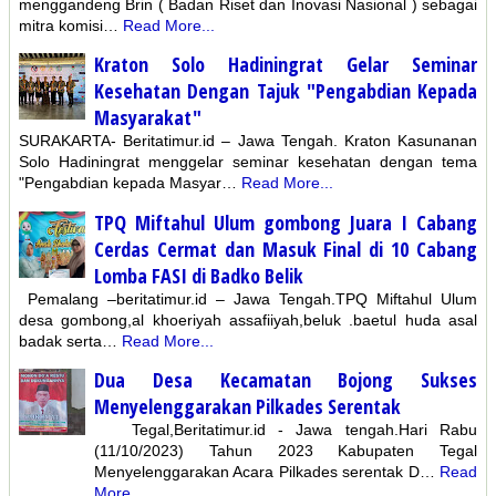
menggandeng Brin ( Badan Riset dan Inovasi Nasional ) sebagai
mitra komisi…
Read More...
Kraton Solo Hadiningrat Gelar Seminar
Kesehatan Dengan Tajuk "Pengabdian Kepada
Masyarakat"
SURAKARTA- Beritatimur.id – Jawa Tengah. Kraton Kasunanan
Solo Hadiningrat menggelar seminar kesehatan dengan tema
"Pengabdian kepada Masyar…
Read More...
TPQ Miftahul Ulum gombong Juara I Cabang
Cerdas Cermat dan Masuk Final di 10 Cabang
Lomba FASI di Badko Belik
Pemalang –beritatimur.id – Jawa Tengah.TPQ Miftahul Ulum
desa gombong,al khoeriyah assafiiyah,beluk .baetul huda asal
badak serta…
Read More...
Dua Desa Kecamatan Bojong Sukses
Menyelenggarakan Pilkades Serentak
Tegal,Beritatimur.id - Jawa tengah.Hari Rabu
(11/10/2023) Tahun 2023 Kabupaten Tegal
Menyelenggarakan Acara Pilkades serentak D…
Read
More...