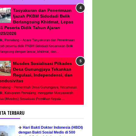
Tasyakuran dan Penerimaan
Ijazah PKBM Sidodadi Belik
Berlangsung Khidmat, Lepas
61 Peserta Didik Tahun Ajaran
025/2026
lik, Pemalang – Acara Tasyakuran dan Penerimaan
azah peserta didik PKBM Sidodadi Kecamatan Belik
rlangsung dengan lancar, khidmat, dan...
Musdes Sosialisasi Pilkades
Desa Gunungjaya Tekankan
Regulasi, Independensi, dan
ondusivitas
malang – Pemerintah Desa Gunungjaya, Kecamatan
lik, Kabupaten Pemalang, menggelar Musyawarah
sa (Musdes) Sosialisasi Pemilihan Kepala ...
ITA TERBARU
Hari Bakti Dokter Indonesia (HBDI)
dengan Bakti Sosial Medis di 500