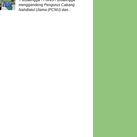
Purbalingga - Polres Purbalingga
menggandeng Pengurus Cabang
Nahdlatul Ulama (PCNU) dan...