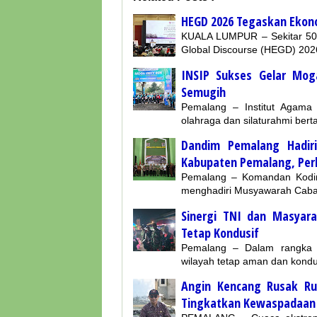
HEGD 2026 Tegaskan Ekono
KUALA LUMPUR – Sekitar 500
Global Discourse (HEGD) 20
INSIP Sukses Gelar Mog
Semugih
Pemalang – Institut Agama
olahraga dan silaturahmi ber
Dandim Pemalang Hadir
Kabupaten Pemalang, Perk
Pemalang – Komandan Kodim
menghadiri Musyawarah Caban
Sinergi TNI dan Masyarak
Tetap Kondusif
Pemalang – Dalam rangka 
wilayah tetap aman dan kond
Angin Kencang Rusak R
Tingkatkan Kewaspadaan