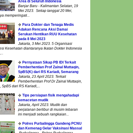
Area di Seluruh Indonesia
Banjar Baru - Kalimantan Selatan, 19
Mei 2023. Setiap tanggal 20 Mei,
ya memperingati...
Para Dokter dan Tenaga Medis
Adakan Rencana Aksi Damai
Serukan Hentikan RUU Kesehatan
pada 8 Mei 2023
Jakarta, 3 Mei 2023. 5 Organisasi
esi Kesehatan diantaranya Ikatan Dokter Indonesia
...
Pernyataan Sikap PB IDI Terkait
Pemberhentian Prof Zainal Muttaqin,
SpBS(K) dari RS Kariadi, Semarang
Jakarta, 23 April 2023. Terkait
Pemberhentian Prof Dr Zainal Muttaqin,
 SpBS dari RS Kariadi,...
Tips persiapan fisik mengahadapi
kemacetan mudik
Jakarta, April 2023. Mudik dan
perjalanan berlibur di musim lebaran
ini menjadi sebuah rangkaian...
Polres Purbalingga Gandeng PCNU
dan Kemenag Gelar Vaksinasi Massal