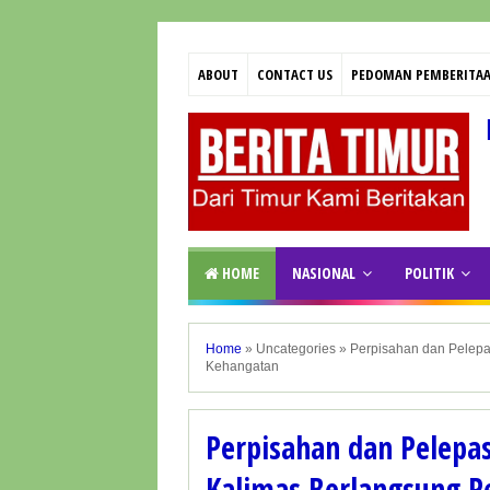
ABOUT
CONTACT US
PEDOMAN PEMBERITAA
HOME
NASIONAL
POLITIK
Home
»
Uncategories
»
Perpisahan dan Pelepa
Kehangatan
Perpisahan dan Pelepas
Kalimas Berlangsung P