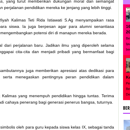
as, yang turut memberikan dukungan moral dan semangat
 perjalanan pendidikan mereka ke jenjang yang lebih tinggi.
iyah Kalimas Teti Rida Istiawati S.Ag menyampaikan rasa
1
ara siswa. Ia juga berpesan agar para alumni senantiasa
2
 mengembangkan potensi diri di manapun mereka berada.
Be
Ij
al dari perjalanan baru. Jadikan ilmu yang diperoleh selama
be
nggapai cita-cita dan menjadi pribadi yang bermanfaat bagi
ambutannya juga memberikan apresiasi atas dedikasi para
 serta menegaskan pentingnya peran pendidikan dalam
K
Pe
Be
De
 Kalimas yang menempuh pendidikan hingga tuntas. Terima
adi cahaya penerang bagi generasi penerus bangsa, tuturnya.
BER
simbolis oleh para guru kepada siswa kelas IX, sebagai tanda