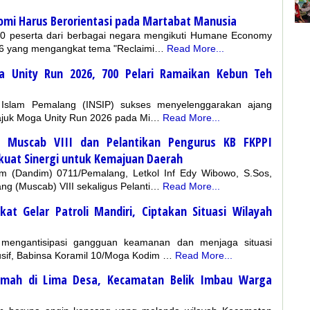
mi Harus Berorientasi pada Martabat Manusia
 peserta dari berbagai negara mengikuti Humane Economy
26 yang mengangkat tema "Reclaimi…
Read More...
a Unity Run 2026, 700 Pelari Ramaikan Kebun Teh
 Islam Pemalang (INSIP) sukses menyelenggarakan ajang
tajuk Moga Unity Run 2026 pada Mi…
Read More...
i Muscab VIII dan Pelantikan Pengurus KB FKPPI
uat Sinergi untuk Kemajuan Daerah
 (Dandim) 0711/Pemalang, Letkol Inf Edy Wibowo, S.Sos,
g (Muscab) VIII sekaligus Pelanti…
Read More...
at Gelar Patroli Mandiri, Ciptakan Situasi Wilayah
mengantisipasi gangguan keamanan dan menjaga situasi
usif, Babinsa Koramil 10/Moga Kodim …
Read More...
umah di Lima Desa, Kecamatan Belik Imbau Warga