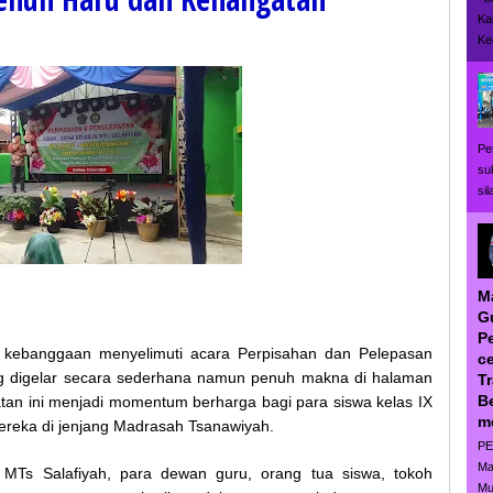
Ka
Ke
Pe
su
si
M
G
P
kebanggaan menyelimuti acara Perpisahan dan Pelepasan
ce
ng digelar secara sederhana namun penuh makna di halaman
T
B
tan ini menjadi momentum berharga bagi para siswa kelas IX
m
ereka di jenjang Madrasah Tsanawiyah.
PE
Ma
n MTs Salafiyah, para dewan guru, orang tua siswa, tokoh
Mu