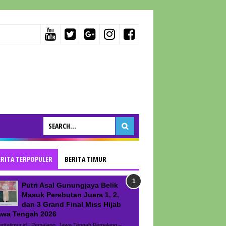
ERITA TERPOPULER
BERITA TIMUR
Putri Asal Gunungjaya Belik
Masuk Perebutan Juara 1, 2,
dan 3 Grand Final Miss Hijab
awa Tengah 2026
ritatimur.id | Pemalang, Jawa Tengah Pemalang –