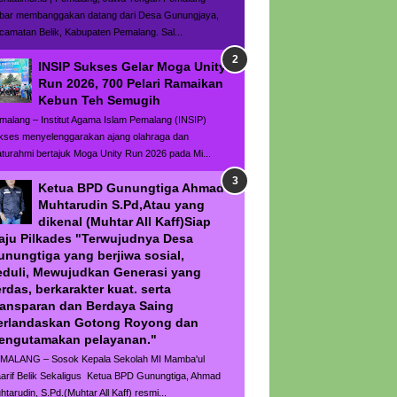
bar membanggakan datang dari Desa Gunungjaya,
camatan Belik, Kabupaten Pemalang. Sal...
INSIP Sukses Gelar Moga Unity
Run 2026, 700 Pelari Ramaikan
Kebun Teh Semugih
malang – Institut Agama Islam Pemalang (INSIP)
kses menyelenggarakan ajang olahraga dan
laturahmi bertajuk Moga Unity Run 2026 pada Mi...
Ketua BPD Gunungtiga Ahmad
Muhtarudin S.Pd,Atau yang
dikenal (Muhtar All Kaff)Siap
aju Pilkades "Terwujudnya Desa
unungtiga yang berjiwa sosial,
eduli, Mewujudkan Generasi yang
rdas, berkarakter kuat. serta
ransparan dan Berdaya Saing
erlandaskan Gotong Royong dan
engutamakan pelayanan."
MALANG – Sosok Kepala Sekolah MI Mamba'ul
arif Belik Sekaligus Ketua BPD Gunungtiga, Ahmad
htarudin, S.Pd.(Muhtar All Kaff) resmi...