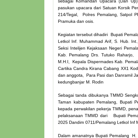
sebagai Komandan Upacara (Dan Up) D
pasukan upacara dari Satuan Korsik Pe
214/Tegal, Polres Pemalang, Satpol P
Pramuka dan osis.
Kegiatan tersebut dihadiri Bupati Pema
Letkol Inf. Muhammad Arif, S. Hub. In
Seksi Intelijen Kejaksaan Negeri Pema
Kab. Pemalang Drs. Tutuko Raharjo, 
M.H.I, Kepala Dispermades Kab. Pemala
Cartika Candra Kirana Cabang XX1 Ko
dan anggota, Para Pasi dan Danramil 
kedungbanjar M. Rodin
Sebagai tanda dibukanya TMMD Sengku
Taman kabupaten Pemalang, Bupati Pe
kepada perwakilan pekerja TMMD, penan
pelaksanaan TMMD dari Bupati Pema
2025 Dandim 0711/Pemalang Letkol Inf M
Dalam amanatnya Bupati Pemalang H. 