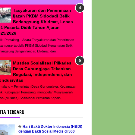
Tasyakuran dan Penerimaan
Ijazah PKBM Sidodadi Belik
Berlangsung Khidmat, Lepas
61 Peserta Didik Tahun Ajaran
025/2026
lik, Pemalang – Acara Tasyakuran dan Penerimaan
azah peserta didik PKBM Sidodadi Kecamatan Belik
rlangsung dengan lancar, khidmat, dan...
Musdes Sosialisasi Pilkades
Desa Gunungjaya Tekankan
Regulasi, Independensi, dan
ondusivitas
malang – Pemerintah Desa Gunungjaya, Kecamatan
lik, Kabupaten Pemalang, menggelar Musyawarah
sa (Musdes) Sosialisasi Pemilihan Kepala ...
ITA TERBARU
Hari Bakti Dokter Indonesia (HBDI)
dengan Bakti Sosial Medis di 500