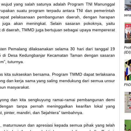
i wujud yang salah satunya adalah Program TNI Manunggal
akan suatu program terpadu antara TNI dan pemerintah
sera
cepat pelaksanaan pembangunan daerah, dengan harapan
 juga akan meningkat. Selain sasaran pokoknya, yaitu
 di daerah, TMMD juga bertujuan sebagai upaya mempererat
Prof
en Pemalang dilaksanakan selama 30 hari dari tanggal 19
(IDI),
5 di Desa Kedungbanjar Kecamatan Taman dengan sasaran
m”, tuturnya.
us kita sukseskan bersama. Program TMMD dapat terlaksana
ong dan kerja sama yang saling mendukung dari semua unsur
PhD,
upun masyarakat.
royong dan kita sengkuyung ramai-ramai pembangunan demi
dengan tanpa pernah meninggalkan kearifan lokal yang
at, pinter, mandiri, dan Sejahtera” tambahnya.
, maturnuwun dan apresiasi kepada semua pihak yang telah