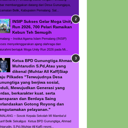
bar membanggakan datang dari Desa Gunungjaya,
camatan Belik, Kabupaten Pemalang. Sal...
INSIP Sukses Gelar Moga Unity
Run 2026, 700 Pelari Ramaikan
Kebun Teh Semugih
malang – Institut Agama Islam Pemalang (INSIP)
kses menyelenggarakan ajang olahraga dan
laturahmi bertajuk Moga Unity Run 2026 pada Mi...
Ketua BPD Gunungtiga Ahmad
Muhtarudin S.Pd,Atau yang
dikenal (Muhtar All Kaff)Siap
aju Pilkades "Terwujudnya Desa
unungtiga yang berjiwa sosial,
eduli, Mewujudkan Generasi yang
rdas, berkarakter kuat. serta
ransparan dan Berdaya Saing
erlandaskan Gotong Royong dan
engutamakan pelayanan."
MALANG – Sosok Kepala Sekolah MI Mamba'ul
arif Belik Sekaligus Ketua BPD Gunungtiga, Ahmad
htarudin, S.Pd.(Muhtar All Kaff) resmi...