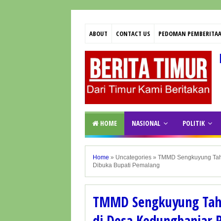
ABOUT
CONTACT US
PEDOMAN PEMBERITAA
HOME
NASIONAL
POLITIK
Home
»
Uncategories
»
TMMD Sengkuyung Taha
Dibuka Bupati Pemalang
TMMD Sengkuyung Taha
di Desa Kedungbanjar 