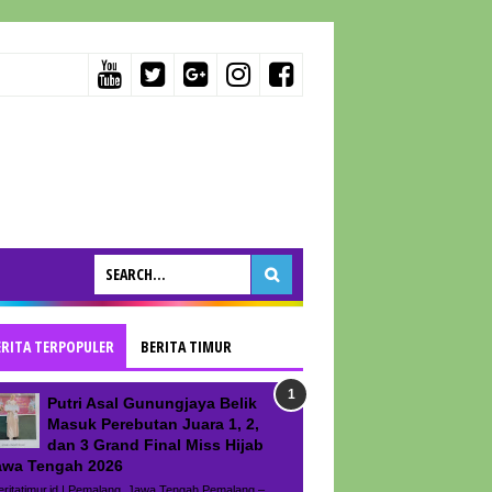
ERITA TERPOPULER
BERITA TIMUR
Putri Asal Gunungjaya Belik
Masuk Perebutan Juara 1, 2,
dan 3 Grand Final Miss Hijab
awa Tengah 2026
ritatimur.id | Pemalang, Jawa Tengah Pemalang –