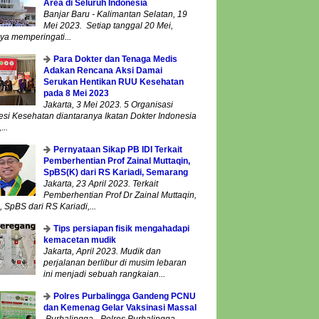
Area di Seluruh Indonesia
Banjar Baru - Kalimantan Selatan, 19
Mei 2023. Setiap tanggal 20 Mei,
ya memperingati...
Para Dokter dan Tenaga Medis
Adakan Rencana Aksi Damai
Serukan Hentikan RUU Kesehatan
pada 8 Mei 2023
Jakarta, 3 Mei 2023. 5 Organisasi
esi Kesehatan diantaranya Ikatan Dokter Indonesia
...
Pernyataan Sikap PB IDI Terkait
Pemberhentian Prof Zainal Muttaqin,
SpBS(K) dari RS Kariadi, Semarang
Jakarta, 23 April 2023. Terkait
Pemberhentian Prof Dr Zainal Muttaqin,
 SpBS dari RS Kariadi,...
Tips persiapan fisik mengahadapi
kemacetan mudik
Jakarta, April 2023. Mudik dan
perjalanan berlibur di musim lebaran
ini menjadi sebuah rangkaian...
Polres Purbalingga Gandeng PCNU
dan Kemenag Gelar Vaksinasi Massal