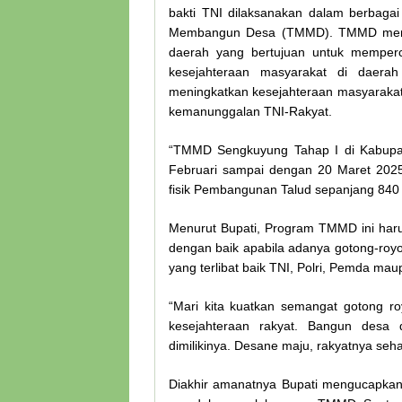
bakti TNI dilaksanakan dalam berbaga
Membangun Desa (TMMD). TMMD merup
daerah yang bertujuan untuk memper
kesejahteraan masyarakat di daerah
meningkatkan kesejahteraan masyarakat
kemanunggalan TNI-Rakyat.
“TMMD Sengkuyung Tahap I di Kabupat
Februari sampai dengan 20 Maret 202
fisik Pembangunan Talud sepanjang 840 
Menurut Bupati, Program TMMD ini har
dengan baik apabila adanya gotong-roy
yang terlibat baik TNI, Polri, Pemda ma
“Mari kita kuatkan semangat gotong 
kesejahteraan rakyat. Bangun desa 
dimilikinya. Desane maju, rakyatnya seh
Diakhir amanatnya Bupati mengucapkan