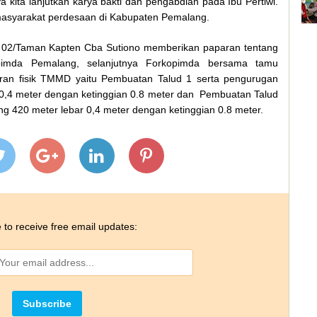
ita lanjutkan karya bakti dan pengabdian pada Ibu Pertiwi.
 masyarakat perdesaan di Kabupaten Pemalang.
l 02/Taman Kapten Cba Sutiono memberikan paparan tentang
mda Pemalang, selanjutnya Forkopimda bersama tamu
aran fisik TMMD yaitu Pembuatan Talud 1 serta pengurugan
 0,4 meter dengan ketinggian 0.8 meter dan Pembuatan Talud
g 420 meter lebar 0,4 meter dengan ketinggian 0.8 meter.
 to receive free email updates: