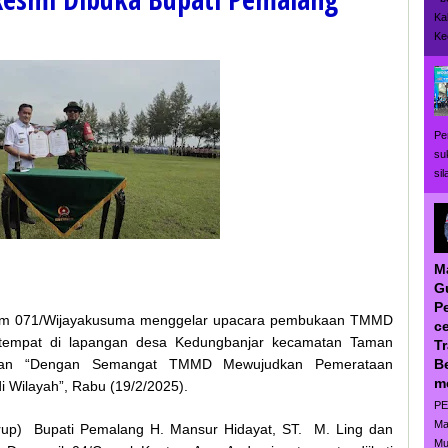
Ka
Ke
Pe
su
si
M
G
P
em 071/Wijayakusuma menggelar upacara pembukaan TMMD
ce
tempat di lapangan desa Kedungbanjar kecamatan Taman
T
B
kan “Dengan Semangat TMMD Mewujudkan Pemerataan
m
Wilayah”, Rabu (19/2/2025).
PE
Ma
Irup) Bupati Pemalang H. Mansur Hidayat, ST. M. Ling dan
Mu