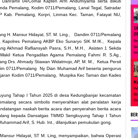
anramil 04/Comal Kapten Arm Andumiyanta serta diikuti
mda Pemalang, Kodim 0711/Pemalang, Lanal Tegal, Satradar
P Kab. Pemalang, Korpri, Linmas Kec. Taman, Fatayat NU,
1
2
lang H. Mansur Hidayat, ST. M. Ling., Dandim 0711/Pemalang
Be
t., Kapolres Pemalang AKBP Eko Sunaryo SIK M.IK., Kepala
Ij
lang Akhmad Rafliansyah Pasra, S.H., M.H., Asisten 1 Sekda
be
Wakil Ketua Pengadilan Agama Pemalang Fahmi R. S.Ag.,
ng Drs. Ahmady Stiawan Widatmojo, AP, M. M., Ketua Persit
dim 0711/Pemalang Ny Dian Muhamad Arif beserta pengurus
Jajaran Kodim 0711/Pemalang, Muspika Kec Taman dan Kades
K
Pe
Be
yung Tahap I Tahun 2025 di desa Kedungbanjar kecamatan
De
malang secara simbolis menyerahkan alat peralatan kerja
datangan naskah berita acara dan penyerahan berita acara
BER
lang kepada Dansatgas TMMD Sengkuyung Tahap I Tahun
uhammad Arif, S. Hub. Int., dilanjutkan pemukulan gong.
Mansur Hidayat, ST M. Ling, menyampaikan, bahwa Operasi