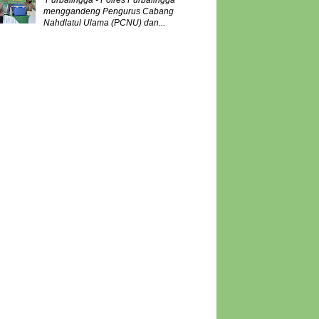
Purbalingga - Polres Purbalingga
menggandeng Pengurus Cabang
Nahdlatul Ulama (PCNU) dan...